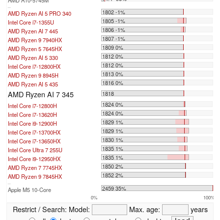
...
1802 -1%
AMD Ryzen AI 5 PRO 340
1805 -1%
Intel Core i7-1355U
1806 -1%
AMD Ryzen AI 7 445
1807 -1%
AMD Ryzen 9 7940HX
1809 0%
AMD Ryzen 5 7645HX
1812 0%
AMD Ryzen AI 5 330
1812 0%
Intel Core i7-12800HX
1813 0%
AMD Ryzen 9 8945H
1816 0%
AMD Ryzen AI 5 435
AMD Ryzen AI 7 345
1818
1824 0%
Intel Core i7-12800H
1824 0%
Intel Core i7-13620H
1829 1%
Intel Core i9-12900H
1829 1%
Intel Core i7-13700HX
1830 1%
Intel Core i7-13650HX
1835 1%
Intel Core Ultra 7 255U
1835 1%
Intel Core i9-12950HX
1850 2%
AMD Ryzen 7 7745HX
1852 2%
AMD Ryzen 9 7845HX
...
2459 35%
Apple M5 10-Core
0%
100%
Restrict / Search:
Model:
Max. age:
years