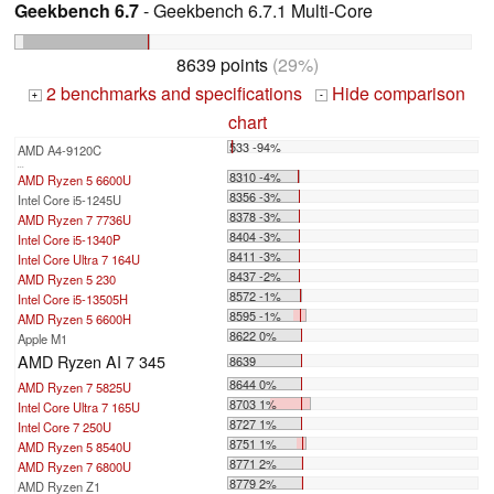
Geekbench 6.7
- Geekbench 6.7.1 Multi-Core
8639 points
(29%)
2 benchmarks and specifications
Hide comparison
+
-
chart
533 -94%
AMD A4-9120C
...
8310 -4%
AMD Ryzen 5 6600U
8356 -3%
Intel Core i5-1245U
8378 -3%
AMD Ryzen 7 7736U
8404 -3%
Intel Core i5-1340P
8411 -3%
Intel Core Ultra 7 164U
8437 -2%
AMD Ryzen 5 230
8572 -1%
Intel Core i5-13505H
8595 -1%
AMD Ryzen 5 6600H
8622 0%
Apple M1
AMD Ryzen AI 7 345
8639
8644 0%
AMD Ryzen 7 5825U
8703 1%
Intel Core Ultra 7 165U
8727 1%
Intel Core 7 250U
8751 1%
AMD Ryzen 5 8540U
8771 2%
AMD Ryzen 7 6800U
8779 2%
AMD Ryzen Z1