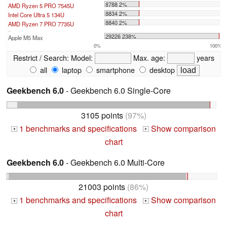
8788 2%
AMD Ryzen 5 PRO 7545U
8834 2%
Intel Core Ultra 5 134U
8840 2%
AMD Ryzen 7 PRO 7735U
...
29226 238%
Apple M5 Max
0%
100%
Restrict / Search:
Model:
Max. age:
years
all
laptop
smartphone
desktop
Geekbench 6.0
- Geekbench 6.0 Single-Core
3105 points
(97%)
1 benchmarks and specifications
Show comparison
+
+
chart
Geekbench 6.0
- Geekbench 6.0 Multi-Core
21003 points
(86%)
1 benchmarks and specifications
Show comparison
+
+
chart