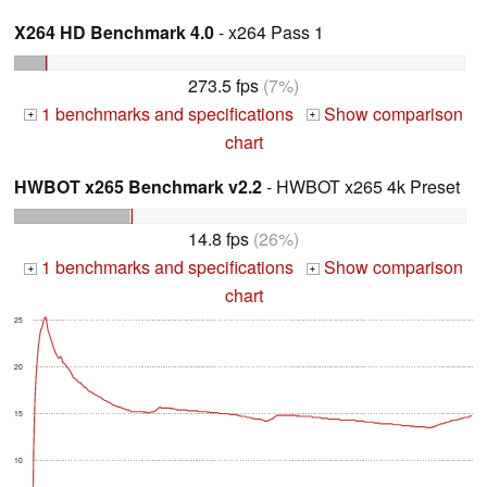
X264 HD Benchmark 4.0
- x264 Pass 1
273.5 fps
(7%)
1 benchmarks and specifications
Show comparison
+
+
chart
HWBOT x265 Benchmark v2.2
- HWBOT x265 4k Preset
14.8 fps
(26%)
1 benchmarks and specifications
Show comparison
+
+
chart
25
20
15
10