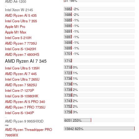
31 -98%
AMD A4-1200
...
1682 -2%
Intel Xeon W-2145
1686 -2%
AMD Ryzen AI 5 435
1689 -1%
Intel Core Ultra 7 355
1690 -1%
Apple M1 Pro
1691 -1%
Apple M1 Max
1697 -1%
Intel Core 5 210H
1698 -1%
AMD Ryzen 7 7735U
1699 -1%
Intel Core i5-13420H
1701 -1%
AMD Ryzen 7 4800HS
AMD Ryzen AI 7 345
1712
1718 0%
Intel Core Ultra 5 135H
1723 1%
AMD Ryzen AI 7 445
1736 1%
Intel Core Ultra 7 265U
1736 1%
AMD Ryzen 7 5825U
1739 2%
Intel Core i7-1270P
1739 2%
Intel Core i9-10980HK
1743 2%
AMD Ryzen AI 5 PRO 340
1752 2%
AMD Ryzen 7 PRO 7735U
1756 3%
Intel Core i5-1340P
...
6051 253%
AMD Ryzen 9 9955HX3D
max:
15842 825%
AMD Ryzen Threadripper PRO
7995WX