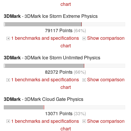
chart
3DMark
- 3DMark Ice Storm Extreme Physics
79117 Points
(64%)
1 benchmarks and specifications
Show comparison
+
+
chart
3DMark
- 3DMark Ice Storm Unlimited Physics
82372 Points
(66%)
1 benchmarks and specifications
Show comparison
+
+
chart
3DMark
- 3DMark Cloud Gate Physics
13071 Points
(33%)
1 benchmarks and specifications
Show comparison
+
+
chart