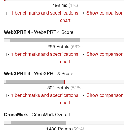
486 ms
(1%)
1 benchmarks and specifications
Show comparison
+
+
chart
WebXPRT 4
- WebXPRT 4 Score
255 Points
(63%)
1 benchmarks and specifications
Show comparison
+
+
chart
WebXPRT 3
- WebXPRT 3 Score
301 Points
(51%)
1 benchmarks and specifications
Show comparison
+
+
chart
CrossMark
- CrossMark Overall
1480 Points
(52%)