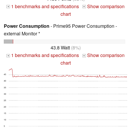
1 benchmarks and specifications
Show comparison
+
+
chart
Power Consumption
- Prime95 Power Consumption -
external Monitor *
43.8 Watt
(8%)
1 benchmarks and specifications
Show comparison
+
+
chart
45
40
35
30
25
20
15
10
5