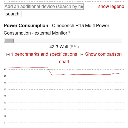
0
show legend
Power Consumption
- Cinebench R15 Multi Power
Consumption - external Monitor *
43.3 Watt
(8%)
1 benchmarks and specifications
Show comparison
+
+
chart
45
40
35
30
25
20
15
10
5