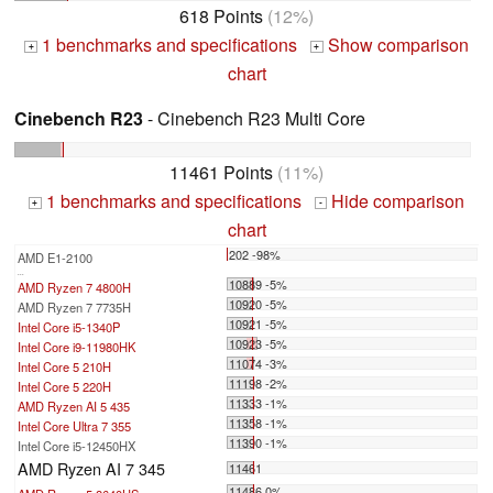
618 Points
(12%)
1 benchmarks and specifications
Show comparison
+
+
chart
Cinebench R23
- Cinebench R23 Multi Core
11461 Points
(11%)
1 benchmarks and specifications
Hide comparison
+
-
chart
202 -98%
AMD E1-2100
...
10889 -5%
AMD Ryzen 7 4800H
10920 -5%
AMD Ryzen 7 7735H
10921 -5%
Intel Core i5-1340P
10923 -5%
Intel Core i9-11980HK
11074 -3%
Intel Core 5 210H
11198 -2%
Intel Core 5 220H
11333 -1%
AMD Ryzen AI 5 435
11358 -1%
Intel Core Ultra 7 355
11390 -1%
Intel Core i5-12450HX
AMD Ryzen AI 7 345
11461
11486 0%