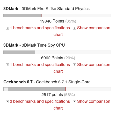
3DMark
- 3DMark Fire Strike Standard Physics
19846 Points
(35%)
1 benchmarks and specifications
Show comparison
+
+
chart
3DMark
- 3DMark Time Spy CPU
6962 Points
(29%)
1 benchmarks and specifications
Show comparison
+
+
chart
Geekbench 6.7
- Geekbench 6.7.1 Single-Core
2517 points
(58%)
2 benchmarks and specifications
Show comparison
+
+
chart