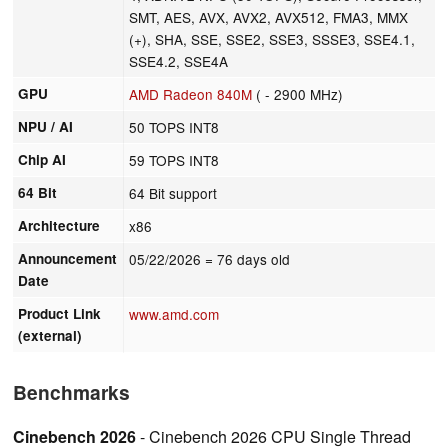
SMT, AES, AVX, AVX2, AVX512, FMA3, MMX
(+), SHA, SSE, SSE2, SSE3, SSSE3, SSE4.1,
SSE4.2, SSE4A
GPU
AMD Radeon 840M
( - 2900 MHz)
NPU / AI
50 TOPS INT8
Chip AI
59 TOPS INT8
64 Bit
64 Bit support
Architecture
x86
Announcement
05/22/2026
= 76 days old
Date
Product Link
www.amd.com
(external)
Benchmarks
Cinebench 2026
- Cinebench 2026 CPU Single Thread