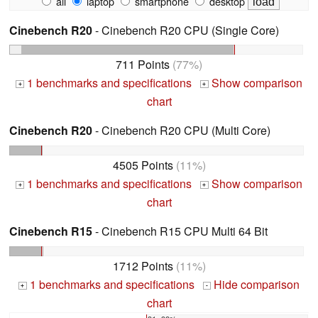
all
laptop
smartphone
desktop
Cinebench R20
- Cinebench R20 CPU (Single Core)
711 Points
(77%)
1 benchmarks and specifications
Show comparison
+
+
chart
Cinebench R20
- Cinebench R20 CPU (Multi Core)
4505 Points
(11%)
1 benchmarks and specifications
Show comparison
+
+
chart
Cinebench R15
- Cinebench R15 CPU Multi 64 Bit
1712 Points
(11%)
1 benchmarks and specifications
Hide comparison
+
-
chart