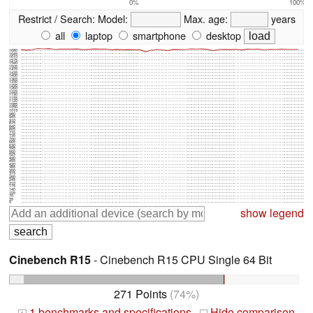
0%
100%
Restrict / Search:
Model:
Max. age:
years
all
laptop
smartphone
desktop
1680
1645
1610
1575
1540
1505
1470
1435
1400
1365
1330
1295
1260
1225
1190
1155
1120
1085
1050
1015
980
945
910
875
840
805
770
735
700
665
630
595
560
525
490
455
420
385
350
315
280
245
210
175
140
105
70
35
0
show legend
Cinebench R15
- Cinebench R15 CPU Single 64 Bit
271 Points
(74%)
1 benchmarks and specifications
Hide comparison