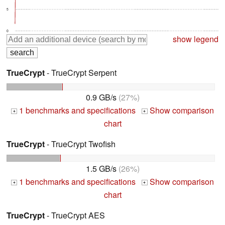
5
0
show legend
TrueCrypt
- TrueCrypt Serpent
0.9 GB/s
(27%)
1 benchmarks and specifications
Show comparison
+
+
chart
TrueCrypt
- TrueCrypt Twofish
1.5 GB/s
(26%)
1 benchmarks and specifications
Show comparison
+
+
chart
TrueCrypt
- TrueCrypt AES