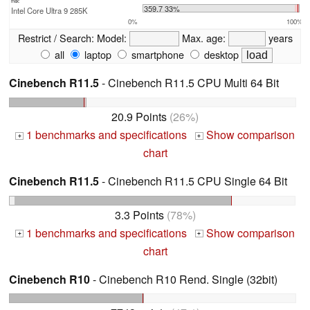
max:
359.7 33%
Intel Core Ultra 9 285K
0%
100%
Restrict / Search:
Model:
Max. age:
years
all
laptop
smartphone
desktop
Cinebench R11.5
- Cinebench R11.5 CPU Multi 64 Bit
20.9 Points
(26%)
1 benchmarks and specifications
Show comparison
+
+
chart
Cinebench R11.5
- Cinebench R11.5 CPU Single 64 Bit
3.3 Points
(78%)
1 benchmarks and specifications
Show comparison
+
+
chart
Cinebench R10
- Cinebench R10 Rend. Single (32bit)