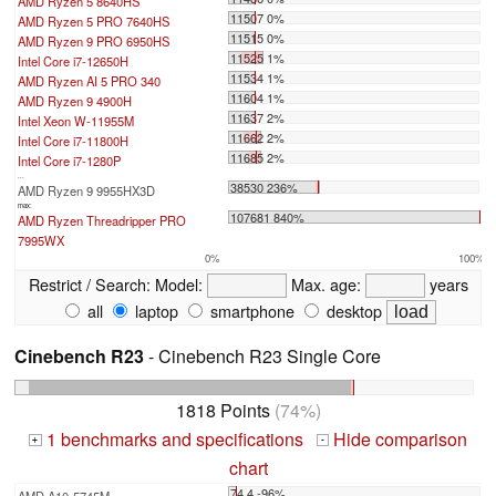
AMD Ryzen 5 8640HS
11507 0%
AMD Ryzen 5 PRO 7640HS
11515 0%
AMD Ryzen 9 PRO 6950HS
11525 1%
Intel Core i7-12650H
11534 1%
AMD Ryzen AI 5 PRO 340
11604 1%
AMD Ryzen 9 4900H
11637 2%
Intel Xeon W-11955M
11662 2%
Intel Core i7-11800H
11685 2%
Intel Core i7-1280P
...
38530 236%
AMD Ryzen 9 9955HX3D
max:
107681 840%
AMD Ryzen Threadripper PRO
7995WX
0%
100%
Restrict / Search:
Model:
Max. age:
years
all
laptop
smartphone
desktop
Cinebench R23
- Cinebench R23 Single Core
1818 Points
(74%)
1 benchmarks and specifications
Hide comparison
+
-
chart
74.4 -96%
AMD A10-5745M