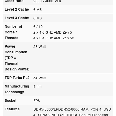
Clock Rate
2000 - 4600 MHz
Level 2 Cache
6 MB
Level 3 Cache
8 MB
Number of
6 / 12
Cores /
2 x 4.6 GHz AMD Zen 5
Threads
4 x 3.4 GHz AMD Zen 5c
Power
28 Watt
Consumption
(TDP =
Thermal
Design Power)
TDP Turbo PL2
54 Watt
Manufacturing
4 nm
Technology
Socket
FP8
Features
DDR5-5600/LPDDR5x-8000 RAM, PCIe 4, USB
4, XDNA 2 NPU (50 TOPS), Secure Processor,