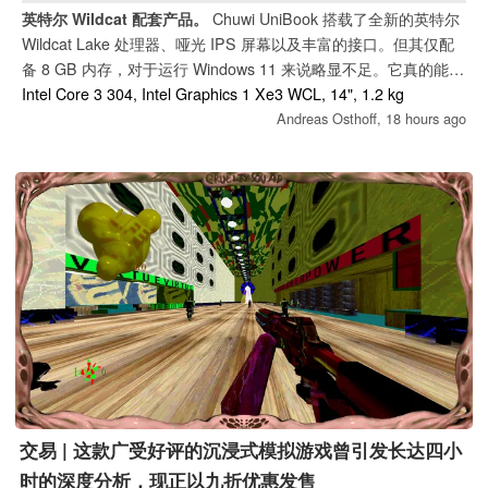
英特尔 Wildcat 配套产品。
Chuwi UniBook 搭载了全新的英特尔
Wildcat Lake 处理器、哑光 IPS 屏幕以及丰富的接口。但其仅配
备 8 GB 内存，对于运行 Windows 11 来说略显不足。它真的能成
为 MacBook Neo 的合适竞争对手吗？还是说在性能上做了太多妥
Intel Core 3 304, Intel Graphics 1 Xe3 WCL, 14", 1.2 kg
协？
Andreas Osthoff,
18 hours ago
交易 | 这款广受好评的沉浸式模拟游戏曾引发长达四小
时的深度分析，现正以九折优惠发售