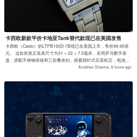
卡西欧新款平价卡地亚Tank替代款现已在美国发售
卡西欧（Casio）的LTPB150D-7B现已在美国上市，售价89.95美
元。 这款矩形正装表尺寸为31 × 22 × 7.5毫米，采用罗马数字表
盘，搭配不锈钢表链和三折叠表扣，搭载指针式石英机芯，电池续
航期为三年。
Anubhav Sharma,
8 hours ago