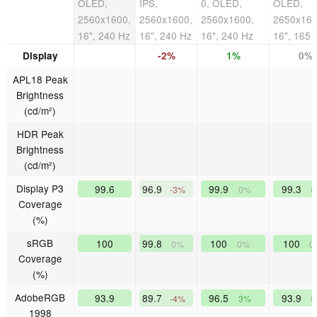
OLED,
IPS,
0, OLED,
OLED,
2560x1600,
2560x1600,
2560x1600,
2650x160
16", 240 Hz
16", 240 Hz
16", 240 Hz
16", 165 
Display
-2%
1%
0%
APL18 Peak
Brightness
(cd/m²)
HDR Peak
Brightness
(cd/m²)
Display P3
99.6
96.9
99.9
99.3
-3%
0%
0
Coverage
(%)
sRGB
100
99.8
100
100
0%
0%
0
Coverage
(%)
AdobeRGB
93.9
89.7
96.5
93.9
-4%
3%
0
1998