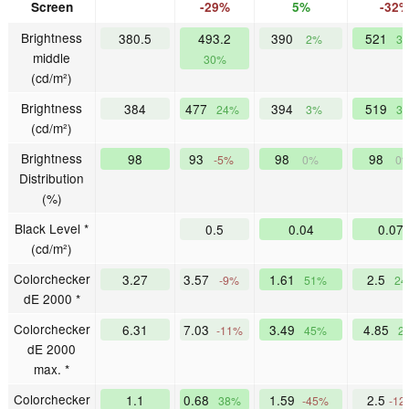
Screen
-29%
5%
-32
Brightness
380.5
493.2
390
521
2%
3
middle
30%
(cd/m²)
Brightness
384
477
394
519
24%
3%
3
(cd/m²)
Brightness
98
93
98
98
-5%
0%
0
Distribution
(%)
Black Level *
0.5
0.04
0.07
(cd/m²)
Colorchecker
3.27
3.57
1.61
2.5
-9%
51%
2
dE 2000 *
Colorchecker
6.31
7.03
3.49
4.85
-11%
45%
2
dE 2000
max. *
Colorchecker
1.1
0.68
1.59
2.5
38%
-45%
-12