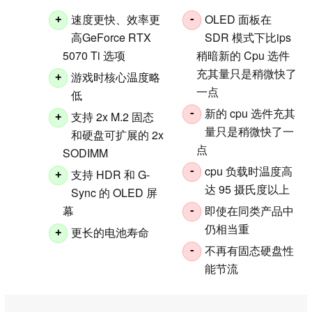
速度更快、效率更
OLED 面板在
+
-
高GeForce RTX
SDR 模式下比ips
5070 Ti 选项
稍暗新的 Cpu 选件
充其量只是稍微快了
游戏时核心温度略
+
一点
低
新的 cpu 选件充其
-
支持 2x M.2 固态
+
量只是稍微快了一
和硬盘可扩展的 2x
点
SODIMM
cpu 负载时温度高
-
支持 HDR 和 G-
+
达 95 摄氏度以上
Sync 的 OLED 屏
幕
即使在同类产品中
-
仍相当重
更长的电池寿命
+
不再有固态硬盘性
-
能节流