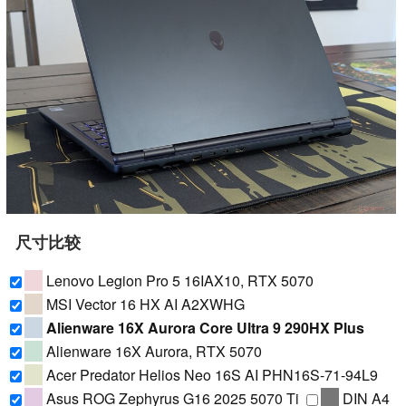
尺寸比较
Lenovo Legion Pro 5 16IAX10, RTX 5070
MSI Vector 16 HX AI A2XWHG
Alienware 16X Aurora Core Ultra 9 290HX Plus
Alienware 16X Aurora, RTX 5070
Acer Predator Helios Neo 16S AI PHN16S-71-94L9
Asus ROG Zephyrus G16 2025 5070 Ti
DIN A4