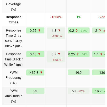
Coverage
(%)
Response
-1608%
1%
-253
Times
Response
0.29
4.3
0.2
2
?
?
?
?
31%
-5
Time Grey
-1383%
50% / Grey
80% * (ms)
Response
0.45
8.7
0.25
1.4
?
?
?
?
44%
-
Time Black /
-1833%
White * (ms)
PWM
1439.8
960
1300
?
Frequency
(Hz)
PWM
29
50
16.7
-72%
4
Amplitude *
(%)