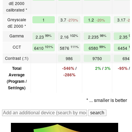
dE 2000
calibrated *
Greyscale
1
3.7
1.2
3.17
-270%
-20%
-2
dE 2000 *
Gamma
99%
102%
98%
9
2.23
2.16
2.235
2.35
CCT
101%
111%
99%
1
6410
5876
6580
6454
Contrast (:1)
986
9750
6947
Total
-546%
/
2%
/
3%
-95%
/
Average
-286%
(Program /
Settings)
* ... smaller is better