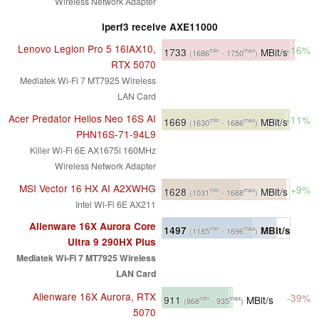
Wireless Network Adapter
iperf3 receive AXE11000
Lenovo Legion Pro 5 16IAX10,
+16%
1733
MBit/s
min
max
(1686
- 1750
)
RTX 5070
Mediatek Wi-Fi 7 MT7925 Wireless
LAN Card
Acer Predator Helios Neo 16S AI
+11%
1669
MBit/s
min
max
(1630
- 1686
)
PHN16S-71-94L9
Killer Wi-Fi 6E AX1675i 160MHz
Wireless Network Adapter
MSI Vector 16 HX AI A2XWHG
+9%
1628
MBit/s
min
max
(1031
- 1688
)
Intel Wi-Fi 6E AX211
Alienware 16X Aurora Core
1497
MBit/s
min
max
(1185
- 1696
)
Ultra 9 290HX Plus
Mediatek Wi-Fi 7 MT7925 Wireless
LAN Card
Alienware 16X Aurora, RTX
-39%
911
MBit/s
min
max
(868
- 935
)
5070