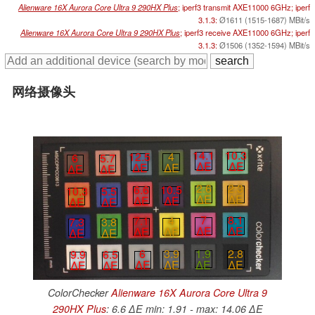
Alienware 16X Aurora Core Ultra 9 290HX Plus
; iperf3 transmit AXE11000 6GHz; iperf
3.1.3:
Ø1611 (1515-1687) MBit/s
Alienware 16X Aurora Core Ultra 9 290HX Plus
; iperf3 receive AXE11000 6GHz; iperf
3.1.3:
Ø1506 (1352-1594) MBit/s
网络摄像头
14.1
10.3
12.5
4
6
5.7
∆E
∆E
∆E
∆E
∆E
∆E
2.6
2.3
6.6
10.5
10.3
5.5
∆E
∆E
∆E
∆E
∆E
∆E
7
8.1
7.1
4
7.3
3.8
∆E
∆E
∆E
∆E
∆E
∆E
1.9
2.8
6
3.9
9.9
6.5
∆E
∆E
∆E
∆E
∆E
∆E
ColorChecker
Alienware 16X Aurora Core Ultra 9
290HX Plus
: 6.6 ∆E min: 1.91 - max: 14.06 ∆E