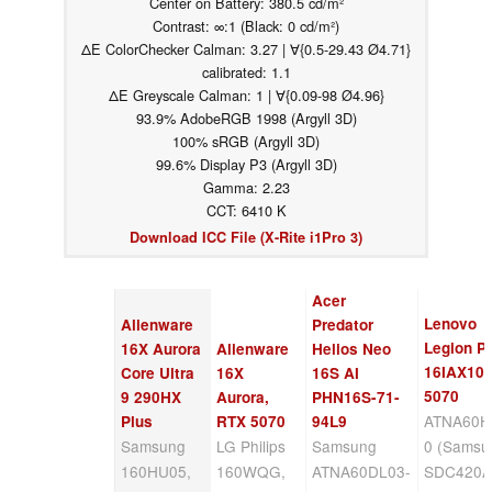
Center on Battery: 380.5 cd/m²
Contrast: ∞:1 (Black: 0 cd/m²)
ΔE ColorChecker Calman: 3.27 | ∀{0.5-29.43 Ø4.71}
calibrated: 1.1
ΔE Greyscale Calman: 1 | ∀{0.09-98 Ø4.96}
93.9% AdobeRGB 1998 (Argyll 3D)
100% sRGB (Argyll 3D)
99.6% Display P3 (Argyll 3D)
Gamma: 2.23
CCT: 6410 K
Download ICC File (X-Rite i1Pro 3)
Acer
Lenovo
Alienware
Predator
Legion Pr
16X Aurora
Alienware
Helios Neo
16IAX10,
Core Ultra
16X
16S AI
5070
9 290HX
Aurora,
PHN16S-71-
ATNA60H
Plus
RTX 5070
94L9
Samsung
LG Philips
Samsung
0 (Samsu
160HU05,
160WQG,
ATNA60DL03-
SDC420A