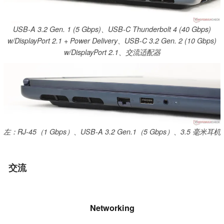
USB-A 3.2 Gen. 1 (5 Gbps)、USB-C Thunderbolt 4 (40 Gbps)
w/DisplayPort 2.1 + Power Delivery、USB-C 3.2 Gen. 2 (10 Gbps)
w/DisplayPort 2.1、交流适配器
左：RJ-45（1 Gbps）、USB-A 3.2 Gen.1（5 Gbps）、3.5 毫米耳机
交流
Networking