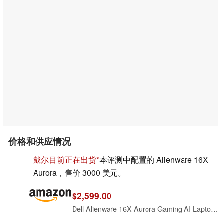
价格和供应情况
戴尔目前正在出货
本评测中配置的 Alienware 16X
Aurora，售价 3000 美元。
$2,599.00
Dell Alienware 16X Aurora Gaming AI Laptop 16" WQXGA 240Hz (100% DCI-P3) Intel 24-core Ultra 9 275HX 32GB RAM 1TB SSD GeForce RTX 5070 (Up to 798 AI Tops) Thunderbolt Win11Pro