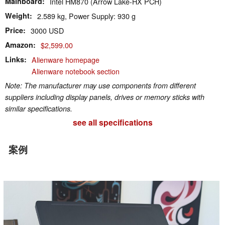
Mainboard
Intel HM870 (Arrow Lake-HX PCH)
Weight
2.589 kg, Power Supply: 930 g
Price
3000 USD
Amazon
$2,599.00
Links
Alienware homepage
Alienware notebook section
Note: The manufacturer may use components from different
suppliers including display panels, drives or memory sticks with
similar specifications.
see all specifications
案例