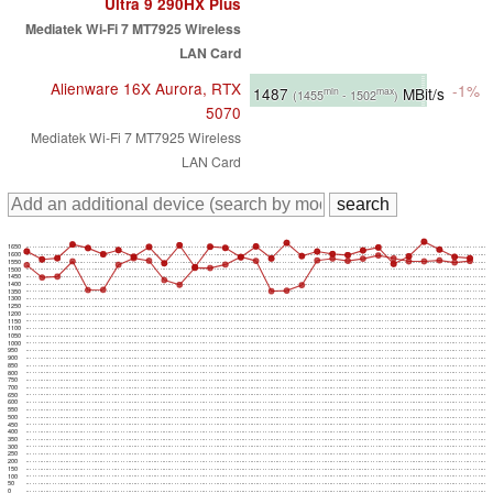
Ultra 9 290HX Plus
Mediatek Wi-Fi 7 MT7925 Wireless
LAN Card
Alienware 16X Aurora, RTX
-1%
1487
MBit/s
min
max
(1455
- 1502
)
5070
Mediatek Wi-Fi 7 MT7925 Wireless
LAN Card
1650
1600
1550
1500
1450
1400
1350
1300
1250
1200
1150
1100
1050
1000
950
900
850
800
750
700
650
600
550
500
450
400
350
300
250
200
150
100
50
0