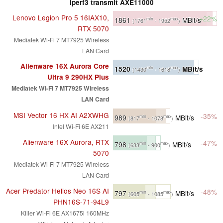
iperf3 transmit AXE11000
Lenovo Legion Pro 5 16IAX10,
+22%
1861
MBit/s
min
max
(1761
- 1952
)
RTX 5070
Mediatek Wi-Fi 7 MT7925 Wireless
LAN Card
Alienware 16X Aurora Core
1520
MBit/s
min
max
(1430
- 1618
)
Ultra 9 290HX Plus
Mediatek Wi-Fi 7 MT7925 Wireless
LAN Card
MSI Vector 16 HX AI A2XWHG
-35%
989
MBit/s
min
max
(817
- 1078
)
Intel Wi-Fi 6E AX211
Alienware 16X Aurora, RTX
-47%
798
MBit/s
min
max
(633
- 900
)
5070
Mediatek Wi-Fi 7 MT7925 Wireless
LAN Card
Acer Predator Helios Neo 16S AI
-48%
797
MBit/s
min
max
(605
- 1085
)
PHN16S-71-94L9
Killer Wi-Fi 6E AX1675i 160MHz