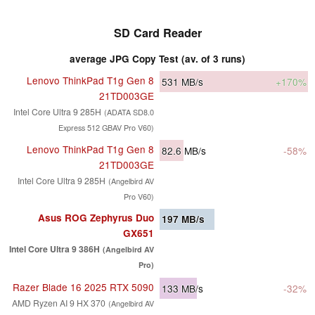
SD Card Reader
average JPG Copy Test (av. of 3 runs)
Lenovo ThinkPad T1g Gen 8
531
MB/s
+170%
21TD003GE
Intel Core Ultra 9 285H
(ADATA SD8.0
Express 512 GBAV Pro V60)
Lenovo ThinkPad T1g Gen 8
82.6
MB/s
-58%
21TD003GE
Intel Core Ultra 9 285H
(Angelbird AV
Pro V60)
Asus ROG Zephyrus Duo
197
MB/s
GX651
Intel Core Ultra 9 386H
(Angelbird AV
Pro)
Razer Blade 16 2025 RTX 5090
133
MB/s
-32%
AMD Ryzen AI 9 HX 370
(Angelbird AV