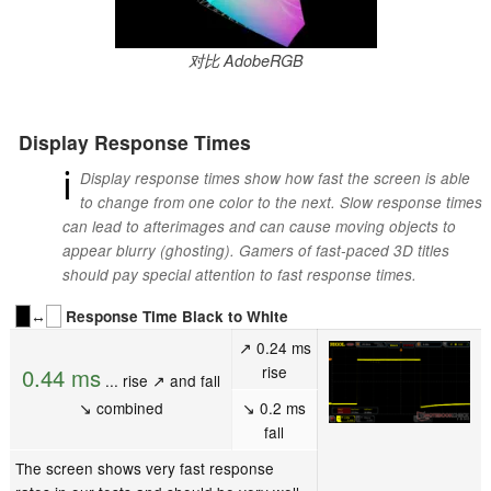
对比 AdobeRGB
Display Response Times
ℹ
Display response times show how fast the screen is able
to change from one color to the next. Slow response times
can lead to afterimages and can cause moving objects to
appear blurry (ghosting). Gamers of fast-paced 3D titles
should pay special attention to fast response times.
↔
Response Time Black to White
↗ 0.24 ms
rise
0.44 ms
... rise ↗ and fall
↘ combined
↘ 0.2 ms
fall
The screen shows very fast response