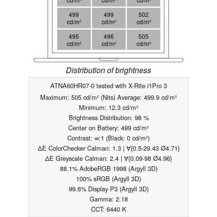
499
499
502
cd/m²
cd/m²
cd/m²
495
496
505
cd/m²
cd/m²
cd/m²
Distribution of brightness
ATNA60HR07-0 tested with X-Rite i1Pro 3
Maximum: 505 cd/m² (Nits) Average: 499.9 cd/m²
Minimum: 12.3 cd/m²
Brightness Distribution: 98 %
Center on Battery: 499 cd/m²
Contrast: ∞:1 (Black: 0 cd/m²)
ΔE ColorChecker Calman: 1.3 | ∀{0.5-29.43 Ø4.71}
ΔE Greyscale Calman: 2.4 | ∀{0.09-98 Ø4.96}
88.1% AdobeRGB 1998 (Argyll 3D)
100% sRGB (Argyll 3D)
99.6% Display P3 (Argyll 3D)
Gamma: 2.18
CCT: 6440 K