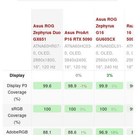
Asus ROG
Asus ROG
Zephyrus
Raz
Zephyrus Duo
Asus ProArt
G16
16 
GX651
P16 RTX 5090
GU605CX
509
ATNA60HR07-
ATNA60HC03-
ATNA60DL01-
ATN
0, OLED,
0, OLED,
0, OLED,
0, 
2880x1800,
3840x2400,
2560x1600,
256
16", 120 Hz
16", 120 Hz
16", 240 Hz
16",
Display
0%
3%
Display P3
99.6
98.9
99.9
96
-1%
0%
Coverage
(%)
sRGB
100
100
100
99
0%
0%
Coverage
(%)
AdobeRGB
88.1
88.6
96.9
8
1%
10%