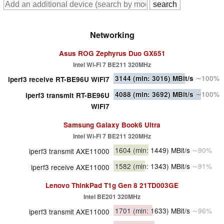
Networking
Asus ROG Zephyrus Duo GX651
Intel Wi-Fi 7 BE211 320MHz
3144
(min: 3016)
MBit/s
∼100%
iperf3 receive RT-BE96U WiFi7
4088
(min: 3692)
MBit/s
∼100%
iperf3 transmit RT-BE96U
WiFi7
Samsung Galaxy Book6 Ultra
Intel Wi-Fi 7 BE211 320MHz
1604
(min: 1449)
MBit/s
∼90%
iperf3 transmit AXE11000
1582
(min: 1343)
MBit/s
∼91%
iperf3 receive AXE11000
Lenovo ThinkPad T1g Gen 8 21TD003GE
Intel BE201 320MHz
1701
(min: 1633)
MBit/s
∼96%
iperf3 transmit AXE11000