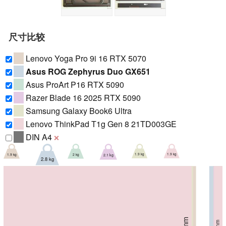
尺寸比较
Lenovo Yoga Pro 9i 16 RTX 5070
Asus ROG Zephyrus Duo GX651
Asus ProArt P16 RTX 5090
Razer Blade 16 2025 RTX 5090
Samsung Galaxy Book6 Ultra
Lenovo ThinkPad T1g Gen 8 21TD003GE
DIN A4
❌
1.9 kg
2 kg
1.9 kg
1.9 kg
2.1 kg
2.8 kg