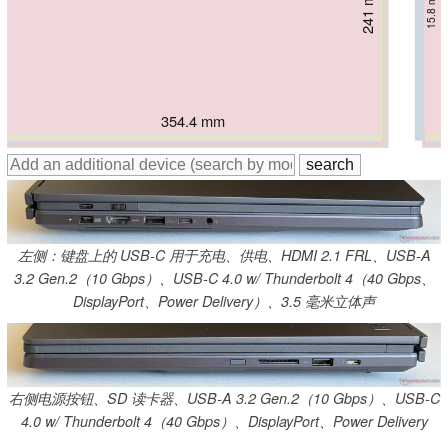
246.9 mm
247.9 mm
250.5 mm
241 mm
253.7 mm
247 mm
15.8 mm
18.3 mm
24.9 mm
15.4 mm
17.4 mm
17.9 mm
354.4 mm
354.9 mm
355 mm
356.8 mm
355 mm
362.7 mm
左侧：键盘上的 USB-C 用于充电、供电、HDMI 2.1 FRL、USB-A
3.2 Gen.2（10 Gbps）、USB-C 4.0 w/ Thunderbolt 4（40 Gbps、
DisplayPort、Power Delivery）、3.5 毫米立体声
右侧电源按钮、SD 读卡器、USB-A 3.2 Gen.2（10 Gbps）、USB-C
4.0 w/ Thunderbolt 4（40 Gbps）、DisplayPort、Power Delivery