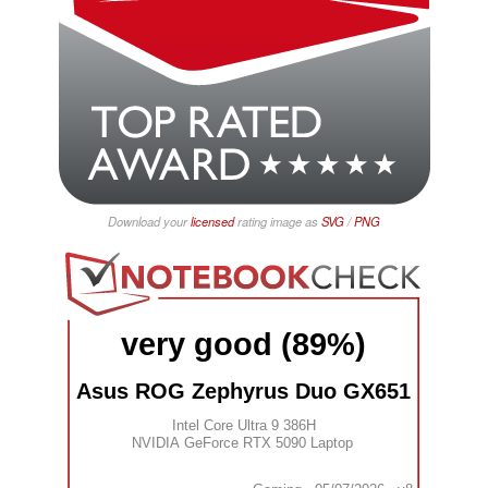
Download your
licensed
rating image as
SVG
/
PNG
very good (89%)
Asus ROG Zephyrus Duo GX651
Intel Core Ultra 9 386H
NVIDIA GeForce RTX 5090 Laptop