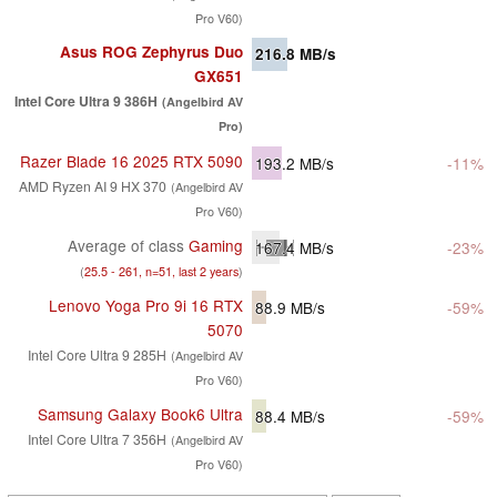
Pro V60)
Asus ROG Zephyrus Duo
216.8
MB/s
GX651
Intel Core Ultra 9 386H
(Angelbird AV
Pro)
Razer Blade 16 2025 RTX 5090
193.2
MB/s
-11%
AMD Ryzen AI 9 HX 370
(Angelbird AV
Pro V60)
Average of class
Gaming
167.4
MB/s
-23%
(
25.5 - 261, n=51, last 2 years
)
Lenovo Yoga Pro 9i 16 RTX
88.9
MB/s
-59%
5070
Intel Core Ultra 9 285H
(Angelbird AV
Pro V60)
Samsung Galaxy Book6 Ultra
88.4
MB/s
-59%
Intel Core Ultra 7 356H
(Angelbird AV
Pro V60)