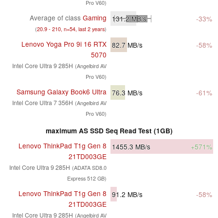
Pro V60)
Average of class
Gaming
131.2
MB/s
-33%
(
20.9 - 210, n=54, last 2 years
)
Lenovo Yoga Pro 9i 16 RTX
82.7
MB/s
-58%
5070
Intel Core Ultra 9 285H
(Angelbird AV
Pro V60)
Samsung Galaxy Book6 Ultra
76.3
MB/s
-61%
Intel Core Ultra 7 356H
(Angelbird AV
Pro V60)
maximum AS SSD Seq Read Test (1GB)
Lenovo ThinkPad T1g Gen 8
1455.3
MB/s
+571%
21TD003GE
Intel Core Ultra 9 285H
(ADATA SD8.0
Express 512 GB)
Lenovo ThinkPad T1g Gen 8
91.2
MB/s
-58%
21TD003GE
Intel Core Ultra 9 285H
(Angelbird AV