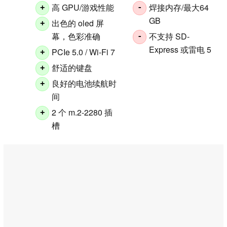
高 GPU/游戏性能
焊接内存/最大64
+
-
GB
出色的 oled 屏
+
幕，色彩准确
不支持 SD-
-
Express 或雷电 5
PCIe 5.0 / Wi-Fi 7
+
舒适的键盘
+
良好的电池续航时
+
间
2 个 m.2-2280 插
+
槽