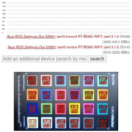
2000
1750
1500
1250
1000
750
500
250
0
Asus ROG Zephyrus Duo GX651
; iperf3 transmit RT-BE96U WiFi7; iperf 3.1.3:
Ø4088
(3692-4451) MBit/s
Asus ROG Zephyrus Duo GX651
; iperf3 receive RT-BE96U WiFi7; iperf 3.1.3:
Ø3143
(3016-3205) MBit/s
21.9
17.8
26
31.7
29.1
20.1
∆E
∆E
∆E
∆E
∆E
∆E
25
26.5
16.8
15.3
15.5
25.1
∆E
∆E
∆E
∆E
∆E
∆E
8.5
24
26
13.1
20.9
24.3
∆E
∆E
∆E
∆E
∆E
∆E
2.3
17.1
20.8
24.7
25.1
14.1
∆E
∆E
∆E
∆E
∆E
∆E