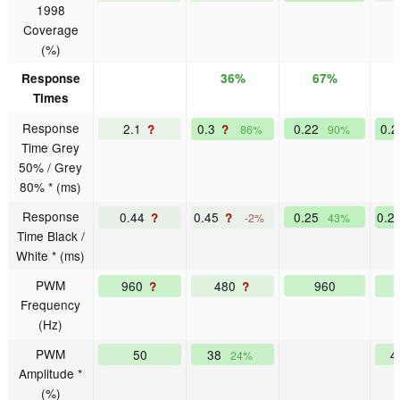
1998
Coverage
(%)
Response
36%
67%
Times
Response
2.1
0.3
0.22
0.
?
?
86%
90%
Time Grey
50% / Grey
80% * (ms)
Response
0.44
0.45
0.25
0.2
?
?
-2%
43%
Time Black /
White * (ms)
PWM
960
480
960
?
?
Frequency
(Hz)
PWM
50
38
4
24%
Amplitude *
(%)