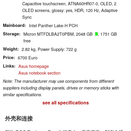
Capacitive touchscreen, ATNA60HR07-0, OLED, 2
OLED screens, glossy: yes, HDR, 120 Hz, Adaptive
Sync
Mainboard
Intel Panther Lake-H PCH
Storage
Micron MTFDLBA2T0PBM, 2048 GB
, 1751 GB
free
Weight
2.82 kg, Power Supply: 722 g
Price
6700 Euro
Links
Asus homepage
Asus notebook section
Note: The manufacturer may use components from different
suppliers including display panels, drives or memory sticks with
similar specifications.
see all specifications
外壳和连接