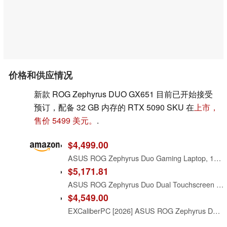
价格和供应情况
新款 ROG Zephyrus DUO GX651 目前已开始接受
预订，配备 32 GB 内存的 RTX 5090 SKU 在
上市，
售价 5499 美元。
.
$4,499.00
ASUS ROG Zephyrus Duo Gaming Laptop, 16” OLED ROG Nebula HDR 16:10 3K 120Hz/0.2ms, the Intel Core Ultra 9 386H Processor, NVIDIA GeForce RTX 5070Ti Laptop GPU, 32GB LPDDR5X, 1TB PCIe 4.0 NVMe M.2 SSD
$5,171.81
ASUS ROG Zephyrus Duo Dual Touchscreen Detachable 16" 3K OLED ROG Nebula HDR 120Hz Copilot+ PC Gaming Notebook Intel Core Ultra 9 386H 32GB RAM 1TB SSD NVIDIA GeForce RTX 5090 Stellar Grey
$4,549.00
EXCaliberPC [2026] ASUS ROG Zephyrus Duo GX651AR-DB96 (Intel Ultra 9 386H, 32GB RAM, 1TB NVMe SSD, NVIDIA GeForce RTX 5070Ti, 16" 120Hz OLED Touch, Windows 11) Gaming Laptop