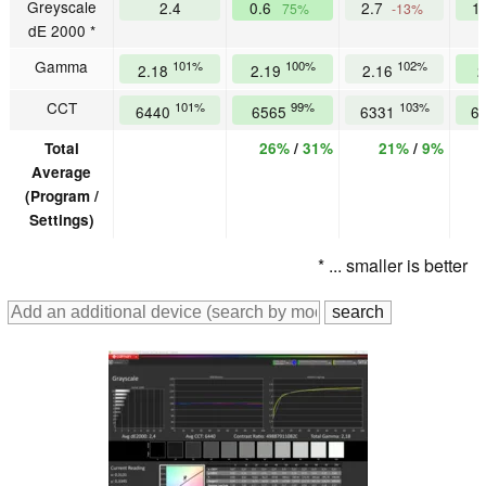
Greyscale
2.4
0.6
2.7
1
75%
-13%
dE 2000 *
Gamma
101%
100%
102%
2.18
2.19
2.16
2
CCT
101%
99%
103%
6440
6565
6331
6
Total
26%
/
31%
21%
/
9%
Average
(Program /
Settings)
* ... smaller is better