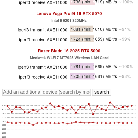
1736
(min: 1719)
MBit/s
∼100%
iperf3 receive AXE11000
Lenovo Yoga Pro 9i 16 RTX 5070
Intel BE201 320MHz
1681
(min: 1610)
MBit/s
∼94%
iperf3 transmit AXE11000
1724
(min: 1659)
MBit/s
∼99%
iperf3 receive AXE11000
Razer Blade 16 2025 RTX 5090
Mediatek Wi-Fi 7 MT7925 Wireless LAN Card
1781
(min: 1669)
MBit/s
∼100%
iperf3 transmit AXE11000
1708
(min: 1681)
MBit/s
∼98%
iperf3 receive AXE11000
4250
4000
3750
3500
3250
3000
2750
2500
2250