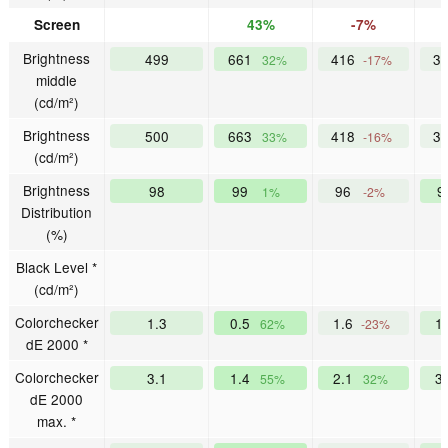
Screen
43%
-7%
Brightness
499
661
416
3
32%
-17%
middle
(cd/m²)
Brightness
500
663
418
3
33%
-16%
(cd/m²)
Brightness
98
99
96
9
1%
-2%
Distribution
(%)
Black Level *
(cd/m²)
Colorchecker
1.3
0.5
1.6
1
62%
-23%
dE 2000 *
Colorchecker
3.1
1.4
2.1
3
55%
32%
dE 2000
max. *