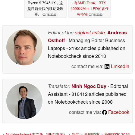
Ryzen 9 7945HX，这
有AMD Zen4、RTX
是目前最快的移动处理
4090和Mini-LED的多任
器。
务怪物
03/18/2023
03/16/2023
Editor of the
original article
:
Andreas
Osthoff
- Managing Editor Business
Laptops
- 2192 articles published on
Notebookcheck
since 2013
contact me via:
LinkedIn
Translator:
Ninh Ngoc Duy
- Editorial
Assistant
- 816412 articles published
on Notebookcheck
since 2008
contact me via:
Facebook
>
Notebookcheck中文版（NBC中国）
>
新闻
>
新闻档案
>
新闻档案 2026