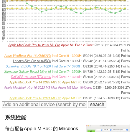
2030
1960
1890
1820
1750
1680
1610
1540
1470
1400
1330
1260
1190
1120
1050
980
910
840
770
700
630
560
490
420
350
280
210
140
70
0
Apple MacBook Pro 16 2023 M3 Pro
Apple M3 Pro 12-Core:
Ø2163 (2149.84-2169.2)
Points
Asus VivoBook Pro 16 K6602VU
Intel Core i9-13900H:
Ø2244 (2186.27-2513.98) Points
Lenovo Slim Pro 9i 16IRP8
Intel Core i9-13905H:
Ø2742 (2611.14-2856.94) Points
Schenker VISION 16 Pro (M23)
Intel Core i7-13700H:
Ø2126 (2076.41-2253.14) Points
Samsung Galaxy Book3 Ultra 16
Intel Core i7-13700H:
Ø1739 (1422.32-2515.18) Points
Dell XPS 15 9530 RTX 4070
Intel Core i7-13700H:
Ø2169 (2072.22-2636.96) Points
Apple MacBook Pro 14 2023 M2 Pro
Apple M2 Pro:
Ø2069 (2052.12-2075.23) Points
Apple MacBook Pro 16 2023 M3 Max
Apple M3 Max 16-Core:
Ø3354 (3260.25-3391.27)
Points
Apple MacBook Pro 16 2021 M1 Pro
Apple M1 Pro:
Ø1681 (1674.55-1690.12) Points
系统性能
每台配备Apple M SoC 的 Macbook