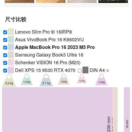
尺寸比较
Lenovo Slim Pro 9i 16IRP8
Asus VivoBook Pro 16 K6602VU
Apple MacBook Pro 16 2023 M3 Pro
Samsung Galaxy Book3 Ultra 16
Schenker VISION 16 Pro (M23)
Dell XPS 15 9530 RTX 4070
DIN A4
❌
1.6 kg
1.8 kg
1.9 kg
1.9 kg
2.1 kg
2.2 kg
230 mm
245.3 mm
248.1 mm
250.4 mm
245 mm
18 mm
252 mm
18.2 mm
17.1 mm
16.9 mm
16.5 mm
19 mm