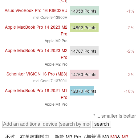
(
n=1
)
Asus VivoBook Pro 16 K6602VU
14958
Points
-1%
Intel Core i9-13900H
Apple MacBook Pro 14 2023 M2
14802
Points
-2%
Pro
Apple M2 Pro
Apple MacBook Pro 14 2023 M2
14787
Points
-2%
Pro
Apple M2 Pro
Schenker VISION 16 Pro (M23)
14760
Points
-2%
Intel Core i7-13700H
Apple MacBook Pro 16 2021 M1
12370
Points
-18%
Pro
Apple M1 Pro
* ... smaller is better
不过，在单核测试中，新款 M3 Pro（与普通 M3
M3
&
M3