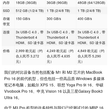
内存
18GB (36GB)
36GB (96GB)
48GB (64/128GB)
SSD
512 GB (1/2/4 TB)
1 TB (2/4/8 TB)
1 TB (2/4/8 TB)
存储
150 GB/s
300 GB/s
400 GB/s
带宽
连接
3x USB-C 4.0，带
3x USB-C 4.0，带
3x USB-C 4.0，带
Thunderbolt 4
Thunderbolt 4
Thunderbolt 4
HDMI、SD 读卡器
HDMI、SD 读卡器
HDMI、SD 读卡器
价格
2,999 欧元起（约
4,249 欧元起（约
4,849 欧元起（约
合人民币 3,272
合人民币 4,635
合人民币 5,290
元）
元）
元）
我们的对比设备当然包括配备 M1 和 M2 芯片的 MacBook
Pro 16 的前代机型，但也包括一些高品质 Windows 多媒体
笔记本电脑，如戴尔 XPS 15、联想 Yoga Pro 9i 16、华硕
Vivobook Pro 16、申克 Vision 16 以及三星Galaxy Book3
Ultra 16。
由于 M3 Pro 机型的许多特性与我们已经测试过的 MBP 16