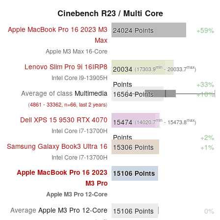
Cinebench R23 / Multi Core
Apple MacBook Pro 16 2023 M3
24024
Points
+59%
Max
Apple M3 Max 16-Core
Lenovo Slim Pro 9i 16IRP8
20034
min
max
(17303.9
- 20033.7
)
Intel Core i9-13905H
Points
+33%
Average of class
Multimedia
16564
Points
+10%
(
4861 - 33362, n=66, last 2 years
)
Dell XPS 15 9530 RTX 4070
15474
min
max
(14020.7
- 15473.8
)
Intel Core i7-13700H
Points
+2%
Samsung Galaxy Book3 Ultra 16
15306
Points
+1%
Intel Core i7-13700H
Apple MacBook Pro 16 2023
15106
Points
M3 Pro
Apple M3 Pro 12-Core
Average
Apple M3 Pro 12-Core
15106
Points
0%