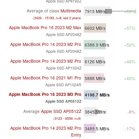
Apple SSD AP8192Z
Average of class
Multimedia
7915
MB/s
+89%
(
3426 - 15183, n=8, last 2 years
)
Apple MacBook Pro 16 2023 M2 Max
6602
MB/s
+57%
Apple SSD AP2048Z
Apple MacBook Pro 14 2023 M2 Pro
6388.9
MB/s
+52%
Apple SSD AP2048Z
Apple MacBook Pro 14 2023 M2 Pro
6126
MB/s
+46%
Apple SSD AP1024Z
Apple MacBook Pro 16 2021 M1 Pro
5888
MB/s
+40%
Apple SSD AP1024R
Apple MacBook Pro 16 2023 M3 Pro
4198.7
MB/s
Apple SSD AP0512Z
Average
Apple SSD AP0512Z
3845
MB/s
-8%
(
3123 - 6559, n=9
)
Apple MacBook Pro 14 2023 M2 Pro
3489.5
MB/s
-17%
Entry