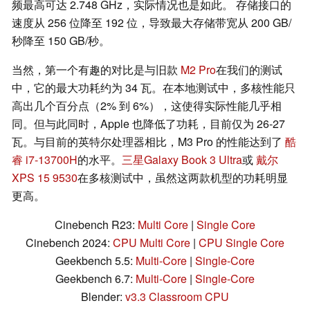
频最高可达 2.748 GHz，实际情况也是如此。 存储接口的
速度从 256 位降至 192 位，导致最大存储带宽从 200 GB/
秒降至 150 GB/秒。
当然，第一个有趣的对比是与旧款
M2 Pro
在我们的测试
中，它的最大功耗约为 34 瓦。在本地测试中，多核性能只
高出几个百分点（2% 到 6%），这使得实际性能几乎相
同。但与此同时，Apple 也降低了功耗，目前仅为 26-27
瓦。与目前的英特尔处理器相比，M3 Pro 的性能达到了
酷
睿 i7-13700H
的水平。
三星Galaxy Book 3 Ultra
或
戴尔
XPS 15 9530
在多核测试中，虽然这两款机型的功耗明显
更高。
Cinebench R23:
Multi Core
|
Single Core
Cinebench 2024:
CPU Multi Core
|
CPU Single Core
Geekbench 5.5:
Multi-Core
|
Single-Core
Geekbench 6.7:
Multi-Core
|
Single-Core
Blender:
v3.3 Classroom CPU