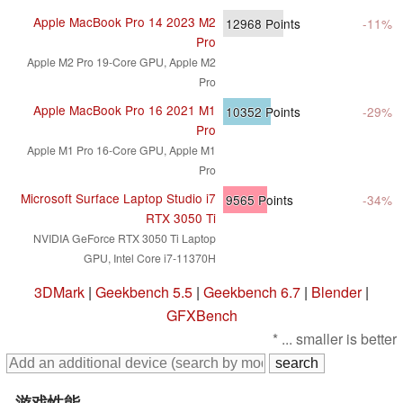
Apple MacBook Pro 14 2023 M2
12968
Points
-11%
Pro
Apple M2 Pro 19-Core GPU, Apple M2
Pro
Apple MacBook Pro 16 2021 M1
10352
Points
-29%
Pro
Apple M1 Pro 16-Core GPU, Apple M1
Pro
Microsoft Surface Laptop Studio i7
9565
Points
-34%
RTX 3050 Ti
NVIDIA GeForce RTX 3050 Ti Laptop
GPU, Intel Core i7-11370H
3DMark
|
Geekbench 5.5
|
Geekbench 6.7
|
Blender
|
GFXBench
* ... smaller is better
游戏性能