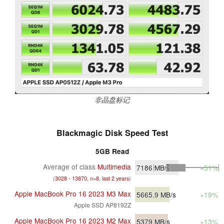
非晶盘标记
Blackmagic Disk Speed Test
5GB Read
Average of class
Multimedia
7186
MB/s
+51%
(
3028 - 13870, n=8, last 2 years
)
Apple MacBook Pro 16 2023 M3 Max
5665.9
MB/s
+19%
Apple SSD AP8192Z
Apple MacBook Pro 16 2023 M2 Max
5379
MB/s
+13%