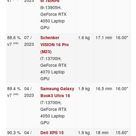
v7
2023
9i 16IRP8
i9-13905H,
GeForce RTX
4050 Laptop
GPU
88.6 %
07 /
1.6 kg
17.1 mm
16.00"
2
Schenker
v7
2023
(old)
VISION 16 Pro
(M23)
i7-13700H,
GeForce RTX
4070 Laptop
GPU
89.4 %
04 /
1.8 kg
16.5 mm
16.00"
2
Samsung Galaxy
v7
2023
(old)
Book3 Ultra 16
i7-13700H,
GeForce RTX
4050 Laptop
GPU
90.3 %
04 /
1.9 kg
18 mm
15.60"
3
Dell XPS 15