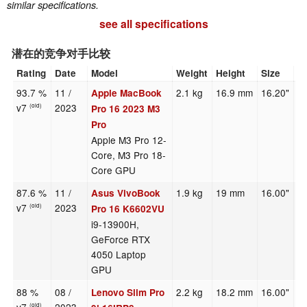
similar specifications.
see all specifications
潜在的竞争对手比较
Rating
Date
Model
Weight
Height
Size
R
93.7 %
11 /
2.1 kg
16.9 mm
16.20"
3
Apple MacBook
v7
2023
(old)
Pro 16 2023 M3
Pro
Apple M3 Pro 12-
Core, M3 Pro 18-
Core GPU
87.6 %
11 /
1.9 kg
19 mm
16.00"
3
Asus VivoBook
v7
2023
(old)
Pro 16 K6602VU
i9-13900H,
GeForce RTX
4050 Laptop
GPU
88 %
08 /
2.2 kg
18.2 mm
16.00"
3
Lenovo Slim Pro
(old)