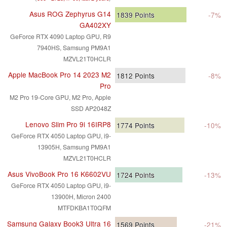
Asus ROG Zephyrus G14
1839
Points
-7%
GA402XY
GeForce RTX 4090 Laptop GPU, R9
7940HS, Samsung PM9A1
MZVL21T0HCLR
Apple MacBook Pro 14 2023 M2
1812
Points
-8%
Pro
M2 Pro 19-Core GPU, M2 Pro, Apple
SSD AP2048Z
Lenovo Slim Pro 9i 16IRP8
1774
Points
-10%
GeForce RTX 4050 Laptop GPU, i9-
13905H, Samsung PM9A1
MZVL21T0HCLR
Asus VivoBook Pro 16 K6602VU
1724
Points
-13%
GeForce RTX 4050 Laptop GPU, i9-
13900H, Micron 2400
MTFDKBA1T0QFM
Samsung Galaxy Book3 Ultra 16
1569
Points
-21%