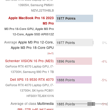
13905H, Samsung PM9A1
MZVL22T0HBLB
Apple MacBook Pro 16 2023
1977
Points
M3 Pro
M3 Pro 18-Core GPU, Apple M3 Pro
12-Core, Apple SSD AP0512Z
Average
Apple M3 Pro 12-Core,
1977
Points
0%
Apple M3 Pro 18-Core GPU
(
n=1
)
Schenker VISION 16 Pro (M23)
1896
Points
-4%
GeForce RTX 4070 Laptop GPU, i7-
13700H, Samsung 990 Pro 1 TB
Dell XPS 15 9530 RTX 4070
1888
Points
-5%
GeForce RTX 4070 Laptop GPU, i7-
13700H, SK hynix PC801
HFS001TEJ9X101N
Average of class
Multimedia
1885
Points
-5%
(
866 - 2728, n=60, last 2 years
)