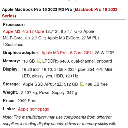
Apple MacBook Pro 16 2023 M3 Pro (
MacBook Pro 16 2023
Series
)
Processor
Apple M3 Pro 12-Core
12c/12t, 6 x 4.1 GHz Apple
M3 P-Core, 6 x 2.7 GHz Apple M3 E-Core, 27 W PL1
/ Sustained
Graphics adapter
Apple M3 Pro 18-Core GPU
, 28 W TDP
Memory
18 GB
, LPDDR5-6400, dual-channel, onboard
Display
16.20 inch 16:10, 3456 x 2234 pixel 254 PPI, Mini-
LED, glossy: yes, HDR, 120 Hz
Storage
Apple SSD AP0512Z, 512 GB
, 466 GB free
Weight
2.137 kg, Power Supply: 347 g
Price
2999 Euro
Links
Apple homepage
Note: The manufacturer may use components from different
suppliers including display panels, drives or memory sticks with