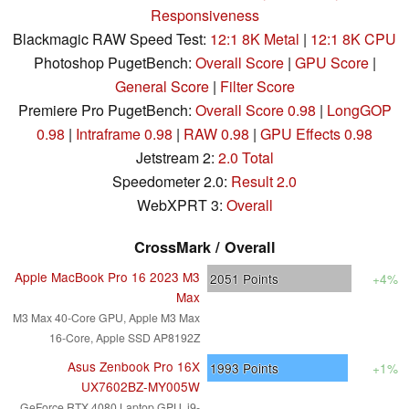
Responsiveness
Blackmagic RAW Speed Test:
12:1 8K Metal
|
12:1 8K CPU
Photoshop PugetBench:
Overall Score
|
GPU Score
|
General Score
|
Filter Score
Premiere Pro PugetBench:
Overall Score 0.98
|
LongGOP
0.98
|
Intraframe 0.98
|
RAW 0.98
|
GPU Effects 0.98
Jetstream 2:
2.0 Total
Speedometer 2.0:
Result 2.0
WebXPRT 3:
Overall
CrossMark / Overall
Apple MacBook Pro 16 2023 M3
2051
Points
+4%
Max
M3 Max 40-Core GPU, Apple M3 Max
16-Core, Apple SSD AP8192Z
Asus Zenbook Pro 16X
1993
Points
+1%
UX7602BZ-MY005W
GeForce RTX 4080 Laptop GPU, i9-