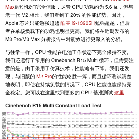
Max
)能让我们完全信服，尽管 CPU 功耗约为 5.6 瓦，但与
老一代 M2 相比，我们看到了 20% 的性能优势。因此，
Apple 芯片只能勉强超越
酷睿 i9-13905H
勉强超越，但后
者在单核负载下的功耗也明显更高。我们将在近期发布的
M3 Pro/M3 Max 分析报告中对能效进行更深入的分析。
与往常一样，CPU 性能在电池工作状态下完全保持不变。
我们还运行了常用的 Cinebench R15 Multi 循环，但需要注
意的是，由于采用了仿真技术，性能略有下降。我们还发
现，与旧版的
M2 Pro
的性能略胜一筹，而且循环测试清楚
地表明，即使在持续负载的情况下，CPU 性能也能保持完
全稳定。您可以在这里找到更多的 CPU 基准测试
这里
.
Cinebench R15 Multi Constant Load Test
3360
3290
3220
3150
3080
3010
2940
2870
2800
2730
2660
2590
2520
2450
2380
2310
2240
2170
2100