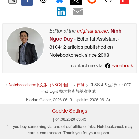
Editor of the
original article
:
Ninh
Ngoc Duy
- Editorial Assistant
-
816412 articles published on
Notebookcheck
since 2008
contact me via:
Facebook
>
Notebookcheck中文版（NBC中国）
>
评测
> DLSS 4.5 运行中：007
First Light 技术检查与基准测试
Florian Glaser, 2026-06- 3 (Update: 2026-06- 3)
Cookie Settings
| 04.08.2026 03:43
* If you buy something via one of our affiliate links, Notebookcheck may
earn a commission. Thank you for your support!