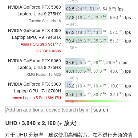
∼75%
NVIDIA GeForce RTX 5080
62.5
(24
, 51
, 54.8
)
fps
min
P0.1
P1
Laptop, Ultra 9 275HX
∼66%
77.8
(16.4
, 22.2
, 59.4
)
fps
min
P0.1
P1
Tuxedo Stellaris 16
∼64%
NVIDIA GeForce RTX 4090
67.3
(18.3
, 43.3
, 57.5
)
fps
min
P0.1
P1
Laptop GPU, R9 7945HX
∼72%
79.4
(28.8
, 35.6
, 51.3
)
fps
min
P0.1
P1
Asus ROG Strix Scar 17
∼66%
G733PY-XS96
NVIDIA GeForce RTX 5060
36.6
(25.5
, 26
, 29.9
)
fps
min
P0.1
P1
Laptop, Ultra 9 275HX
∼39%
48.1
(37.5
, 37.8
, 43.6
)
fps
min
P0.1
P1
XMG Fusion 16 M25
∼40%
NVIDIA GeForce RTX 3060
13.2
(10.4
, 10.4
, 10.6
)
fps
min
P0.1
P1
Laptop GPU, i7-12700H
∼14%
35.5
(29.4
, 30.7
, 32.1
)
fps
min
P0.1
P1
Lenovo Legion 5 Pro 16IAH7H
∼29%
UHD / 3,840 x 2,160 (+ 放大)
对于 UHD 分辨率，建议使用高端芯片。在不进行升频的情