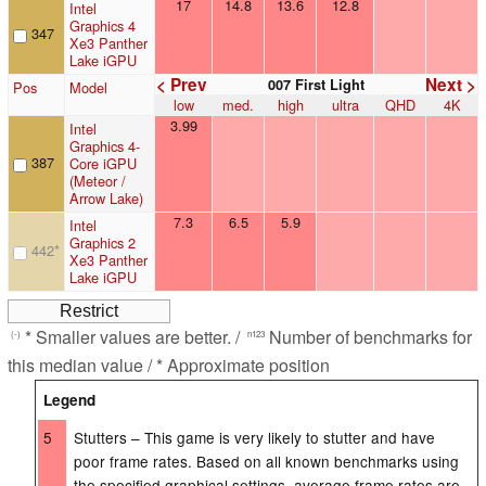
17
14.8
13.6
12.8
Intel
Graphics 4
347
Xe3 Panther
Lake iGPU
< Prev
Next >
007 First Light
Pos
Model
low
med.
high
ultra
QHD
4K
3.99
Intel
Graphics 4-
387
Core iGPU
(Meteor /
Arrow Lake)
7.3
6.5
5.9
Intel
Graphics 2
442
*
Xe3 Panther
Lake iGPU
* Smaller values are better. /
Number of benchmarks for
(-)
n123
this median value / * Approximate position
Legend
5
Stutters – This game is very likely to stutter and have
poor frame rates. Based on all known benchmarks using
the specified graphical settings, average frame rates are