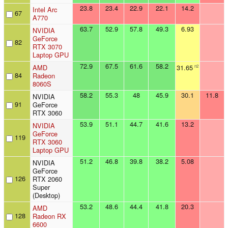
23.8
23.4
22.9
22.1
14.2
Intel Arc
67
A770
63.7
52.9
57.8
49.3
6.93
NVIDIA
GeForce
82
RTX 3070
Laptop GPU
72.9
67.5
61.6
58.2
AMD
31.65
n2
84
Radeon
8060S
58.2
55.3
48
45.9
30.1
11.8
NVIDIA
91
GeForce
RTX 3060
53.9
51.1
44.7
41.6
13.2
NVIDIA
GeForce
119
RTX 3060
Laptop GPU
51.2
46.8
39.8
38.2
5.08
NVIDIA
GeForce
126
RTX 2060
Super
(Desktop)
53.2
48.6
44.4
41.8
20.3
AMD
128
Radeon RX
6600