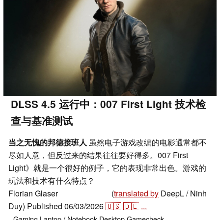
DLSS 4.5 运行中：007 First Light 技术检
查与基准测试
当之无愧的邦德接班人
虽然电子游戏改编的电影通常都不
尽如人意，但反过来的结果往往要好得多。007 First
Light》就是一个很好的例子，它的表现非常出色。游戏的
玩法和技术有什么特点？
Florian Glaser
(
translated by
DeepL / Ninh
,
👁
Florian Glaser
Duy)
Published
06/03/2026
🇺🇸
🇩🇪
...
Gaming
Laptop / Notebook
Desktop
Gamecheck