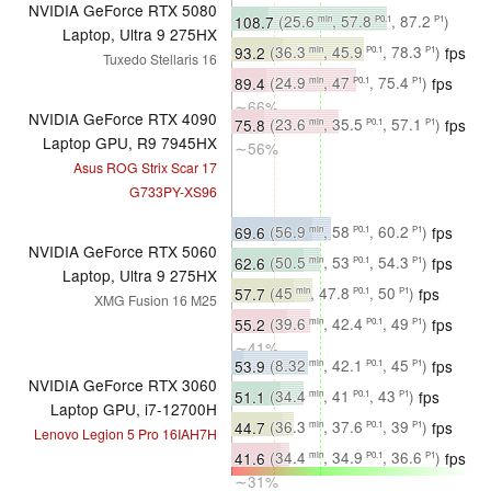
NVIDIA GeForce RTX 5080
fps
∼71%
108.7
(25.6
, 57.8
, 87.2
)
min
P0.1
P1
Laptop, Ultra 9 275HX
fps
∼72%
93.2
(36.3
, 45.9
, 78.3
)
fps
min
P0.1
P1
Tuxedo Stellaris 16
∼66%
89.4
(24.9
, 47
, 75.4
)
fps
min
P0.1
P1
∼66%
NVIDIA GeForce RTX 4090
75.8
(23.6
, 35.5
, 57.1
)
fps
min
P0.1
P1
Laptop GPU, R9 7945HX
∼56%
Asus ROG Strix Scar 17
G733PY-XS96
69.6
(56.9
, 58
, 60.2
)
fps
min
P0.1
P1
NVIDIA GeForce RTX 5060
∼43%
62.6
(50.5
, 53
, 54.3
)
fps
min
P0.1
P1
Laptop, Ultra 9 275HX
∼42%
57.7
(45
, 47.8
, 50
)
fps
min
P0.1
P1
XMG Fusion 16 M25
∼41%
55.2
(39.6
, 42.4
, 49
)
fps
min
P0.1
P1
∼41%
53.9
(8.32
, 42.1
, 45
)
fps
min
P0.1
P1
NVIDIA GeForce RTX 3060
∼33%
51.1
(34.4
, 41
, 43
)
fps
min
P0.1
P1
Laptop GPU, i7-12700H
∼34%
44.7
(36.3
, 37.6
, 39
)
fps
min
P0.1
P1
Lenovo Legion 5 Pro 16IAH7H
∼32%
41.6
(34.4
, 34.9
, 36.6
)
fps
min
P0.1
P1
∼31%