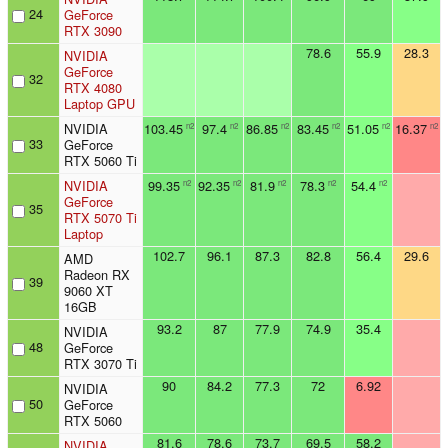
24
GeForce
RTX 3090
78.6
55.9
28.3
NVIDIA
GeForce
32
RTX 4080
Laptop GPU
NVIDIA
103.45
97.4
86.85
83.45
51.05
16.37
n2
n2
n2
n2
n2
n2
33
GeForce
RTX 5060 Ti
NVIDIA
99.35
92.35
81.9
78.3
54.4
n2
n2
n2
n2
n2
GeForce
35
RTX 5070 Ti
Laptop
102.7
96.1
87.3
82.8
56.4
29.6
AMD
Radeon RX
39
9060 XT
16GB
93.2
87
77.9
74.9
35.4
NVIDIA
48
GeForce
RTX 3070 Ti
90
84.2
77.3
72
6.92
NVIDIA
50
GeForce
RTX 5060
81.6
78.6
73.7
69.5
58.2
NVIDIA