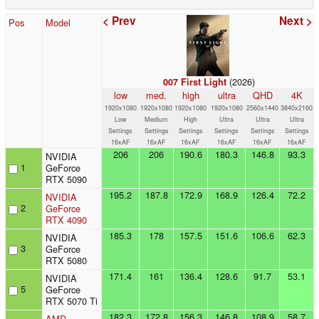
< Prev
Next >
Pos
Model
(2026)
007 First Light
low
med.
high
ultra
QHD
4K
1920x1080
1920x1080
1920x1080
1920x1080
2560x1440
3840x2160
Low
Medium
High
Ultra
Ultra
Ultra
Settings
Settings
Settings
Settings
Settings
Settings
16xAF
16xAF
16xAF
16xAF
16xAF
16xAF
206
206
190.6
180.3
146.8
93.3
NVIDIA
1
GeForce
RTX 5090
195.2
187.8
172.9
168.9
126.4
72.2
NVIDIA
2
GeForce
RTX 4090
185.3
178
157.5
151.6
106.6
62.3
NVIDIA
3
GeForce
RTX 5080
171.4
161
136.4
128.6
91.7
53.1
NVIDIA
5
GeForce
RTX 5070 Ti
182.3
172.8
156.3
146.8
108.9
58.7
AMD