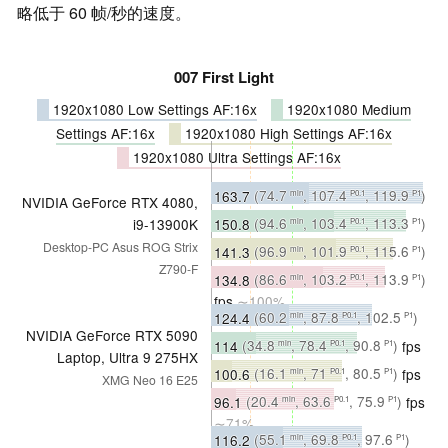
略低于 60 帧/秒的速度。
007 First Light
1920x1080 Low Settings AF:16x
1920x1080 Medium
Settings AF:16x
1920x1080 High Settings AF:16x
1920x1080 Ultra Settings AF:16x
163.7
(74.7
, 107.4
, 119.9
)
min
P0.1
P1
NVIDIA GeForce RTX 4080,
fps
∼100%
150.8
(94.6
, 103.4
, 113.3
)
i9-13900K
min
P0.1
P1
fps
∼100%
Desktop-PC Asus ROG Strix
141.3
(96.9
, 101.9
, 115.6
)
min
P0.1
P1
Z790-F
fps
∼100%
134.8
(86.6
, 103.2
, 113.9
)
min
P0.1
P1
fps
∼100%
124.4
(60.2
, 87.8
, 102.5
)
min
P0.1
P1
NVIDIA GeForce RTX 5090
fps
∼76%
114
(34.8
, 78.4
, 90.8
)
fps
min
P0.1
P1
Laptop, Ultra 9 275HX
∼76%
100.6
(16.1
, 71
, 80.5
)
fps
min
P0.1
P1
XMG Neo 16 E25
∼71%
96.1
(20.4
, 63.6
, 75.9
)
fps
min
P0.1
P1
∼71%
116.2
(55.1
, 69.8
, 97.6
)
min
P0.1
P1