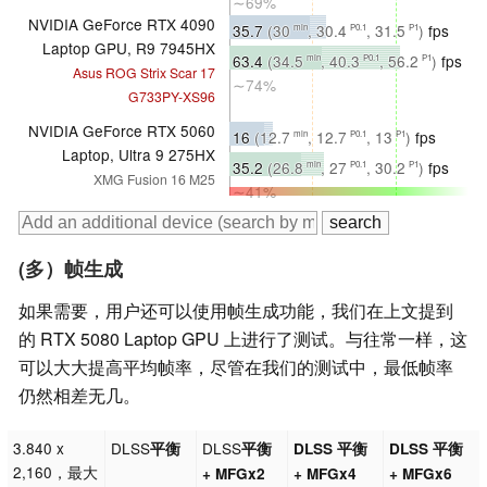
∼69%
NVIDIA GeForce RTX 4090
35.7
(30
, 30.4
, 31.5
)
fps
min
P0.1
P1
Laptop GPU, R9 7945HX
∼72%
63.4
(34.5
, 40.3
, 56.2
)
fps
min
P0.1
P1
Asus ROG Strix Scar 17
∼74%
G733PY-XS96
NVIDIA GeForce RTX 5060
16
(12.7
, 12.7
, 13
)
fps
min
P0.1
P1
Laptop, Ultra 9 275HX
∼32%
35.2
(26.8
, 27
, 30.2
)
fps
min
P0.1
P1
XMG Fusion 16 M25
∼41%
(多）帧生成
如果需要，用户还可以使用帧生成功能，我们在上文提到
的 RTX 5080 Laptop GPU 上进行了测试。与往常一样，这
可以大大提高平均帧率，尽管在我们的测试中，最低帧率
仍然相差无几。
3.840 x
DLSS
DLSS
平衡
平衡
DLSS 平衡
DLSS 平衡
2,160，最大
+ MFGx2
+ MFGx4
+ MFGx6