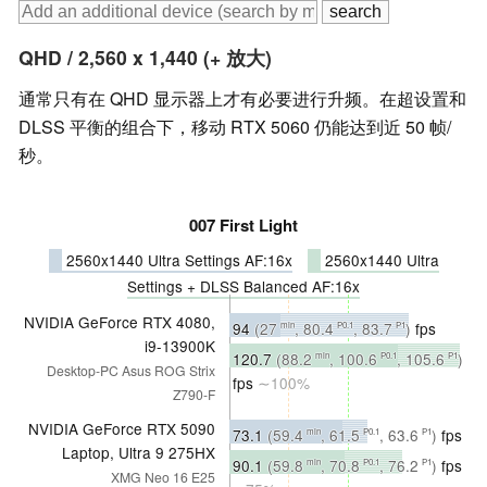
QHD / 2,560 x 1,440 (+ 放大)
通常只有在 QHD 显示器上才有必要进行升频。在超设置和
DLSS 平衡的组合下，移动 RTX 5060 仍能达到近 50 帧/
秒。
007 First Light
2560x1440 Ultra Settings AF:16x
2560x1440 Ultra
Settings + DLSS Balanced AF:16x
NVIDIA GeForce RTX 4080,
94
(27
, 80.4
, 83.7
)
fps
min
P0.1
P1
i9-13900K
∼100%
120.7
(88.2
, 100.6
, 105.6
)
min
P0.1
P1
Desktop-PC Asus ROG Strix
fps
∼100%
Z790-F
NVIDIA GeForce RTX 5090
73.1
(59.4
, 61.5
, 63.6
)
fps
min
P0.1
P1
Laptop, Ultra 9 275HX
∼78%
90.1
(59.8
, 70.8
, 76.2
)
fps
min
P0.1
P1
XMG Neo 16 E25