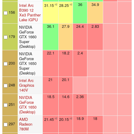
36
34.9
Intel Arc
31.15
28.25
n2
n2
B390 12
156
Xe3 Panther
Lake iGPU
36.1
27.9
24.4
2.83
NVIDIA
GeForce
179
GTX 1660
Super
(Desktop)
22.1
18.2
2.4
NVIDIA
GeForce
200
GTX 1650
Super
(Desktop)
21
20.1
Intel Arc
248
Graphics
140V
18.5
14.6
2.36
NVIDIA
GeForce
251
GTX 1650
(Desktop)
18.9
18
AMD
21.45
20.15
n2
n2
297
Radeon
780M