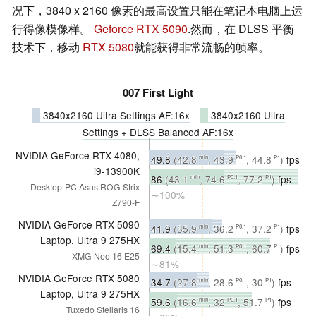
况下，3840 x 2160 像素的最高设置只能在笔记本电脑上运
行得像模像样。
Geforce RTX 5090
.然而，在 DLSS 平衡
技术下，移动
RTX 5080
就能获得非常流畅的帧率。
007 First Light
3840x2160 Ultra Settings AF:16x
3840x2160 Ultra
Settings + DLSS Balanced AF:16x
NVIDIA GeForce RTX 4080,
49.8
(42.8
, 43.9
, 44.8
)
fps
min
P0.1
P1
i9-13900K
∼100%
86
(43.1
, 74.6
, 77.2
)
fps
min
P0.1
P1
Desktop-PC Asus ROG Strix
∼100%
Z790-F
NVIDIA GeForce RTX 5090
41.9
(35.9
, 36.2
, 37.2
)
fps
min
P0.1
P1
Laptop, Ultra 9 275HX
∼84%
69.4
(15.4
, 51.3
, 60.7
)
fps
min
P0.1
P1
XMG Neo 16 E25
∼81%
NVIDIA GeForce RTX 5080
34.7
(27.8
, 28.6
, 30
)
fps
min
P0.1
P1
Laptop, Ultra 9 275HX
∼70%
59.6
(16.6
, 32
, 51.7
)
fps
min
P0.1
P1
Tuxedo Stellaris 16