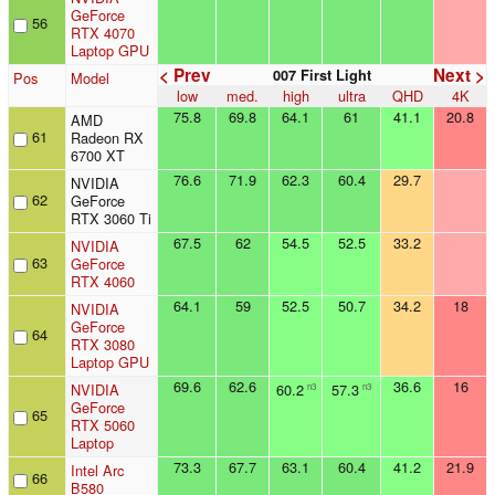
GeForce
56
RTX 4070
Laptop GPU
< Prev
Next >
007 First Light
Pos
Model
low
med.
high
ultra
QHD
4K
75.8
69.8
64.1
61
41.1
20.8
AMD
61
Radeon RX
6700 XT
76.6
71.9
62.3
60.4
29.7
NVIDIA
62
GeForce
RTX 3060 Ti
67.5
62
54.5
52.5
33.2
NVIDIA
63
GeForce
RTX 4060
64.1
59
52.5
50.7
34.2
18
NVIDIA
GeForce
64
RTX 3080
Laptop GPU
69.6
62.6
36.6
16
NVIDIA
60.2
57.3
n3
n3
GeForce
65
RTX 5060
Laptop
73.3
67.7
63.1
60.4
41.2
21.9
Intel Arc
66
B580