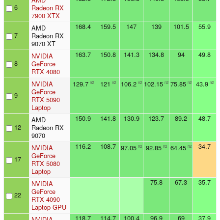
6
Radeon RX
7900 XTX
168.4
159.5
147
139
101.5
55.9
AMD
7
Radeon RX
9070 XT
163.7
150.8
141.3
134.8
94
49.8
NVIDIA
8
GeForce
RTX 4080
NVIDIA
129.7
121
106.2
102.15
75.85
43.9
n2
n2
n2
n2
n2
n2
GeForce
9
RTX 5090
Laptop
150.9
141.8
130.9
123.7
89.2
48.7
AMD
12
Radeon RX
9070
116.2
108.7
34.7
NVIDIA
97.05
92.85
64.45
n2
n2
n2
GeForce
17
RTX 5080
Laptop
75.8
67.3
35.7
NVIDIA
GeForce
22
RTX 4090
Laptop GPU
118.7
114.7
100.4
96.9
69
37.9
NVIDIA