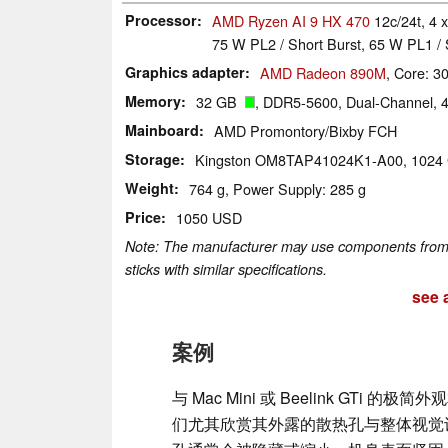
Processor
AMD Ryzen AI 9 HX 470
12c/24t, 4 
75 W PL2 / Short Burst, 65 W PL1 / 
Graphics adapter
AMD Radeon 890M
, Core: 
Memory
32 GB
, DDR5-5600, Dual-Channel, 
Mainboard
AMD Promontory/Bixby FCH
Storage
Kingston OM8TAP41024K1-A00, 102
Weight
764 g, Power Supply: 285 g
Price
1050 USD
Note: The manufacturer may use components from di
sticks with similar specifications.
see a
案例
与 Mac Mini 或 Beelink G
们尤其欣赏其外露的散热孔与整体视觉