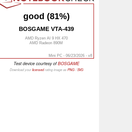
good (81%)
BOSGAME VTA-439
AMD Ryzen AI 9 HX 470
AMD Radeon 890M
Mini PC - 06/23/2026 - v8
Test device courtesy of
BOSGAME
Download your
licensed
rating image as
PNG
/
SVG