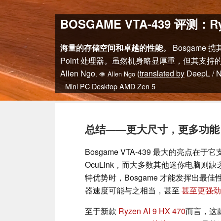
BOSGAME VTA-439 评测：R
海量的存储空间和卓越的性能。
Bosgame
Point 处理器。虽然机身略显厚重，但其支持
Allen Ngo
(
translated by
DeepL / 
,
👁
Allen Ngo
Mini PC
Desktop
AMD
Zen 5
总结——更大尺寸，更多功能
Bosgame VTA-439 最大的亮点
OcuLink，而大多数其他迷你电脑
特优势时，Bosgame 才能发挥出最
器速度可能与之相当，甚至
甚至更强劲
至于新款
Ryzen AI 9 HX 470
而言，这