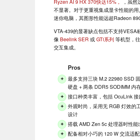
Ryzen AI 9 HX 370快达15%，
，虽然
不显著。对于更重视集成显卡性能的用户来
迷你电脑，其图形性能远超Radeon 89
VTA-439的显著缺点包括不支持VE
像
Beelink SER
或
GTi系列
等机型，往
交互集成。
Pros
最多支持三块 M.2 22980 SSD 
+
硬盘 + 两条 DDR5 SODIMM 内
接口种类丰富，包括 OcuLink 
+
外观时尚，采用无 RGB 灯效的
+
设计
搭载 AMD Zen 5c 处理器时性
+
配备相对小巧的 120 W 交流适
+