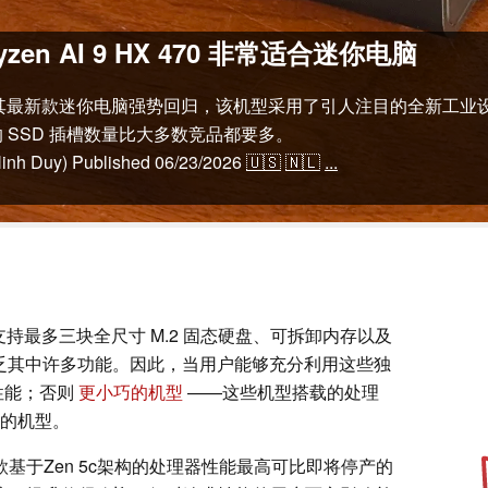
yzen AI 9 HX 470 非常适合迷你电脑
 携其最新款迷你电脑强势回归，该机型采用了引人注目的全新工业设计，并搭
的 SSD 插槽数量比大多数竞品都要多。
Ninh Duy)
Published
06/23/2026
🇺🇸
🇳🇱
...
在于它支持最多三块全尺寸 M.2 固态硬盘、可拆卸内存以及
则缺乏其中许多功能。因此，当用户能够充分利用这些独
佳性能；否则
更小巧的机型
——这些机型搭载的处理
的机型。
款基于Zen 5c架构的处理器性能最高可比即将停产的