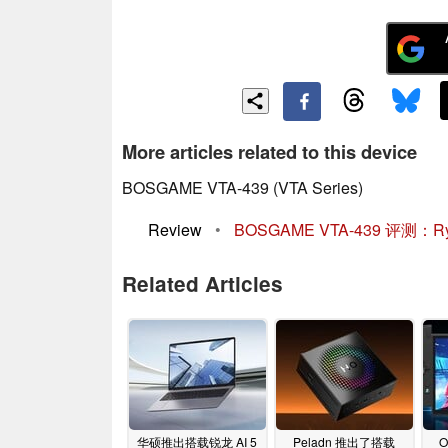
More articles related to this device
BOSGAME VTA-439 (VTA Series)
Review
•
BOSGAME VTA-439 评测：R
Related Articles
华硕推出搭载锐龙 AI 5
Peladn 推出了搭载
O