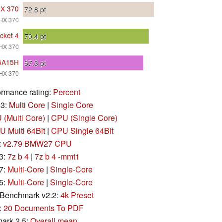
HX 370
72.8
pt
HX 370
cket 4
70.4
pt
HX 370
GA15H
67.3
pt
HX 370
rmance rating:
Percent
23:
Multi Core
|
Single Core
(Multi Core)
|
CPU (Single Core)
 Multi 64Bit
|
CPU Single 64Bit
:
v2.79 BMW27 CPU
3:
7z b 4
|
7z b 4 -mmt1
7:
Multi-Core
|
Single-Core
5:
Multi-Core
|
Single-Core
Benchmark v2.2:
4k Preset
:
20 Documents To PDF
ark 2.5:
Overall mean