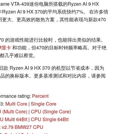
VTA-439迷你电脑所搭载的Ryzen AI 9 HX
en AI 9 HX 370的平均系统快约7%。 在许多情
用更大、更高效的散热方案，其性能表现与新款470
en AI 9 370 的游戏性能进行比较时，也能得出类似的结果。
0M显卡
和功能，但470的目标时钟频率略高。对于绝
势都几乎难以察觉。
yzen AI 9 HX 370 的机型以节省成本，因为
只是去年产品的换标版本。更多基准测试和对比内容，请参阅
rmance rating:
Percent
23:
Multi Core
|
Single Core
(Multi Core)
|
CPU (Single Core)
 Multi 64Bit
|
CPU Single 64Bit
:
v2.79 BMW27 CPU