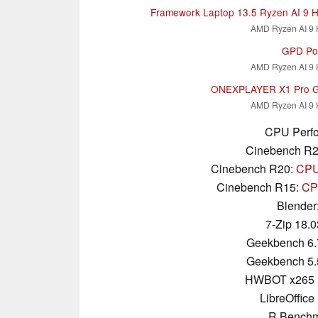
Framework Laptop 13.5 Ryzen AI 9 
AMD Ryzen AI 9 
GPD Po
AMD Ryzen AI 9 
ONEXPLAYER X1 Pro 
AMD Ryzen AI 9 
CPU Perfo
Cinebench R
Cinebench R20:
CPU 
Cinebench R15:
CPU
Blender
7-Zip 18.0
Geekbench 6.
Geekbench 5.
HWBOT x265 
LibreOffice 
R Benchm