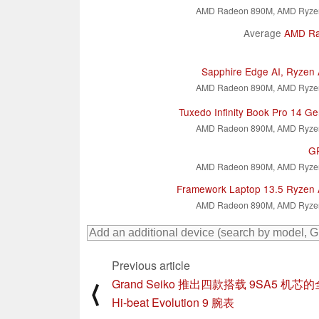
AMD Radeon 890M, AMD Ryzen
Average
AMD Ra
Sapphire Edge AI, Ryzen 
AMD Radeon 890M, AMD Ryzen
Tuxedo Infinity Book Pro 14 
AMD Radeon 890M, AMD Ryzen
GP
AMD Radeon 890M, AMD Ryzen
Framework Laptop 13.5 Ryzen 
AMD Radeon 890M, AMD Ryzen
Previous article
Grand Seiko 推出四款搭载 9SA5 机芯
⟨
Hi-beat Evolution 9 腕表