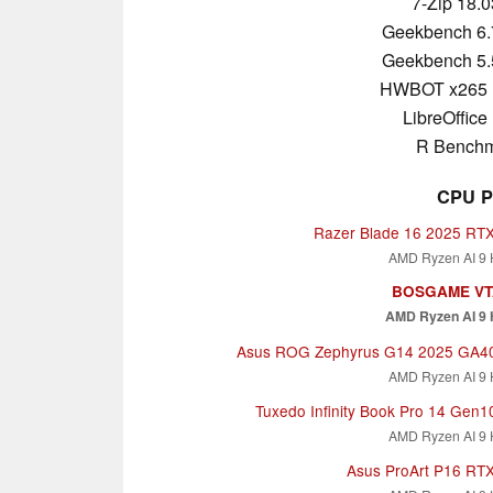
7-Zip 18.0
Geekbench 6.
Geekbench 5.
HWBOT x265 
LibreOffice 
R Benchm
CPU P
Razer Blade 16 2025 RT
AMD Ryzen AI 9 
BOSGAME VT
AMD Ryzen AI 9 
Asus ROG Zephyrus G14 2025 GA
AMD Ryzen AI 9 
Tuxedo Infinity Book Pro 14 Gen
AMD Ryzen AI 9 
Asus ProArt P16 RT