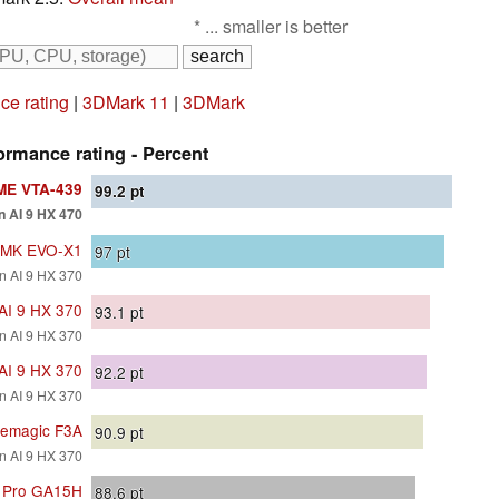
* ... smaller is better
e rating
|
3DMark 11
|
3DMark
rmance rating - Percent
E VTA-439
99.2
pt
 AI 9 HX 470
MK EVO-X1
97
pt
 AI 9 HX 370
AI 9 HX 370
93.1
pt
 AI 9 HX 370
AI 9 HX 370
92.2
pt
 AI 9 HX 370
emagic F3A
90.9
pt
 AI 9 HX 370
 Pro GA15H
88.6
pt