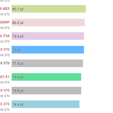
HX 370
16 M25
80.7
pt
HX 370
7606WP
80.2
pt
HX 370
ic F3A
79.4
pt
HX 370
HX 370
79
pt
HX 370
HX 370
77.9
pt
VO-X1
75.9
pt
HX 370
HX 370
75.8
pt
HX 370
HX 370
74.4
pt
HX 370