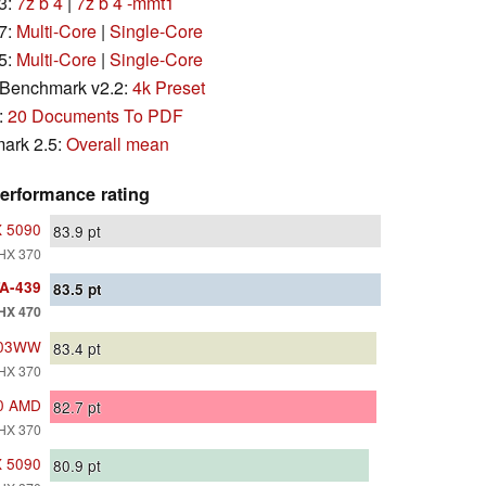
3:
7z b 4
|
7z b 4 -mmt1
7:
Multi-Core
|
Single-Core
5:
Multi-Core
|
Single-Core
Benchmark v2.2:
4k Preset
:
20 Documents To PDF
ark 2.5:
Overall mean
erformance rating
X 5090
83.9
pt
HX 370
A-439
83.5
pt
HX 470
403WW
83.4
pt
HX 370
10 AMD
82.7
pt
HX 370
X 5090
80.9
pt