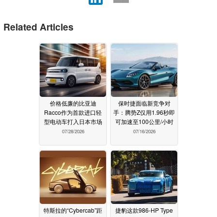
Related Articles
价格低廉的比亚迪
保时捷面临新竞争对
Racco作为首款进口轻
手：腾势Z仅用1.96秒即
型电动车打入日本市场
可加速至100公里/小时
07/28/2026
07/16/2026
特斯拉的“Cybercab”距
捷豹这款986-HP Type