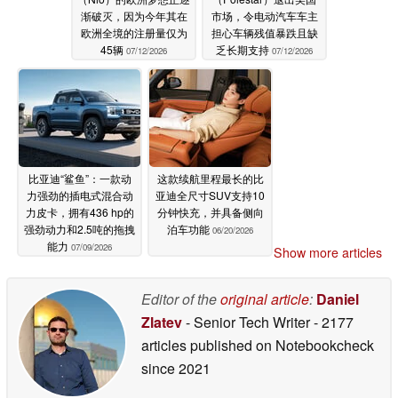
渐破灭，因为今年其在
市场，令电动汽车车主
欧洲全境的注册量仅为
担心车辆残值暴跌且缺
45辆
乏长期支持
07/12/2026
07/12/2026
比亚迪“鲨鱼”：一款动
这款续航里程最长的比
力强劲的插电式混合动
亚迪全尺寸SUV支持10
力皮卡，拥有436 hp的
分钟快充，并具备侧向
强劲动力和2.5吨的拖拽
泊车功能
06/20/2026
能力
07/09/2026
Show more articles
Editor of the
original article
:
Daniel
Zlatev
- Senior Tech Writer
- 2177
articles published on Notebookcheck
since 2021