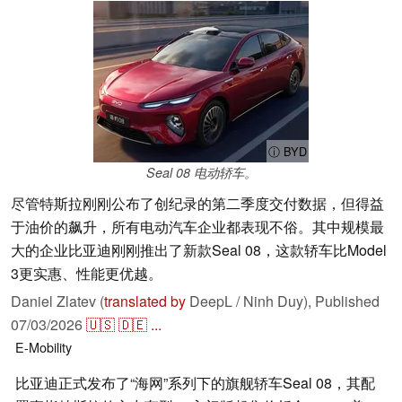
ⓘ BYD
Seal 08 电动轿车。
尽管特斯拉刚刚公布了创纪录的第二季度交付数据，但得益
于油价的飙升，所有电动汽车企业都表现不俗。其中规模最
大的企业比亚迪刚刚推出了新款Seal 08，这款轿车比Model
3更实惠、性能更优越。
Daniel Zlatev (
translated by
DeepL / Ninh Duy),
Published
07/03/2026
🇺🇸
🇩🇪
...
E-Mobility
比亚迪正式发布了“海网”系列下的旗舰轿车Seal 08，其配