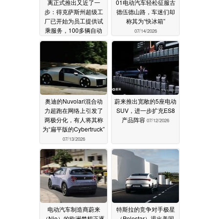
离正式推出又近了一
01电动汽车轻松征服古
步：得克萨斯州超级工
德伍德山路，车迷们却
厂已开始为员工提供试
称其为“快冰箱”
乘服务，100多辆自动
07/14/2026
驾驶出租车已准备就绪
07/14/2026
奥迪的Nuvolari混合动
蔚来推出宽敞的5座电动
力超跑在网络上引发了
SUV，进一步扩充ES8
两极分化，有人将其称
产品阵容
07/12/2026
为“扁平版的Cybertruck”
07/13/2026
电动汽车制造商蔚来
特斯拉的竞争对手极星
（Nio）的欧洲梦想正逐
（Polestar）退出美国