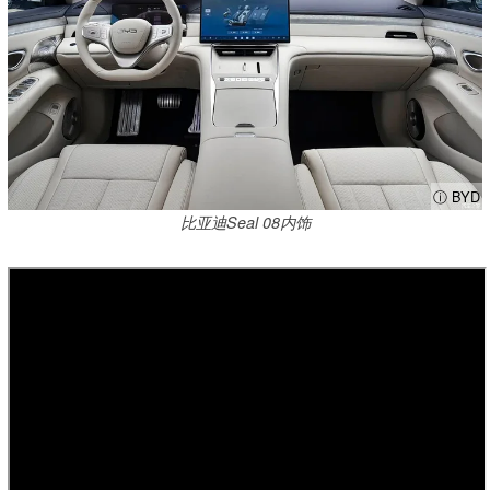
ⓘ BYD
比亚迪Seal 08内饰