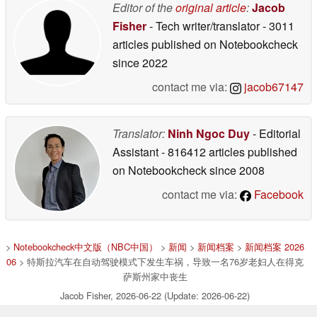
Editor of the
original article
:
Jacob
Fisher
- Tech writer/translator
- 3011
articles published on Notebookcheck
since 2022
contact me via:
jacob67147
Translator:
Ninh Ngoc Duy
- Editorial
Assistant
- 816412 articles published
on Notebookcheck
since 2008
contact me via:
Facebook
>
Notebookcheck中文版（NBC中国）
>
新闻
>
新闻档案
>
新闻档案 2026
06
> 特斯拉汽车在自动驾驶模式下发生车祸，导致一名76岁老妇人在得克
萨斯州家中丧生
Jacob Fisher, 2026-06-22 (Update: 2026-06-22)