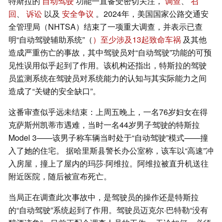
特斯拉的
自动驾驶
功能一直备受密切关注，
调查
、
召
回
、
诉讼
以及
安全争议
。2024年，美国国家公路交通安
全管理局（NHTSA）结束了一项重大调查，并表示已查
明“自动驾驶辅助系统”（
）至少涉及13起致命车祸
及其他
造成严重伤亡的事故，其中驾驶员对“自动驾驶”功能的可预
见性误用似乎起到了作用。该机构还指出，特斯拉的驾驶
员监测系统在驾驶员对系统能力的认知与其实际能力之间
造成了“关键的安全缺口”。
这番审查似乎远未结束：上周五晚上，一名76岁妇女在得
克萨斯州凯蒂市遇难，当时一名44岁男子驾驶的特斯拉
Model 3——该男子称车辆当时处于“自动驾驶”模式——撞
入了她的住宅。 据哈里斯县警长办公室称，该车以“高速”冲
入房屋，撞上了屋内的玛莎·阿维拉。阿维拉被直升机送往
附近医院，随后被宣布死亡。
当局正在调查此次事故中，是驾驶员的操作还是特斯拉
的“自动驾驶”系统起到了作用。驾驶员迈克尔·巴特勒“没有