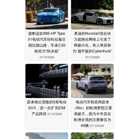
07/14/2026
捷豹这款986-HP Type
奥迪的Nuvolari混合动
01电动汽车轻松征服古
力超跑在网络上引发了
德伍德山路，车迷们却
两极分化，有人将其称
称其为“快冰箱”
为“扁平版的Cybertruck”
07/14/2026
07/13/2026
蔚来推出宽敞的5座电动
电动汽车制造商蔚来
SUV，进一步扩充ES8
（Nio）的欧洲梦想正逐
产品阵容
渐破灭，因为今年其在
07/12/2026
欧洲全境的注册量仅为
45辆
07/12/2026