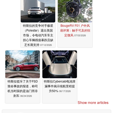
特斯拉的竞争对手极星
BougeRV F01 户外风
（Polestar）退出美国
扇评测：触手可及的恒
市场，令电动汽车车主
定微风
07/03/2026
担心车辆残值暴跌且缺
乏长期支持
07/12/2026
特斯拉驳斥了关于FSD
特斯拉Cybercab电池泄
致命事故的报道，称司
漏事件揭示续航里程提
机当时踩的是油门而非
升50%
06/17/2026
刹车
06/24/2026
Show more articles