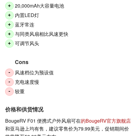
20,000mAh大容量电池
+
内置LED灯
+
蓝牙常连
+
与同类风扇相比风速更快
+
可调节风头
+
Cons
风速档位为预设值
-
充电速度慢
-
较重
-
价格和供货情况
BougeRV F01 便携式户外风扇可在
的BougeRV官方旗舰店
和亚马逊上均有售，建议零售价为79.99美元，促销期间价