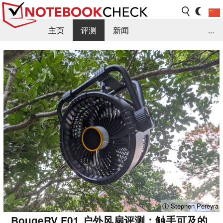
主页
评测
新闻
...
FAQ / 小提示/ 技术参数
资料库
ⓘ Stephen Pereyra
BougeRV F01 户外风扇评测：触手可及的