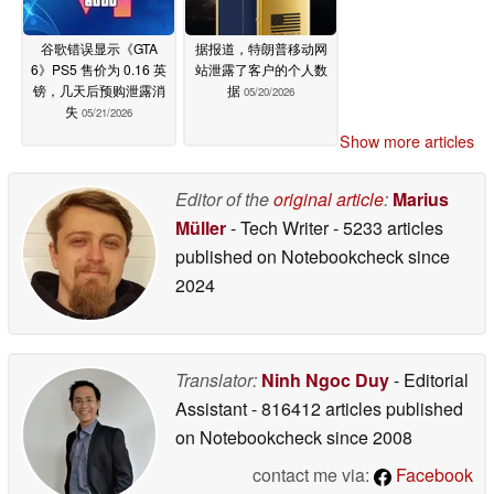
谷歌错误显示《GTA
据报道，特朗普移动网
6》PS5 售价为 0.16 英
站泄露了客户的个人数
镑，几天后预购泄露消
据
05/20/2026
失
05/21/2026
Show more articles
Editor of the
original article
:
Marius
Müller
- Tech Writer
- 5233 articles
published on Notebookcheck
since
2024
Translator:
Ninh Ngoc Duy
- Editorial
Assistant
- 816412 articles published
on Notebookcheck
since 2008
contact me via:
Facebook