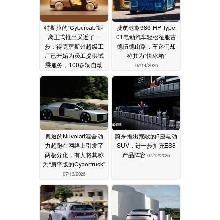
特斯拉的“Cybercab”距
捷豹这款986-HP Type
离正式推出又近了一
01电动汽车轻松征服古
步：得克萨斯州超级工
德伍德山路，车迷们却
厂已开始为员工提供试
称其为“快冰箱”
乘服务，100多辆自动
07/14/2026
驾驶出租车已准备就绪
07/14/2026
奥迪的Nuvolari混合动
蔚来推出宽敞的5座电动
力超跑在网络上引发了
SUV，进一步扩充ES8
两极分化，有人将其称
产品阵容
07/12/2026
为“扁平版的Cybertruck”
07/13/2026