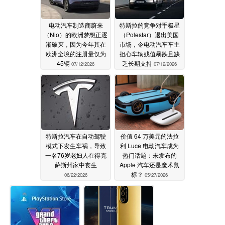
电动汽车制造商蔚来
特斯拉的竞争对手极星
（Nio）的欧洲梦想正逐
（Polestar）退出美国
渐破灭，因为今年其在
市场，令电动汽车车主
欧洲全境的注册量仅为
担心车辆残值暴跌且缺
45辆
乏长期支持
07/12/2026
07/12/2026
特斯拉汽车在自动驾驶
价值 64 万美元的法拉
模式下发生车祸，导致
利 Luce 电动汽车成为
一名76岁老妇人在得克
热门话题：未发布的
萨斯州家中丧生
Apple 汽车还是魔术鼠
标？
06/22/2026
05/27/2026