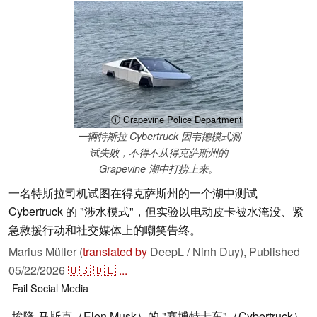
ⓘ Grapevine Police Department
一辆特斯拉 Cybertruck 因韦德模式测
试失败，不得不从得克萨斯州的
Grapevine 湖中打捞上来。
一名特斯拉司机试图在得克萨斯州的一个湖中测试
Cybertruck 的 "涉水模式"，但实验以电动皮卡被水淹没、紧
急救援行动和社交媒体上的嘲笑告终。
Marius Müller (
translated by
DeepL / Ninh Duy),
Published
05/22/2026
🇺🇸
🇩🇪
...
Fail
Social Media
埃隆-马斯克（Elon Musk）的 "赛博特卡车"（Cybertruck）