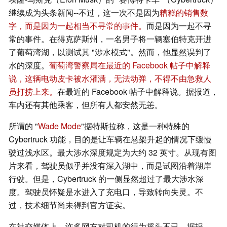
继续成为头条新闻--不过，这一次不是因为
糟糕的销售数
字，而是因为一起相当不寻常的事件。
而是因为一起不寻
常的事件。在得克萨斯州，一名男子将一辆塞伯特克开进
了葡萄湾湖，以测试其 "涉水模式"。然而，他显然误判了
水的深度。
葡萄湾警察局在最近的 Facebook 帖子中解释
说，这辆电动皮卡被水灌满，无法动弹，不得不由急救人
员打捞上来。
在最近的 Facebook 帖子中解释说。据报道，
车内还有其他乘客，但所有人都安然无恙。
所谓的 "
Wade Mode
"据特斯拉称，这是一种特殊的
Cybertruck 功能，目的是让车辆在悬架升起的情况下缓慢
驶过浅水区。最大涉水深度规定为大约 32 英寸。从现有图
片来看，驾驶员似乎并没有深入湖中，而是试图沿着湖岸
行驶。但是，Cybertruck 的一侧显然超过了最大涉水深
度。驾驶员怀疑是水进入了充电口，导致转向失灵。不
过，技术细节尚未得到官方证实。
在社交媒体上，许多网友对司机的行为摇头不已。据报