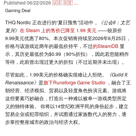
Published
06/22/2026
🇺🇸
🇩🇪
...
Gaming
Deal
THQ Nordic 正在进行的“夏日预售”活动中，
《公会II：文艺
复兴
》
在 Steam 上的售价已降至 1.99 美元
——较原价
9.99美元优惠了80%。本次促销将持续至2026年6月25日，
价格与该游戏近两年的最低价持平，不过
的SteamDB
显
示，其历史最低价为$0.99（90%折扣），因此若您能稍作
等待，此前曾出现过更大的折扣（不过近期并未出现）。
尽管如此，1.99美元的价格确实很难让人拒绝。
《Guild II:
Renaissance》
是
旗下Runeforge Game Studio
，融合了王
朝经营、经济模拟、贸易以及轻度角色扮演元素。游戏将
这些要素巧妙融合，打造出一种难以被单一游戏类型所定
义的独特体验。 你将以14世纪欧洲平民的身份起步，建立
贸易企业或犯罪组织，并试图通过家族数代人的努力，逐
步掌控整座城市的政治与经济大权。