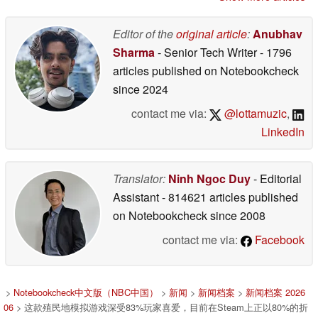
Editor of the
original article
:
Anubhav
Sharma
- Senior Tech Writer
- 1796
articles published on Notebookcheck
since 2024
contact me via:
@lottamuzic
,
LinkedIn
Translator:
Ninh Ngoc Duy
- Editorial
Assistant
- 814621 articles published
on Notebookcheck
since 2008
contact me via:
Facebook
>
Notebookcheck中文版（NBC中国）
>
新闻
>
新闻档案
>
新闻档案 2026
06
> 这款殖民地模拟游戏深受83%玩家喜爱，目前在Steam上正以80%的折