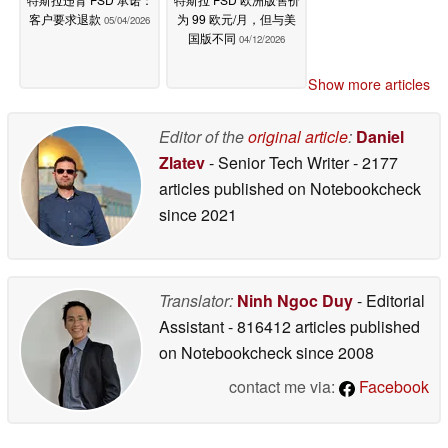
客户要求退款
为 99 欧元/月，但与美
05/04/2026
国版不同
04/12/2026
Show more articles
Editor of the
original article
:
Daniel
Zlatev
- Senior Tech Writer
- 2177
articles published on Notebookcheck
since 2021
Translator:
Ninh Ngoc Duy
- Editorial
Assistant
- 816412 articles published
on Notebookcheck
since 2008
contact me via:
Facebook