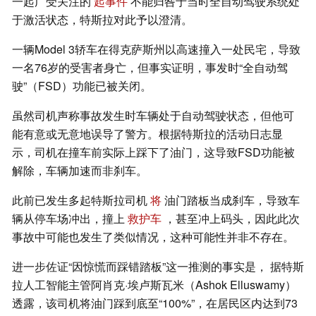
一起广受关注的
起事件
不能归咎于当时全自动驾驶系统处
于激活状态，特斯拉对此予以澄清。
一辆Model 3轿车在得克萨斯州以高速撞入一处民宅，导致
一名76岁的受害者身亡，但事实证明，事发时“全自动驾
驶”（FSD）功能已被关闭。
虽然司机声称事故发生时车辆处于自动驾驶状态，但他可
能有意或无意地误导了警方。根据特斯拉的活动日志显
示，司机在撞车前实际上踩下了油门，这导致FSD功能被
解除，车辆加速而非刹车。
此前已发生多起特斯拉司机
将
油门踏板当成刹车，导致车
辆从停车场冲出，撞上
救护车
，甚至冲上码头，因此此次
事故中可能也发生了类似情况，这种可能性并非不存在。
进一步佐证“因惊慌而踩错踏板”这一推测的事实是， 据特斯
拉人工智能主管阿肖克·埃卢斯瓦米（Ashok Elluswamy）
透露，该司机将油门踩到底至“100%”，在居民区内达到73