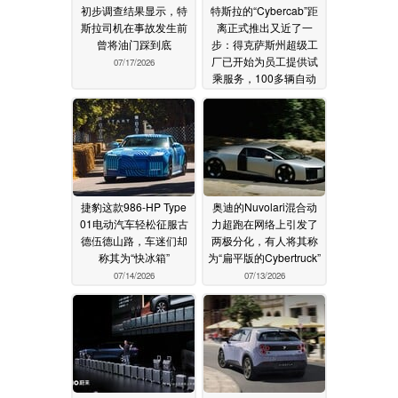
初步调查结果显示，特
特斯拉的“Cybercab”距
斯拉司机在事故发生前
离正式推出又近了一
曾将油门踩到底
步：得克萨斯州超级工
厂已开始为员工提供试
07/17/2026
乘服务，100多辆自动
驾驶出租车已准备就绪
07/14/2026
捷豹这款986-HP Type
奥迪的Nuvolari混合动
01电动汽车轻松征服古
力超跑在网络上引发了
德伍德山路，车迷们却
两极分化，有人将其称
称其为“快冰箱”
为“扁平版的Cybertruck”
07/14/2026
07/13/2026