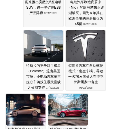
蔚来推出宽敞的5座电动
电动汽车制造商蔚来
SUV，进一步扩充ES8
（Nio）的欧洲梦想正逐
产品阵容
渐破灭，因为今年其在
07/12/2026
欧洲全境的注册量仅为
45辆
07/12/2026
特斯拉的竞争对手极星
特斯拉汽车在自动驾驶
（Polestar）退出美国
模式下发生车祸，导致
市场，令电动汽车车主
一名76岁老妇人在得克
担心车辆残值暴跌且缺
萨斯州家中丧生
乏长期支持
07/12/2026
06/22/2026
特斯拉违背 FSD 承诺：
特斯拉 FSD 欧洲版售价