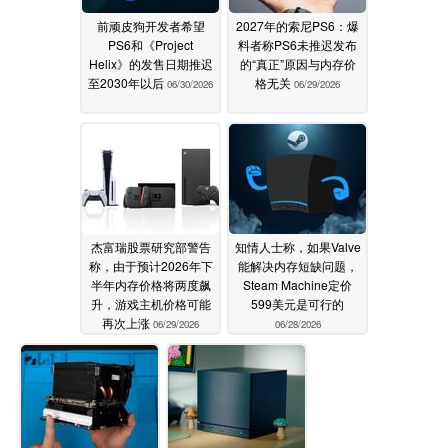
前顽皮狗开发者希望
2027年的索尼PS6：爆
PS6和《Project
料者称PS6未推迟发布
Helix》的发售日期推迟
的“真正”原因与内存价
至2030年以后
格无关
06/30/2026
06/29/2026
杰富瑞股票研究部警告
知情人士称，如果Valve
称，由于预计2026年下
能解决内存短缺问题，
半年内存价格将两度飙
Steam Machine定价
升，游戏主机价格可能
599美元是可行的
再次上涨
06/29/2026
06/28/2026