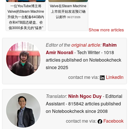
一位YouTube博主将
Valve在Steam Machine
Valve的Steam Machine
上市前开始发送预订确
升级为一台配备64GB内
认邮件
06/27/2026
存和4TB固态硬盘、价
值3000多美元的“猛兽”
Show more articles
06/27/2026
Editor of the
original article
:
Rahim
Amir Noorali
- Tech Writer
- 1018
articles published on Notebookcheck
since 2025
contact me via:
LinkedIn
Translator:
Ninh Ngoc Duy
- Editorial
Assistant
- 815842 articles published
on Notebookcheck
since 2008
contact me via:
Facebook