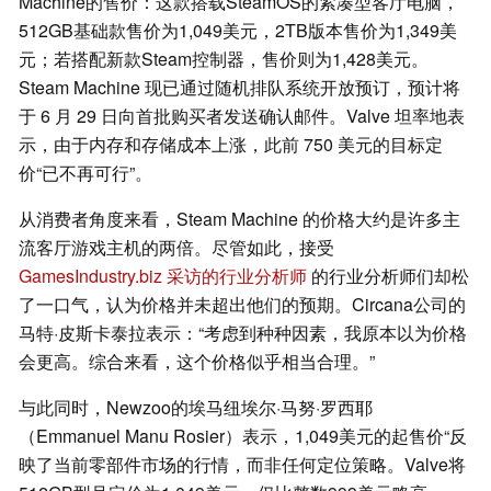
Machine的售价：这款搭载SteamOS的紧凑型客厅电脑，
512GB基础款售价为1,049美元，2TB版本售价为1,349美
元；若搭配新款Steam控制器，售价则为1,428美元。
Steam Machine 现已通过随机排队系统开放预订，预计将
于 6 月 29 日向首批购买者发送确认邮件。Valve 坦率地表
示，由于内存和存储成本上涨，此前 750 美元的目标定
价“已不再可行”。
从消费者角度来看，Steam Machine 的价格大约是许多主
流客厅游戏主机的两倍。尽管如此，接受
GamesIndustry.biz 采访的行业分析师
的行业分析师们却松
了一口气，认为价格并未超出他们的预期。Circana公司的
马特·皮斯卡泰拉表示：“考虑到种种因素，我原本以为价格
会更高。综合来看，这个价格似乎相当合理。”
与此同时，Newzoo的埃马纽埃尔·马努·罗西耶
（Emmanuel Manu Rosier）表示，1,049美元的起售价“反
映了当前零部件市场的行情，而非任何定位策略。Valve将