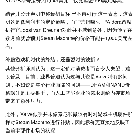
512GB型号定价为1,049美元，仅比整数999美元略高。
结合其公开声明中称最初目标‘已不再可行’这一表态，这表
明这是低利润率的定价策略，而非营销噱头。”Aldora首席
执行官Joost van Dreunen对此并不感到意外，因为他早在
数月前就曾预测Steam Machine的价格可能在1,000美元左
右。
补贴游戏机时代的终结，还是暂时的波折？
其他分析师则认为，这一定价对消费者而言令人失望，难
以普及。目前，业界普遍认为这与其说是Valve特有的问
题，不如说是整个行业面临的问题——DRAM和NAND价
格飙升是主要推手，而人工智能企业的需求则给内存市场
带来了额外压力。
此外，Valve似乎并未像索尼和微软有时对游戏主机硬件那
样对Steam Machine进行补贴，因此标价更直接地反映了
当前零部件市场的状况。