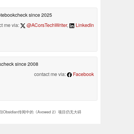
Notebookcheck
since 2025
ct me via:
@ACorsTechWriter
,
LinkedIn
okcheck
since 2008
contact me via:
Facebook
，但Obsidian传闻中的《Avowed 2》项目仍无大碍