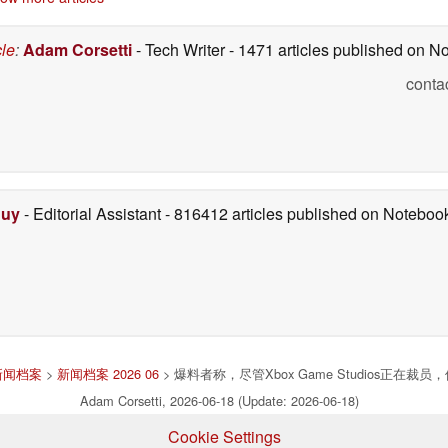
cle
:
Adam Corsetti
- Tech Writer
- 1471 articles published on 
conta
Duy
- Editorial Assistant
- 816412 articles published on Notebo
新闻档案
>
新闻档案 2026 06
> 爆料者称，尽管Xbox Game Studios正在裁员
Adam Corsetti, 2026-06-18 (Update: 2026-06-18)
Cookie Settings