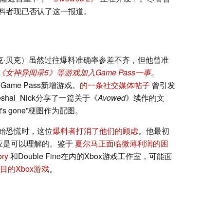
料者现已否认了这一报道。
a网站的尼克·贝克）虽然过往爆料准确率参差不齐，但他曾准
《女神异闻录5》等游戏加入Game Pass一事。
Game Pass新增游戏。
的一条社交媒体帖子
曾引发
hal_Nick分享了一篇关于《
Avowed
》续作的文
 It's gone”梗图作为配图。
始恐慌时，这位
爆料者打消了他们的顾虑
。他最初
反应是可以理解的。鉴于
夏尔马正面临微薄利润的困
ory
和Double Fine在内的Xbox游戏工作室，可能面
目的Xbox游戏
。