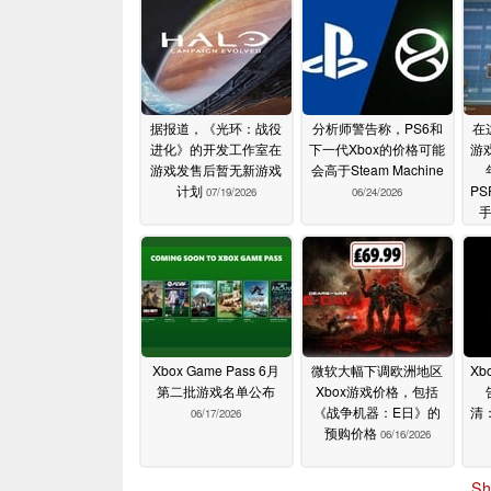
据报道，《光环：战役
分析师警告称，PS6和
在
进化》的开发工作室在
下一代Xbox的价格可能
游
游戏发售后暂无新游戏
会高于Steam Machine
计划
P
07/19/2026
06/24/2026
Xbox Game Pass 6月
微软大幅下调欧洲地区
X
第二批游戏名单公布
Xbox游戏价格，包括
《战争机器：E日》的
清
06/17/2026
预购价格
06/16/2026
Sh