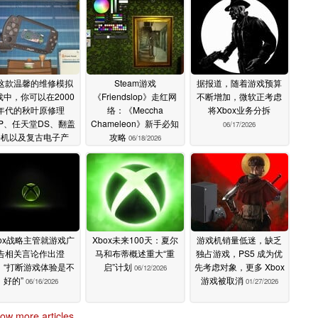
这款温馨的维修模拟
Steam游戏
据报道，随着游戏预算
戏中，你可以在2000
《Friendslop》走红网
不断增加，微软正考虑
年代的秋叶原修理
络：《Meccha
将Xbox业务分拆
SP、任天堂DS、翻盖
Chameleon》新手必知
06/17/2026
手机以及复古电子产
攻略
06/18/2026
品。
06/20/2026
box战略主管就游戏广
Xbox未来100天：夏尔
游戏机销量低迷，缺乏
告相关言论作出澄
马和布蒂概述重大“重
独占游戏，PS5 成为优
：“打断游戏体验是不
启”计划
先考虑对象，更多 Xbox
06/12/2026
好的”
游戏被取消
06/16/2026
01/27/2026
ow more articles