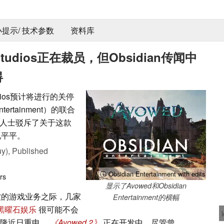
 小提示/ 技术参数
资料库
tudios正在裁员，但Obsidian传闻中
碍
udios预计将进行的关停
ertainment）的联合
人士驳斥了关于这款
现平平。
y),
Published
ⓘ Obsidian Entertainment with edits
rs
显示了Avowed和Obsidian
软的游戏业务之际，几家
Entertainment的横幅
黑曜石娱乐
很可能不会
维隆近日重申，
《Avowed 2》
正在开发中。尽管曾