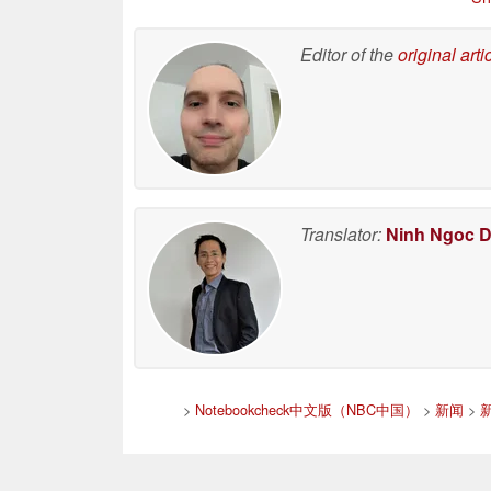
Editor of the
original arti
Translator:
Ninh Ngoc 
>
Notebookcheck中文版（NBC中国）
>
新闻
>