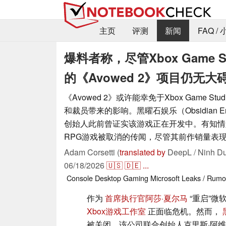
主页
评测
新闻
FAQ /
爆料者称，尽管Xbox Game S
的《Avowed 2》项目仍无大
《Avowed 2》或许能幸免于Xbox Game St
和裁员带来的影响。黑曜石娱乐（Obsidian Ent
创始人此前曾证实该游戏正在开发中。有知情
RPG游戏被取消的传闻，尽管其前作销量表
Adam Corsetti (
translated by
DeepL / Ninh Du
06/18/2026
🇺🇸
🇩🇪
...
Console
Desktop
Gaming
Microsoft
Leaks / Rumo
作为
首席执行官阿莎·夏尔马
“重启”微
Xbox游戏工作室
正面临危机。然而，
被关闭。该公司联合创始人克里斯·阿