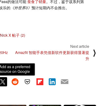
Pass的做法可能
蚕食了销量
。不过，鉴于该系列第
娱乐的
《外世界3》
预计短期内不会推出。
Nick X 帖子 (2)
Next article
⟩
0Hz
Amazfit 智能手表凭借新软件更新获得显著提
升
Add as a preferred
source on Google