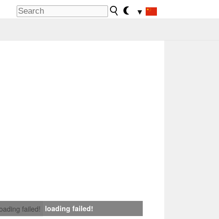
▼
loading failed!
loading failed!