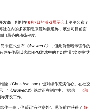
开发商，刚刚在
6月7日的游戏展示会
上刚刚公布了
博社在内的多家消息来源均报道称，该公司目前面
部门局势的动荡程度。
ent）尚未正式公布
《Avowed 2》
，但此前曾暗示该作的
将有更多作品以这款RPG游戏中的奇幻世界“埃奥拉”为
（Chris Avellone）也对续作充满信心。在社交
示：“《
Avowed 2
》绝对正在制作中。”据信，
《辐
领导开发工作。
出续作一事，他感到“有些意外”。尽管前作获得了
好