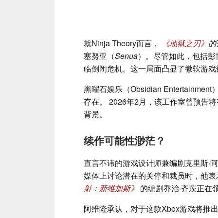
就Ninja Theory而言，
《地狱之刃》
的
塞努亚（
Senua
）。尽管如此，包括彭
临倒闭危机。这一局面凸显了微软游戏
黑曜石娱乐（Obsidian Entertainm
存在。 2026年2月，该工作室曾预告
背景。
续作可能性渺茫？
直言不讳的游戏设计师兼编剧克里斯·阿维隆
媒体上讨论潜在的关停和裁员时，他表
射：新维加斯》
的编剧乔治·齐茨正在
阿维隆承认，对于这款Xbox游戏将推