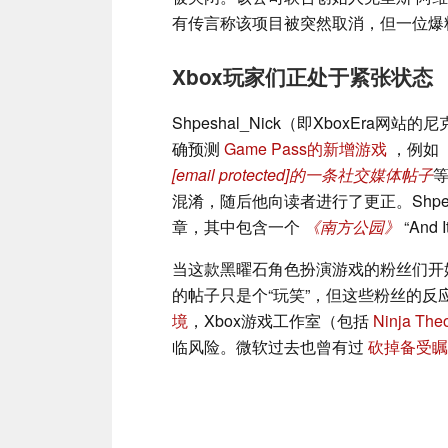
有传言称该项目被突然取消，但一位爆
Xbox玩家们正处于紧张状态
Shpeshal_Nick（即XboxEr
确预测
Game Pass的新增游戏
，例如
[email protected]
的一条社交媒体帖子
等
混淆，随后他向读者进行了更正。Shpes
章，其中包含一个
《南方公园》
“And
当这款黑曜石角色扮演游戏的粉丝们开
的帖子只是个“玩笑”，但这些粉丝的
境
，Xbox游戏工作室（包括
Ninja The
临风险。微软过去也曾有过
砍掉备受瞩