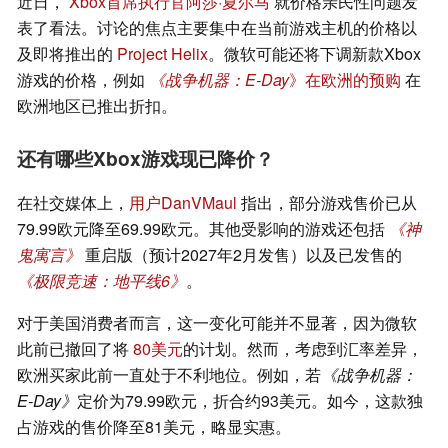
近日，
Xbox首席执行官阿莎·夏尔马
就价格亲民性问题发
表了看法。讨论的焦点主要集中在当前游戏主机的价格以
及即将推出的
Project Helix
。微软可能还将下调新款Xbox
游戏的价格，例如
《战争机器：E-Day
》在欧洲的预购
在
欧洲地区已推出折扣。
还有哪些Xbox游戏现已降价？
在社交媒体上，
用户DanVMaul
指出，部分游戏售价已从
79.99欧元降至69.99欧元。其他受影响的游戏还包括
《神
鬼寓言》
重启版（预计2027年2月发售）以及已发售的
《极限竞速：地平线6》
。
对于美国消费者而言，这一变化可能并不显著，因为微软
此前已撤回了将
80美元
的计划。然而，考虑到汇率差异，
欧洲买家此前一直处于不利地位。例如，若
《战争机器：
E-Day》
定价为79.99欧元，折合约93美元。如今，这款独
占游戏的售价降至81美元，略显实惠。