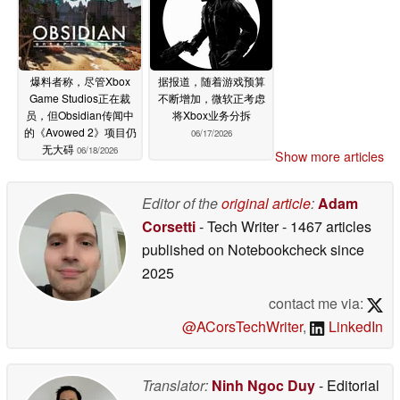
爆料者称，尽管Xbox
据报道，随着游戏预算
Game Studios正在裁
不断增加，微软正考虑
员，但Obsidian传闻中
将Xbox业务分拆
的《Avowed 2》项目仍
06/17/2026
无大碍
06/18/2026
Show more articles
Editor of the
original article
:
Adam
Corsetti
- Tech Writer
- 1467 articles
published on Notebookcheck
since
2025
contact me via:
@ACorsTechWriter
,
LinkedIn
Translator:
Ninh Ngoc Duy
- Editorial