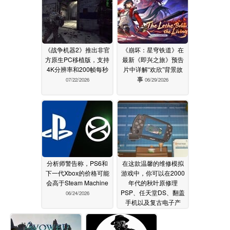
《战争机器2》推出非官
《崩坏：星穹铁道》在
方原生PC移植版，支持
最新《即兴之旅》预告
4K分辨率和200帧每秒
片中详解“欢欣”背景故
事
07/22/2026
06/29/2026
分析师警告称，PS6和
在这款温馨的维修模拟
下一代Xbox的价格可能
游戏中，你可以在2000
会高于Steam Machine
年代的秋叶原修理
PSP、任天堂DS、翻盖
06/24/2026
手机以及复古电子产
品。
06/20/2026