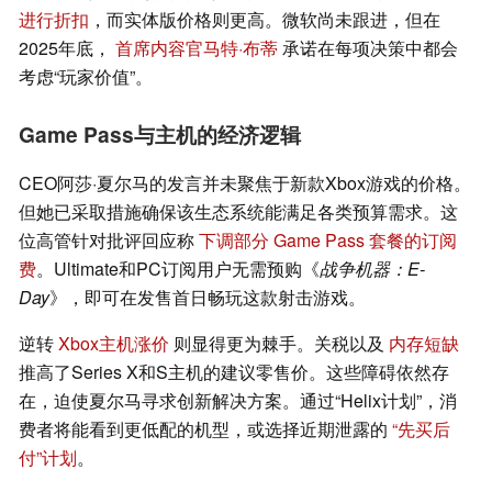
进行折扣
，而实体版价格则更高。微软尚未跟进，但在
2025年底，
首席内容官马特·布蒂
承诺在每项决策中都会
考虑“玩家价值”。
Game Pass与主机的经济逻辑
CEO阿莎·夏尔马的发言并未聚焦于新款Xbox游戏的价格。
但她已采取措施确保该生态系统能满足各类预算需求。这
位高管针对批评回应称
下调部分 Game Pass 套餐的订阅
费
。Ultimate和PC订阅用户无需预购《
战争机器：E-
Day
》，即可在发售首日畅玩这款射击游戏。
逆转
Xbox主机涨价
则显得更为棘手。关税以及
内存短缺
推高了Series X和S主机的建议零售价。这些障碍依然存
在，迫使夏尔马寻求创新解决方案。通过“Helix计划”，消
费者将能看到更低配的机型，或选择近期泄露的
“先买后
付”计划
。