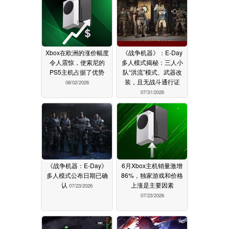
Xbox在欧洲的涨价幅度
《战争机器》：E-Day
令人震惊，使索尼的
多人模式揭秘：三人小
PS5主机占据了优势
队“洪流”模式、武器改
装，且无战斗通行证
08/02/2026
07/31/2026
《战争机器：E-Day》
6月Xbox主机销量激增
多人模式公布日期已确
86%，独家游戏和价格
认
上涨是主要因素
07/23/2026
07/23/2026