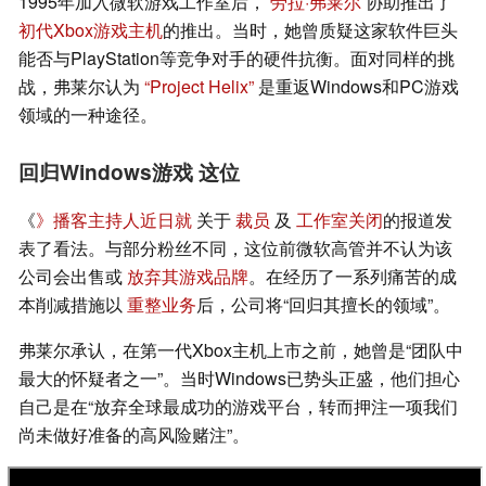
1995年加入微软游戏工作室后，
劳拉·弗莱尔
协助推出了
初代Xbox游戏主机
的推出。当时，她曾质疑这家软件巨头
能否与PlayStation等竞争对手的硬件抗衡。面对同样的挑
战，弗莱尔认为
“Project Helix”
是重返Windows和PC游戏
领域的一种途径。
回归Windows游戏 这位
《
》播客主持人近日就
关于
裁员
及
工作室关闭
的报道发
表了看法。与部分粉丝不同，这位前微软高管并不认为该
公司会出售或
放弃其游戏品牌
。在经历了一系列痛苦的成
本削减措施以
重整业务
后，公司将“回归其擅长的领域”。
弗莱尔承认，在第一代Xbox主机上市之前，她曾是“团队中
最大的怀疑者之一”。当时Windows已势头正盛，他们担心
自己是在“放弃全球最成功的游戏平台，转而押注一项我们
尚未做好准备的高风险赌注”。