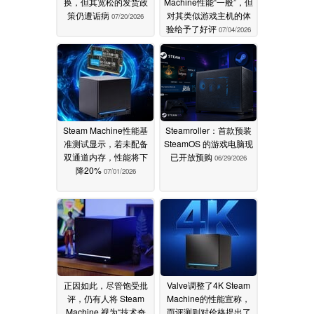
换，但其宽松的发货政
Machine性能“一般”，但
策仍遭诟病
对其类似游戏主机的体
07/20/2026
验给予了好评
07/04/2026
Steam Machine性能基
Steamroller：首款预装
准测试显示，若未配备
SteamOS 的游戏电脑现
双通道内存，性能将下
已开放预购
06/29/2026
降20%
07/01/2026
正因如此，尽管饱受批
Valve调整了4K Steam
评，仍有人将 Steam
Machine的性能宣称，
Machine 视为“技术奇
而评测则对价格提出了