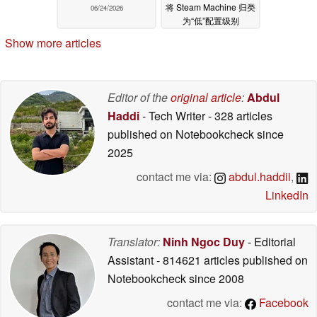
将 Steam Machine 归类
06/24/2026
为“低”配置级别
06/24/2026
Show more articles
Editor of the
original article
:
Abdul
Haddi
- Tech Writer
- 328 articles
published on Notebookcheck
since
2025
contact me via:
abdul.haddii
,
LinkedIn
Translator:
Ninh Ngoc Duy
- Editorial
Assistant
- 814621 articles published on
Notebookcheck
since 2008
contact me via:
Facebook