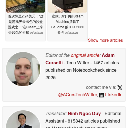
首次降至2.24美元：“这
这款3D打印的Steam
是游戏界最出色的沙盒
Machine搭载了
游戏之一”在Steam上享
GeForce 的RTX 5060
受95%的折扣
显卡
06/26/2026
06/26/2026
Show more articles
Editor of the
original article
:
Adam
Corsetti
- Tech Writer
- 1467 articles
published on Notebookcheck
since
2025
contact me via:
@ACorsTechWriter
,
LinkedIn
Translator:
Ninh Ngoc Duy
- Editorial
Assistant
- 815842 articles published