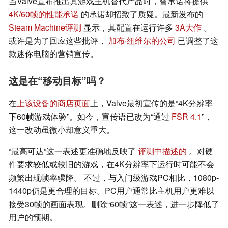
当Valve宣布推出其游戏主机替代产品时，曾承诺将提供
4K/60帧的性能承诺
的承诺却招致了质疑。最新发布的
Steam Machine评测
显示，其配置在运行许多
3A大作
。
或许是为了回应这些批评，
加布·纽维尔的公司
已调整了这
款迷你电脑的营销宣传。
这是在“移动目标”吗？
在
上该设备的商店页面
上，Valve最初宣传的是“4K分辨率
下60帧游戏体验”。如今，宣传语已改为“通过
FSR 4.1
”，
这一改动虽微小却意义重大。
“最高可达”这一表述更准确地反映了
评测中描述的
。对硬
件要求较低或较旧的游戏，在4K分辨率下运行时可能不会
频繁出现帧率骤降。 不过，与入门级游戏PC相比，1080p-
1440p仍是更合理的目标。PC用户通常比主机用户更难以
接受30帧的画面表现。删除“60帧”这一表述，进一步降低了
用户的预期。