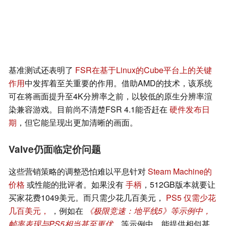
基准测试还表明了
FSR在基于Linux的Cube平台上的关键
作用
中发挥着至关重要的作用。借助AMD的技术，该系统
可在将画面提升至4K分辨率之前，以较低的原生分辨率渲
染兼容游戏。目前尚不清楚FSR 4.1能否赶在
硬件发布日
期
，但它能呈现出更加清晰的画面。
Valve仍面临定价问题
这些营销策略的调整恐怕难以平息针对
Steam Machine的
价格
或性能的批评者。如果没有
手柄
，512GB版本就要让
买家花费1049美元。而只需少花几百美元，
PS5 仅需少花
几百美元，
，例如在
《极限竞速：地平线5》等示例中，
帧率表现与PS5相当甚至更优。
等示例中，能提供相似甚