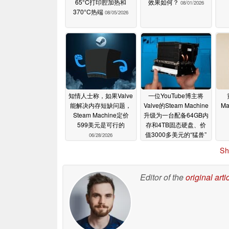
65°C打印腔加热和
效果如何？
08/01/2026
370°C热端
08/05/2026
知情人士称，如果Valve
一位YouTube博主将
能解决内存短缺问题，
Valve的Steam Machine
M
Steam Machine定价
升级为一台配备64GB内
599美元是可行的
存和4TB固态硬盘、价
值3000多美元的“猛兽”
06/28/2026
06/27/2026
Sh
Editor of the
original arti