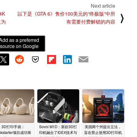
Next article
4K
以下是《GTA 6》售价100美元的“终极版”中所
⟩
仅为
有需要付费解锁的内容
Add as a preferred
source on Google
3D打印手袋：
Sovol M1D：新款3D打
美国两个州提出立法，
ckstarter项目成功筹
印机融合了IDEX技术与
旨在禁止使用3D打印机