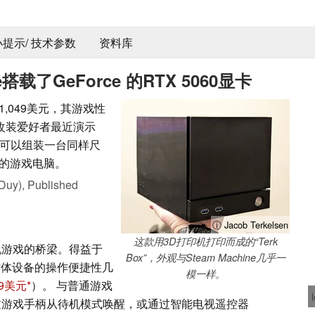
 小提示/ 技术参数
资料库
e搭载了GeForce 的RTX 5060显卡
达1,049美元，其游戏性
。一位改装爱好者最近演示
0，你可以组装一台同样尺
实惠的游戏电脑。
Duy),
Published
ⓘ Jacob Terkelsen
这款用3D打印机打印而成的“Terk
和主机游戏的桥梁。得益于
Box”，外观与Steam Machine几乎一
款立方体设备的操作便捷性几
模一样。
9美元
）。 与普通游戏
可以通过游戏手柄从待机模式唤醒，或通过智能电视遥控器