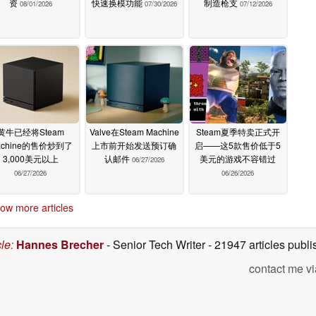
资
快速换模功能
制造枪支
08/01/2026
07/30/2026
07/12/2026
黄牛已经将Steam
Valve在Steam Machine
Steam夏季特卖正式开
achine的售价炒到了
上市前开始发送预订确
启——这5款售价低于5
3,000美元以上
认邮件
美元的游戏不容错过
06/27/2026
06/27/2026
06/26/2026
ow more articles
cle
:
Hannes Brecher
- Senior Tech Writer
- 21947 articles pub
contact me vi