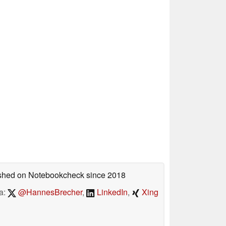
lished on Notebookcheck
since 2018
a:
@HannesBrecher
,
LinkedIn
,
Xing