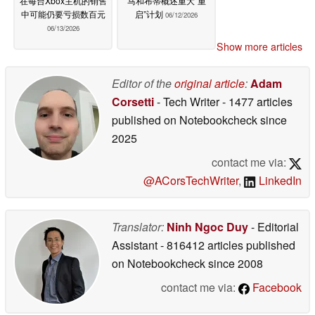
在每台Xbox主机的销售
马和布蒂概述重大“重
中可能仍要亏损数百元
启”计划
06/12/2026
06/13/2026
Show more articles
Editor of the
original article
:
Adam
Corsetti
- Tech Writer
- 1477 articles
published on Notebookcheck
since
2025
contact me via:
@ACorsTechWriter
,
LinkedIn
Translator:
Ninh Ngoc Duy
- Editorial
Assistant
- 816412 articles published
on Notebookcheck
since 2008
contact me via:
Facebook