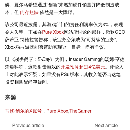
碍。夏尔马希望通过“创新”来增加硬件销量并降低制造成
本，但
内存短缺
依然是一大障碍。
该公司最近披露，其游戏部门的责任利润率仅为3%，表现
令人失望。正如在
Pure Xbox
网站所讨论的那样，微软CEO
萨蒂亚·纳德拉警告称，该业务必须成为“可持续的业务”。
Xbox独占游戏能否帮助实现这一目标，尚有争议。
以
《战争机器：E-Day
》为例，Insider Gaming的汤姆·亨德
森爆料称，这款射击游戏的
开发预算超过4亿美元
。评论人
士对此表示怀疑：如果没有PS5版本，其收入能否与这笔
投资相匹配尚存疑问。
来源
马修·鲍尔的X账号
，
Pure Xbox
,
TheGamer
Previous article
Next article