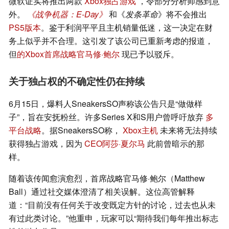
微软证实将推出两款
Xbox独占游戏
，令部分分析师感到意
外。
《战争机器：E-Day》
和《
发条革命
》将不会推出
PS5版本
。鉴于利润平平且主机销量低迷，这一决定在财
务上似乎并不合理。这引发了该公司已重新考虑的报道，
但
的Xbox首席战略官马修·鲍尔
现已予以驳斥。
关于独占权的不确定性仍在持续
6月15日，爆料人SneakersSO声称该公告只是“做做样
子”，旨在安抚粉丝。许多Series X和S用户曾呼吁放弃
多
平台战略
。据SneakersSO称，
Xbox主机
未来将无法持续
获得独占游戏，因为
CEO阿莎·夏尔马
此前曾暗示的那
样。
随着该传闻愈演愈烈，首席战略官马修·鲍尔（Matthew
Ball）通过社交媒体澄清了相关误解。这位高管解释
道：“目前没有任何关于改变既定方针的讨论，过去也从未
有过此类讨论。”他重申，玩家可以“期待我们每年推出标志