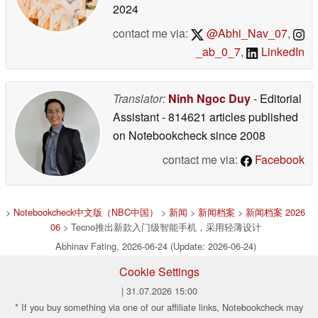
2024
contact me via:
@Abhi_Nav_07
,
_ab_0_7
,
LinkedIn
Translator:
Ninh Ngoc Duy
- Editorial
Assistant
- 814621 articles published
on Notebookcheck
since 2008
contact me via:
Facebook
>
Notebookcheck中文版（NBC中国）
>
新闻
>
新闻档案
>
新闻档案 2026
06
> Tecno推出新款入门级智能手机，采用轻薄设计
Abhinav Fating, 2026-06-24 (Update: 2026-06-24)
Cookie Settings
| 31.07.2026 15:00
* If you buy something via one of our affiliate links, Notebookcheck may