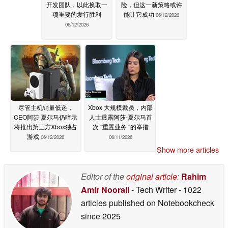
开发团队，以此换取一
险，但这一新策略或许
项重要的发行胜利
能让它成功
06/12/2026
06/12/2026
尽管主机销量低迷，
Xbox 大规模裁员，内部
CEO阿莎·夏尔马仍暗示
人士透露阿莎-夏尔马首
将推出第三方Xbox独占
次 "重置业务 "的举措
游戏
06/12/2026
06/11/2026
Show more articles
Editor of the
original article
:
Rahim
Amir Noorali
- Tech Writer
- 1022
articles published on Notebookcheck
since 2025