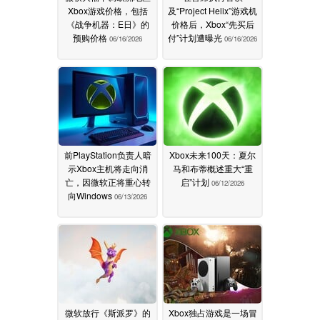
Xbox游戏价格，包括
及“Project Helix”游戏机
《战争机器：E日》的
价格后，Xbox“先买后
预购价格
付”计划遭曝光
06/16/2026
06/16/2026
前PlayStation负责人暗
Xbox未来100天：夏尔
示Xbox主机将走向消
马和布蒂概述重大“重
亡，因微软正将重心转
启”计划
06/12/2026
向Windows
06/13/2026
微软放行《斯派罗》的
Xbox独占游戏是一场冒