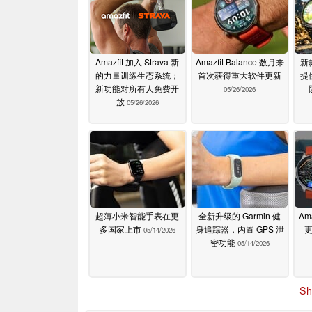
Amazfit 加入 Strava 新
Amazfit Balance 数月来
新
的力量训练生态系统；
首次获得重大软件更新
提
新功能对所有人免费开
05/26/2026
放
05/26/2026
超薄小米智能手表在更
全新升级的 Garmin 健
Am
多国家上市
身追踪器，内置 GPS 泄
05/14/2026
密功能
05/14/2026
Sh