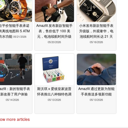
款平价智能手表承诺
Amazfit 发布新款智能手
小米发布新款智能手表
供离线地图和 5 ATM
表，售价低于 100 美
升级版，外观奢华，电
防水功能
元，电池续航时间升级
池续航时间长达 21 天
05/21/2026
05/20/2026
05/16/2026
azfit：新的智能手表
斯沃琪 x 爱彼皇家波普
Amazfit 通过更新为智能
更新改善了用户体验
怀表推出八种独特色调
手表推送多项新功能
05/14/2026
05/13/2026
05/13/2026
ow more articles