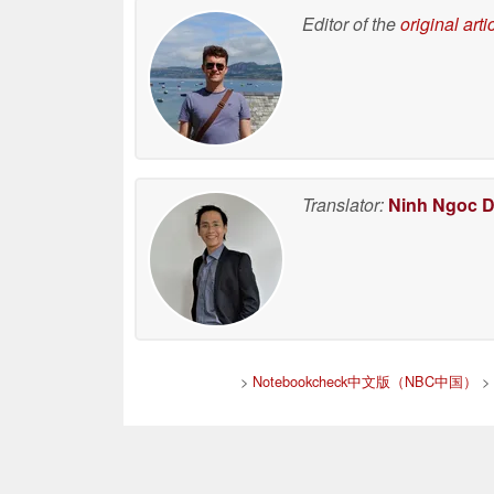
Editor of the
original arti
Translator:
Ninh Ngoc 
>
Notebookcheck中文版（NBC中国）
>