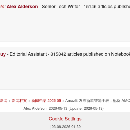
cle
:
Alex Alderson
- Senior Tech Writer
- 15145 articles publi
Duy
- Editorial Assistant
- 815842 articles published on Notebo
新闻
>
新闻档案
>
新闻档案 2026 05
> Amazfit 发布新款智能手表，配备 A
Alex Alderson, 2026-05-13 (Update: 2026-05-13)
Cookie Settings
| 03.08.2026 01:39