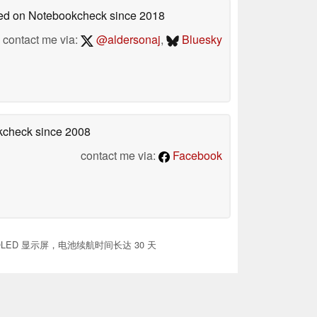
shed on Notebookcheck
since 2018
contact me via:
@aldersonaj
,
Bluesky
okcheck
since 2008
contact me via:
Facebook
MOLED 显示屏，电池续航时间长达 30 天