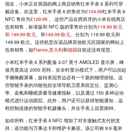
现在，小米正在英国的网上商店销售红米手表 6 系列可穿
戴设备。在这里，红米手表 6 的售价为
£104.99
红米手表 6
NFC 售价为
£129.99 。
.这些产品在西班牙的小米在线商店
也有销售，标准版和 NFC 版的零售价分别为
119.99 欧元
和 149.99 欧元。
和
149.99 欧元。
分别为 119.99 欧元和
149.99 欧元。这些机型在该品牌其他欧元区国家的网站上
也有销售，如
France
,
意大利
和
德国
目前还没有现货。
小米红米手表 6 系列配备 2.07 英寸 AMOLED 显示屏，峰
值亮度高达 2000 尼特。在全时显示模式下，用户可以抬起
手腕唤醒屏幕，旋转表冠旁边还有一个新的物理按钮。这
些智能手表的功能包括全球导航卫星系统定位、监测心
率、血氧和睡眠质量等健康指标，以及通过 150 多种运动
模式进行运动跟踪。此外，用户还可以获得智能通知，远
程控制连接的智能手机摄像头，并在手表上设置闹钟。
如你所料，红米手表 6 NFC 增加了对非接触式支付的支
持；该功能与万事达卡和维萨卡兼容。该公司称 9.9 毫米