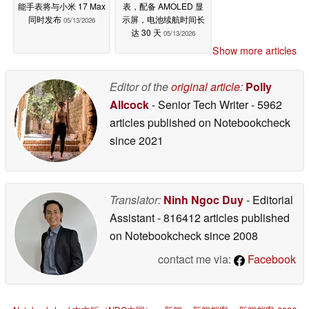
能手表将与小米 17 Max
表，配备 AMOLED 显
同时发布
示屏，电池续航时间长
05/13/2026
达 30 天
05/13/2026
Show more articles
Editor of the
original article
:
Polly
Allcock
- Senior Tech Writer
- 5962
articles published on Notebookcheck
since 2021
Translator:
Ninh Ngoc Duy
- Editorial
Assistant
- 816412 articles published
on Notebookcheck
since 2008
contact me via:
Facebook