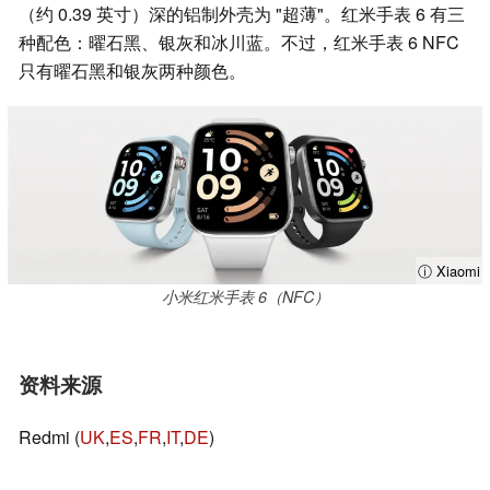
（约 0.39 英寸）深的铝制外壳为 "超薄"。红米手表 6 有三
种配色：曜石黑、银灰和冰川蓝。不过，红米手表 6 NFC
只有曜石黑和银灰两种颜色。
ⓘ Xiaomi
小米红米手表 6（NFC）
资料来源
Redmi (
UK
,
ES
,
FR
,
IT
,
DE
)