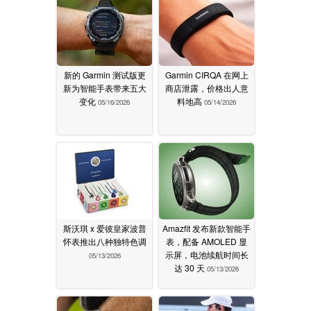
新的 Garmin 测试版更
Garmin CIRQA 在网上
新为智能手表带来五大
商店泄露，价格出人意
变化
料地高
05/16/2026
05/14/2026
斯沃琪 x 爱彼皇家波普
Amazfit 发布新款智能手
怀表推出八种独特色调
表，配备 AMOLED 显
示屏，电池续航时间长
05/13/2026
达 30 天
05/13/2026