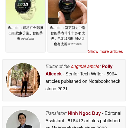
Garmin：即将在全球推
Garmin：新更新为中端
出新款廉价跑步智能手
智能手表带来十多项改
表
进，电池续航时间估计
05/12/2026
也有改善
05/12/2026
Show more articles
Editor of the
original article
:
Polly
Allcock
- Senior Tech Writer
- 5964
articles published on Notebookcheck
since 2021
Translator:
Ninh Ngoc Duy
- Editorial
Assistant
- 816412 articles published
on Notebookcheck
since 2008