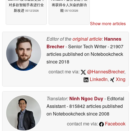
对多款智能手表进行全
将获得令人兴奋的新功
新改进
能
05/12/2026
05/10/2026
Show more articles
Editor of the
original article
:
Hannes
Brecher
- Senior Tech Writer
- 21907
articles published on Notebookcheck
since 2018
contact me via:
@HannesBrecher
,
LinkedIn
,
Xing
Translator:
Ninh Ngoc Duy
- Editorial
Assistant
- 815842 articles published
on Notebookcheck
since 2008
contact me via:
Facebook