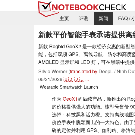
主页
评测
新闻
FAQ /
新款平价智能手表承诺提供离线地
新款 Rogbid GeoX2 是一款经济实惠的
能，包括双频 GPS、离线导航、防水和高度
AMOLED 显示屏和 LED 灯，可在黑暗中提
Silvio Werner (
translated by
DeepL / Ninh Du
05/21/2026
🇺🇸
🇩🇪
...
Wearable
Smartwatch
Launch
作为
GeoX1
的后续产品，新推出的 Rogb
的价格提供强大的功能。该型号售价 9
选择：科技黑和活力橙。支持离线地图
价位手表中脱颖而出的一大特色。由于采
确的定位并利用 GPS、伽利略、格