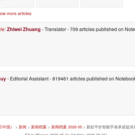
ow more articles
cle
:
Zhiwei Zhuang
- Translator
- 709 articles published on No
Duy
- Editorial Assistant
- 819461 articles published on Notebo
NBC中国）
>
新闻
>
新闻档案
>
新闻档案 2026 05
> 新款平价智能手表承诺提供离
Silvio Werner, 2026-05-21 (Update: 2026-05-21)