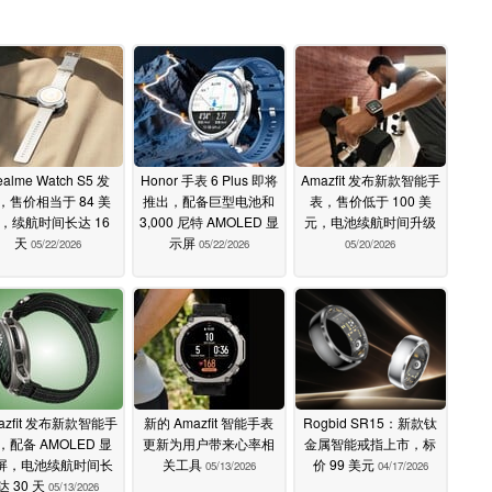
alme Watch S5 发
Honor 手表 6 Plus 即将
Amazfit 发布新款智能手
，售价相当于 84 美
推出，配备巨型电池和
表，售价低于 100 美
，续航时间长达 16
3,000 尼特 AMOLED 显
元，电池续航时间升级
天
示屏
05/22/2026
05/22/2026
05/20/2026
azfit 发布新款智能手
新的 Amazfit 智能手表
Rogbid SR15：新款钛
，配备 AMOLED 显
更新为用户带来心率相
金属智能戒指上市，标
屏，电池续航时间长
关工具
价 99 美元
05/13/2026
04/17/2026
达 30 天
05/13/2026