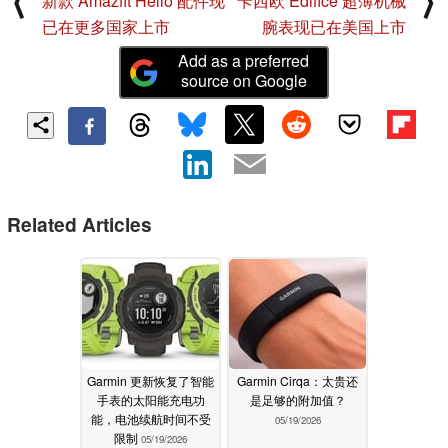
⟨
⟩
新款 Amazfit Helio 配件现
卡西欧 Edifice 超薄机械
已在更多国家上市
腕表现已在美国上市
Add as a preferred
source on Google
Related Articles
Garmin 更新恢复了智能
Garmin Cirqa：太贵还
手表的太阳能充电功
是足够的附加值？
能，电池续航时间不受
05/19/2026
限制
05/19/2026