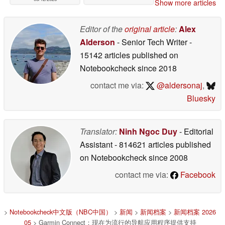
Show more articles
Editor of the
original article
:
Alex
Alderson
- Senior Tech Writer
-
15142 articles published on
Notebookcheck
since 2018
contact me via:
@aldersonaj
,
Bluesky
Translator:
Ninh Ngoc Duy
- Editorial
Assistant
- 814621 articles published
on Notebookcheck
since 2008
contact me via:
Facebook
>
Notebookcheck中文版（NBC中国）
>
新闻
>
新闻档案
>
新闻档案 2026
05
> Garmin Connect：现在为流行的导航应用程序提供支持