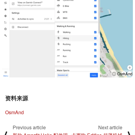
ⓘ OsmAnd
资料来源
OsmAnd
Previous article
Next article