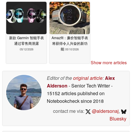
新款 Garmin 智能手表
Amazfit：廉价智能手表
通过零售商泄露
将获得令人兴奋的新功
能
05/12/2026
05/10/2026
Show more articles
Editor of the
original article
:
Alex
Alderson
- Senior Tech Writer
-
15152 articles published on
Notebookcheck
since 2018
contact me via:
@aldersonaj
,
Bluesky