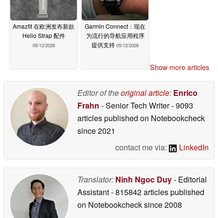
Amazfit 在欧洲发布新款
Garmin Connect：现在
Helio Strap 配件
为流行的导航应用程序
提供支持
05/12/2026
05/12/2026
Show more articles
Editor of the
original article
:
Enrico
Frahn
- Senior Tech Writer
- 9093
articles published on Notebookcheck
since 2021
contact me via:
LinkedIn
Translator:
Ninh Ngoc Duy
- Editorial
Assistant
- 815842 articles published
on Notebookcheck
since 2008