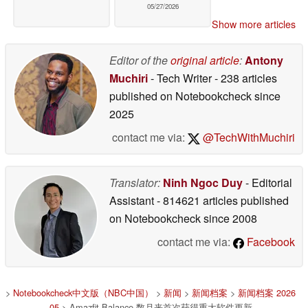
05/27/2026
Show more articles
Editor of the
original article
:
Antony
Muchiri
- Tech Writer
- 238 articles
published on Notebookcheck
since
2025
contact me via:
@TechWithMuchiri
Translator:
Ninh Ngoc Duy
- Editorial
Assistant
- 814621 articles published
on Notebookcheck
since 2008
contact me via:
Facebook
>
Notebookcheck中文版（NBC中国）
>
新闻
>
新闻档案
>
新闻档案 2026
05
> Amazfit Balance 数月来首次获得重大软件更新