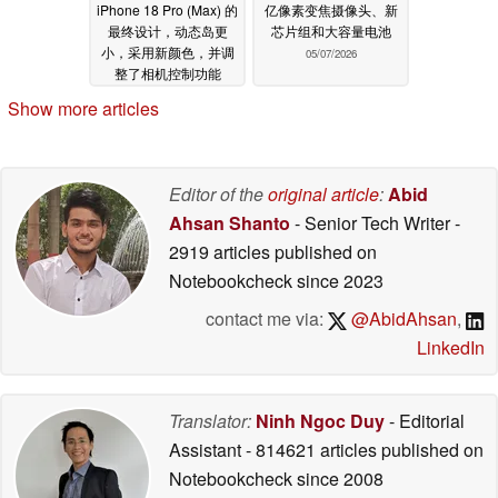
iPhone 18 Pro (Max) 的
亿像素变焦摄像头、新
最终设计，动态岛更
芯片组和大容量电池
小，采用新颜色，并调
05/07/2026
整了相机控制功能
05/09/2026
Show more articles
Editor of the
original article
:
Abid
Ahsan Shanto
- Senior Tech Writer
-
2919 articles published on
Notebookcheck
since 2023
contact me via:
@AbidAhsan
,
LinkedIn
Translator:
Ninh Ngoc Duy
- Editorial
Assistant
- 814621 articles published on
Notebookcheck
since 2008