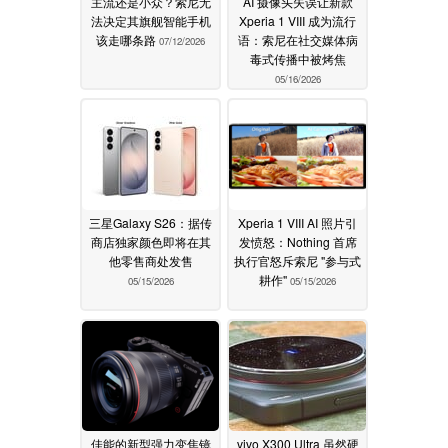
主流还是小众？索尼无
AI 摄像头失误让新款
法决定其旗舰智能手机
Xperia 1 VIII 成为流行
该走哪条路
语：索尼在社交媒体病
07/12/2026
毒式传播中被烤焦
05/16/2026
三星Galaxy S26：据传
Xperia 1 VIII AI 照片引
商店独家颜色即将在其
发愤怒：Nothing 首席
他零售商处发售
执行官怒斥索尼 "参与式
耕作"
05/15/2026
05/15/2026
佳能的新型强力变焦镜
vivo X300 Ultra 虽然硬