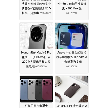
头是全画幅射频镜头中
件一流，但拍照性能难
的首创--它随新型 R6 V
比 X300 Pro 强
相机一起推出
05/14/2026
05/12/2026
Honor 据传 Magic9 Pro
Apple 中心舞台式照相
配备 3D 人脸识别、双
机或将很快登陆Android
200 MP 摄像头和大容
，分辨率为 5 倍
量电池
05/12/2026
05/12/2026
可靠的泄密者重申
OnePlus 16 泄密曝光 2