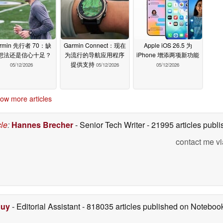
rmin 先行者 70：缺
Garmin Connect：现在
Apple iOS 26.5 为
想法还是信心十足？
为流行的导航应用程序
iPhone 增添两项新功能
提供支持
05/12/2026
05/12/2026
05/12/2026
ow more articles
cle
:
Hannes Brecher
- Senior Tech Writer
- 21995 articles pub
contact me vi
Duy
- Editorial Assistant
- 818035 articles published on Notebo