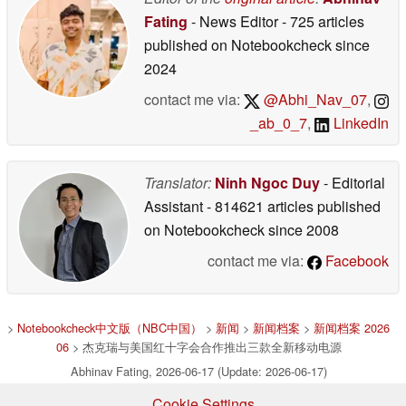
Fating
- News Editor
- 725 articles
published on Notebookcheck
since
2024
contact me via:
@Abhi_Nav_07
,
_ab_0_7
,
LinkedIn
Translator:
Ninh Ngoc Duy
- Editorial
Assistant
- 814621 articles published
on Notebookcheck
since 2008
contact me via:
Facebook
>
Notebookcheck中文版（NBC中国）
>
新闻
>
新闻档案
>
新闻档案 2026
06
> 杰克瑞与美国红十字会合作推出三款全新移动电源
Abhinav Fating, 2026-06-17 (Update: 2026-06-17)
Cookie Settings