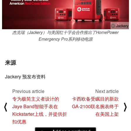
ⓘ Jackery
杰克瑞（Jackery）与美国红十字会合作推出了HomePower
Emergency Pro系列移动电源
来源
Jackery 预发布资料
Previous article
Next article
专为极简主义者设计的
卡西欧备受瞩目的新款
⟨
⟩
Jaye Band智能手表在
GA-2100联名腕表终于
Kickstarter上线，并提供折
在美国上架
扣优惠