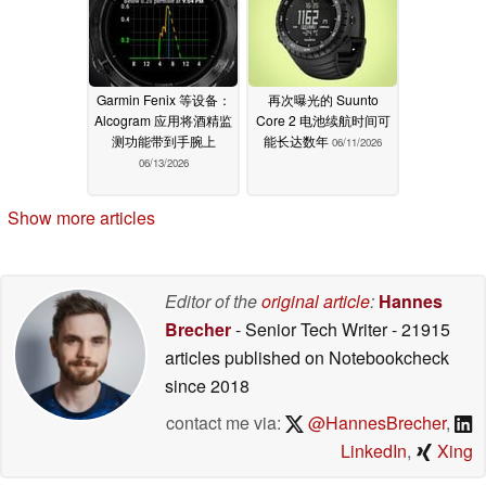
Garmin Fenix 等设备：
再次曝光的 Suunto
Alcogram 应用将酒精监
Core 2 电池续航时间可
测功能带到手腕上
能长达数年
06/11/2026
06/13/2026
Show more articles
Editor of the
original article
:
Hannes
Brecher
- Senior Tech Writer
- 21915
articles published on Notebookcheck
since 2018
contact me via:
@HannesBrecher
,
LinkedIn
,
Xing