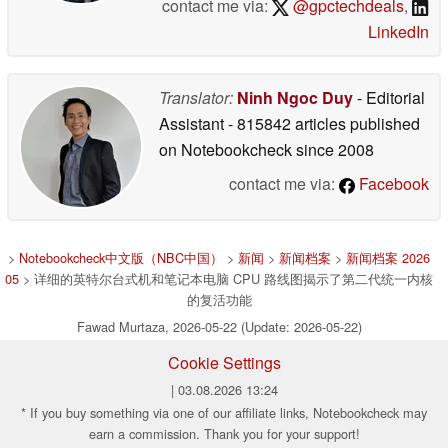
contact me via:
@gpctechdeals
,
LinkedIn
Translator:
Ninh Ngoc Duy
- Editorial
Assistant
- 815842 articles published
on Notebookcheck
since 2008
contact me via:
Facebook
>
Notebookcheck中文版（NBC中国）
>
新闻
>
新闻档案
>
新闻档案 2026
05
> 详细的英特尔台式机和笔记本电脑 CPU 路线图揭示了第二代统一内核
的复活功能
Fawad Murtaza, 2026-05-22 (Update: 2026-05-22)
Cookie Settings
| 03.08.2026 13:24
* If you buy something via one of our affiliate links, Notebookcheck may
earn a commission. Thank you for your support!