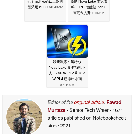
机全面泄密确认三款机
凭借 Nova Lake 重返巅
型采用 bLLC
峰，IPC 性能较 Zen 6
04/14/2026
有更大提升
04/06/2026
最新泄露：英特尔
Nova Lake 显卡功耗吓
人，496 W PL2 和 854
W PL4 已浮出水面
02/14/2026
Editor of the
original article
:
Fawad
Murtaza
- Senior Tech Writer
- 1671
articles published on Notebookcheck
since 2021