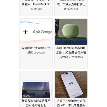
的赢家：DuckDuckGo
式，车辆从湖中打捞上
来
06/01/2026
05/22/2026
谷歌回应 "搜索终结 "的
谷歌 Home 扬声器和显
担忧
示器：I/O 最终会带来确
05/21/2026
定性吗？
05/19/2026
新款谷歌智能家居显示
谷歌正在悄悄地夺走你
器可能即将面世
自 2013 年以来免费拥