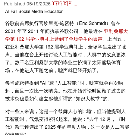
Published
05/19/2026
🇺🇸
🇩🇪
...
AI
Fail
Social Media
Education
谷歌前首席执行官埃里克-施密特（Eric Schmidt）曾在
2001 年至 2011 年间执掌谷歌公司，他最近在
亚利桑那大
学第 162 届毕业典礼上遭到了全场学生的嘘声。
上周五，
在亚利桑那大学第 162 届毕业典礼上，全场学生发出了嘘
声。当他在台上开始讨论人工智能时，人群中的敌意更浓
了。数千名亚利桑那大学的毕业生挤满了太阳赌场体育
场，在他进入正题之前，嘘声就已经开始了。
每当施密特提到 "AI "或 "人工智能 "时，嘘声就会再次响
起，而且一次比一次响亮。他在开始讨论时回顾了过去的
技术突破是如何建立起他所谓的 "知识大教堂 "的。
对一些人来说，这是一个鼓舞人心的比喻，但当他提到人
工智能时，气氛变得紧张起来。他说："去年 12 月，《时
代》杂志评选出了 2025 年的年度人物，这一次是人工智能
的建筑师"。