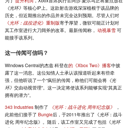
为了
提升利润
，Xbox首席执行官阿莎·夏尔马正将重点放在
《光环》
等核心IP上。这款射击游戏深深植根于该品牌的
历史，但近期推出的作品并未完全达到预期。尽管人们对
《
光环：战役进化
》重制版
寄予厚望，微软可能正计划对
其工作室进行大刀阔斧的改革。最新传闻称，
动视暴雪
可
能接手该系列。
这一传闻可信吗？
Windows Central的杰兹·科登在
的《Xbox Two》播客
中披
露了这一消息。这位知情人士承认该报道听起来有些牵
强，但他听说了一个“疯狂的传闻，称他们可能会将
《光
环》
交由动视管理”。这一决定将使该系列能够实现“其真正
拥有的潜力”。
343 Industries
制作了
《光环：战斗进化 周年纪念版》
，
此前他们接手了
Bungie
后，于2011年推出了《
光环
：战斗
进化 周年纪念版》。随后，该工作室又完成了包括《
光环