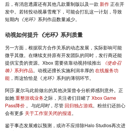
后，有消息透露还有其他几款重制版以及一款
新作
正在开
发中。若转投动视暴雪麾下，可能会打乱这一计划，导致
短期内
《光环》
系列作品数量减少。
动视如何提升
《光环》
系列质量
另一方面，根据双方合作关系的动态发展，实际影响可能
微乎其微。在继续支持原有开发团队的同时，发行商还能
提供宝贵的资源。Xbox 需要依靠动视持续推出
《使命召
唤》
系列作品
。动视还擅长实施利润丰厚的
在线服务功
能
，而这恰恰是《
光环》
系列的薄弱环节。
阿莎·夏尔马此前做出的其他决策曾令分析师感到意外。正
如她
重整游戏业务
之际，关注者们目睹了
Xbox Game
Pass降价
。
与此同时
，尽管
回归独占游戏
。粉丝们还担心
会有更多
关于工作室关闭的报道
。
鉴于事态发展难以预测，或许不应排除Halo Studios再次进