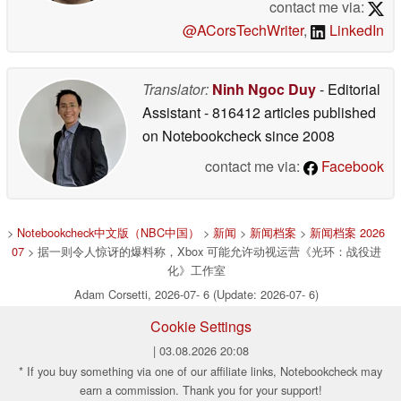
contact me via:
@ACorsTechWriter
,
LinkedIn
Translator:
Ninh Ngoc Duy
- Editorial
Assistant
- 816412 articles published
on Notebookcheck
since 2008
contact me via:
Facebook
>
Notebookcheck中文版（NBC中国）
>
新闻
>
新闻档案
>
新闻档案 2026
07
> 据一则令人惊讶的爆料称，Xbox 可能允许动视运营《光环：战役进
化》工作室
Adam Corsetti, 2026-07- 6 (Update: 2026-07- 6)
Cookie Settings
| 03.08.2026 20:08
* If you buy something via one of our affiliate links, Notebookcheck may
earn a commission. Thank you for your support!