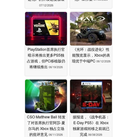
07/12/2026
PlayStation首席执行官
《光环：战役进化》性
暗示将推出更多PS5独
能预览显示，Xbox的表
占游戏，但PC移植版仍
现优于中端PC
06/12/2026
将继续推出
06/19/2026
CSO Matthew Ball 转发
据报道，《战争机器：
了对首席执行官阿莎-夏
E-Day PS5》在 Xbox
尔马的 Xbox 独占立场
独家游戏转移之前就已
的批评意见
完成
06/11/2026
06/08/2026