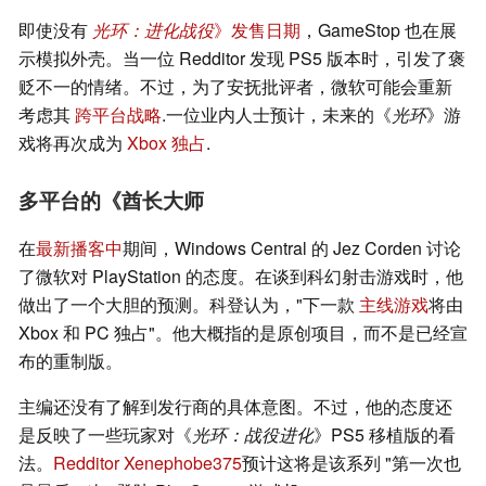
即使没有
光环：进化战役
》发售日期
，GameStop 也在展
示模拟外壳。当一位 Redditor 发现 PS5 版本时，引发了褒
贬不一的情绪。不过，为了安抚批评者，微软可能会重新
考虑其
跨平台战略
.一位业内人士预计，未来的《
光环
》游
戏将再次成为
Xbox 独占
.
多平台的《酋长大师
在
最新播客中
期间，Windows Central 的 Jez Corden 讨论
了微软对 PlayStation 的态度。在谈到科幻射击游戏时，他
做出了一个大胆的预测。科登认为，"下一款
主线游戏
将由
Xbox 和 PC 独占"。他大概指的是原创项目，而不是已经宣
布的重制版。
主编还没有了解到发行商的具体意图。不过，他的态度还
是反映了一些玩家对《
光环：战役进化
》PS5 移植版的看
法。
Redditor Xenephobe375
预计这将是该系列 "第一次也