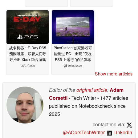
战争机器：E-Day PS5
PlayStation 独家游戏可
预购泄露，尽管人们呼
能跳过 PC，出现 "仅在
吁推出 Xbox 独占游戏
PS5 上运行 "的品牌标
识
06/07/2026
06/02/2026
Show more articles
Editor of the
original article
:
Adam
Corsetti
- Tech Writer
- 1477 articles
published on Notebookcheck
since
2025
contact me via:
@ACorsTechWriter
,
LinkedIn