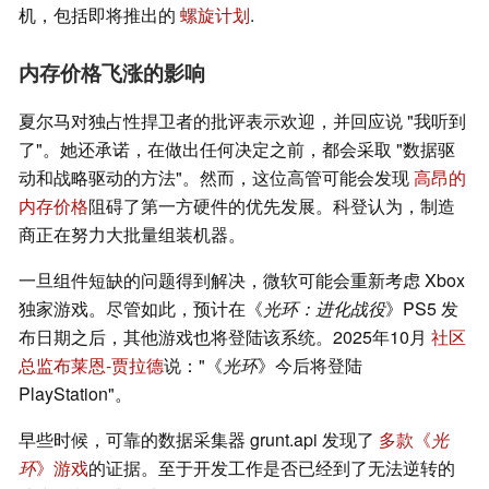
机，包括即将推出的
螺旋计划
.
内存价格飞涨的影响
夏尔马对独占性捍卫者的批评表示欢迎，并回应说 "我听到
了"。她还承诺，在做出任何决定之前，都会采取 "数据驱
动和战略驱动的方法"。然而，这位高管可能会发现
高昂的
内存价格
阻碍了第一方硬件的优先发展。科登认为，制造
商正在努力大批量组装机器。
一旦组件短缺的问题得到解决，微软可能会重新考虑 Xbox
独家游戏。尽管如此，预计在《
光环：进化战役
》PS5 发
布日期之后，其他游戏也将登陆该系统。2025年10月
社区
总监布莱恩-贾拉德
说："《
光环
》今后将登陆
PlayStation"。
早些时候，可靠的数据采集器 grunt.api 发现了
多款《
光
环
》游戏
的证据。至于开发工作是否已经到了无法逆转的