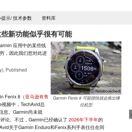
 小提示/ 技术参数
资料库
发布？这些新功能似乎很有可能
Garmin 应用中的某些线
穷，因此我们想对此进
y),
Published
ⓘ Notebookcheck
 Fenix 8（
亚马逊有售
Garmin Fenix 8 可能很快就会推出继
视频中，TechAvid总
任机型
。Garmin尚未就
接评论。不过，Garmin已经确认了
2026年下半年
的
d关于Garmin Enduro和Fenix系列手表往往在同