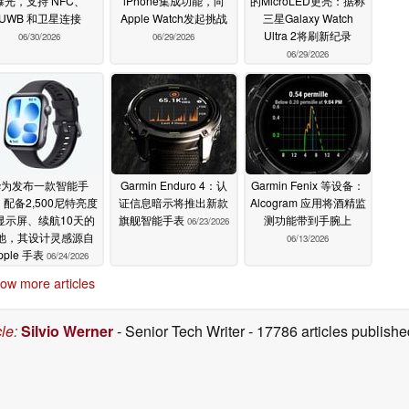
曝光，支持 NFC、
iPhone集成功能，向
的MicroLED更亮：据称
UWB 和卫星连接
Apple Watch发起挑战
三星Galaxy Watch
Ultra 2将刷新纪录
06/30/2026
06/29/2026
06/29/2026
华为发布一款智能手
Garmin Enduro 4：认
Garmin Fenix 等设备：
配备2,500尼特亮度
证信息暗示将推出新款
Alcogram 应用将酒精监
显示屏、续航10天的
旗舰智能手表
测功能带到手腕上
06/23/2026
池，其设计灵感源自
06/13/2026
pple 手表
06/24/2026
ow more articles
cle
:
Silvio Werner
- Senior Tech Writer
- 17786 articles publis