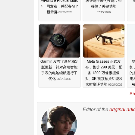
与Fenix 9 Pro和Enduro
级智能手表的性能，但
4一同发布，并配备MiP
移除了关键功能
显示屏
07/20/2026
07/15/2026
Garmin 发布了新的稳定
Meta Glasses 正式发
版更新，针对高端智能
布，售价 299 美元，配
表，
手表的电池续航进行了
备 1200 万像素摄像
的
优化
头、3K 视频拍摄功能和
电
06/24/2026
实时翻译功能
A
06/24/2026
Sh
Editor of the
original arti