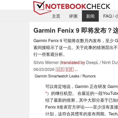
主页
评测
新闻
FAQ /
Garmin Fenix 9 即将
Garmin Fenix 9 可能将在数月内发布，至少 
索间接暗示了这一点。关于此事的猜测层出不
行一些客观分析。
Silvio Werner (
translated by
DeepL / Ninh Du
06/23/2026
🇺🇸
🇩🇪
...
Garmin
Smartwatch
Leaks / Rumors
可以肯定地说，Garmin 正在研发 Garmin
）的继任机型。 在最近的一段YouTube
结了最新的猜测，其中大部分基于已知信息
Fenix 9发表官方评论——至少没有直
计划，这符合其惯常的发布周期。TechAvi