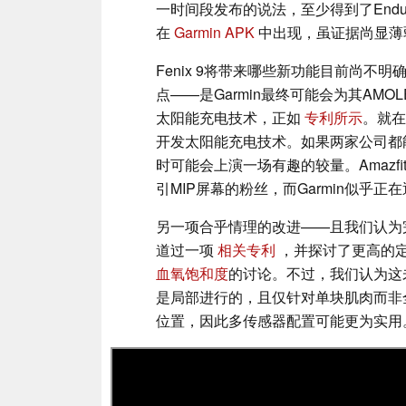
一时间段发布的说法，至少得到了Enduro 
在
Garmin APK
中出现，虽证据尚显薄弱
Fenix 9将带来哪些新功能目前尚
点——是Garmin最终可能会为其AMO
太阳能充电技术，正如
专利所示
。就
开发太阳能充电技术。如果两家公司都能
时可能会上演一场有趣的较量。Amazf
引MIP屏幕的粉丝，而Garmin似乎
另一项合乎情理的改进——且我们认为
道过一项
相关专利
，并探讨了更高的
血氧饱和度
的讨论。不过，我们认为这未
是局部进行的，且仅针对单块肌肉而非
位置，因此多传感器配置可能更为实用