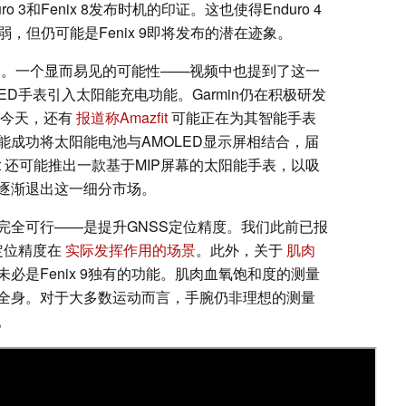
3和Fenix 8发布时机的印证。这也使得Enduro 4
，但仍可能是Fenix 9即将发布的潜在迹象。
不明确。一个显而易见的可能性——视频中也提到了这一
LED手表引入太阳能充电功能。Garmin仍在积极研发
在今天，还有
报道称Amazfit
可能正在为其智能手表
成功将太阳能电池与AMOLED显示屏相结合，届
it 还可能推出一款基于MIP屏幕的太阳能手表，以吸
正在逐渐退出这一细分市场。
完全可行——是提升GNSS定位精度。我们此前已报
定位精度在
实际发挥作用的场景
。此外，关于
肌肉
必是Fenix 9独有的功能。肌肉血氧饱和度的测量
全身。对于大多数运动而言，手腕仍非理想的测量
。