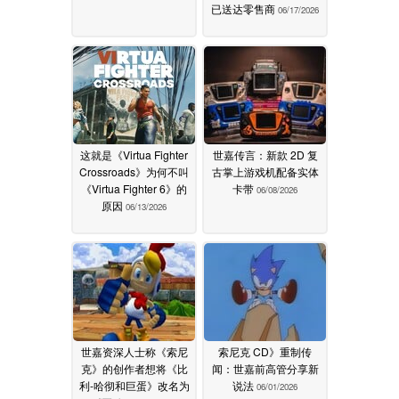
已送达零售商
06/17/2026
这就是《Virtua Fighter
世嘉传言：新款 2D 复
Crossroads》为何不叫
古掌上游戏机配备实体
《Virtua Fighter 6》的
卡带
06/08/2026
原因
06/13/2026
世嘉资深人士称《索尼
索尼克 CD》重制传
克》的创作者想将《比
闻：世嘉前高管分享新
利-哈彻和巨蛋》改名为
说法
06/01/2026