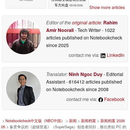
车方向盘
05/06/2026
Show more articles
Editor of the
original article
:
Rahim
Amir Noorali
- Tech Writer
- 1022
articles published on Notebookcheck
since 2025
contact me via:
LinkedIn
Translator:
Ninh Ngoc Duy
- Editorial
Assistant
- 816412 articles published
on Notebookcheck
since 2008
contact me via:
Facebook
>
Notebookcheck中文版（NBC中国）
>
新闻
>
新闻档案
>
新闻档案 2026
05
> 备受争议的《超级世嘉》（SuperSega）创造者回归，推出类似 PC 的