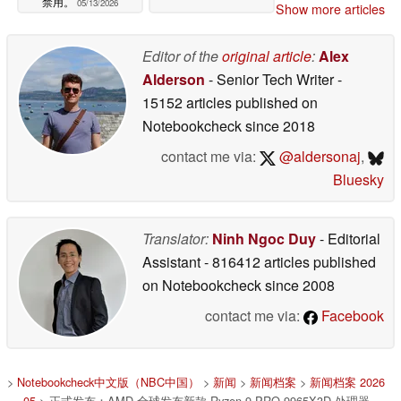
禁用。
05/13/2026
Show more articles
Editor of the
original article
:
Alex
Alderson
- Senior Tech Writer
-
15152 articles published on
Notebookcheck
since 2018
contact me via:
@aldersonaj
,
Bluesky
Translator:
Ninh Ngoc Duy
- Editorial
Assistant
- 816412 articles published
on Notebookcheck
since 2008
contact me via:
Facebook
>
Notebookcheck中文版（NBC中国）
>
新闻
>
新闻档案
>
新闻档案 2026
05
> 正式发布：AMD 全球发布新款 Ryzen 9 PRO 9965X3D 处理器