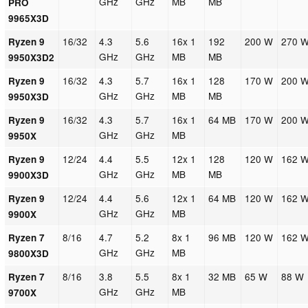
GHz
GHz
MB
MB
PRO
9965X3D
16/32
4.3
5.6
16x 1
192
200 W
270 
Ryzen 9
GHz
GHz
MB
MB
9950X3D2
16/32
4.3
5.7
16x 1
128
170 W
200 
Ryzen 9
GHz
GHz
MB
MB
9950X3D
16/32
4.3
5.7
16x 1
64 MB
170 W
200 
Ryzen 9
GHz
GHz
MB
9950X
12/24
4.4
5.5
12x 1
128
120 W
162 
Ryzen 9
GHz
GHz
MB
MB
9900X3D
12/24
4.4
5.6
12x 1
64 MB
120 W
162 
Ryzen 9
GHz
GHz
MB
9900X
8/16
4.7
5.2
8x 1
96 MB
120 W
162 
Ryzen 7
GHz
GHz
MB
9800X3D
8/16
3.8
5.5
8x 1
32 MB
65 W
88 W
Ryzen 7
GHz
GHz
MB
9700X