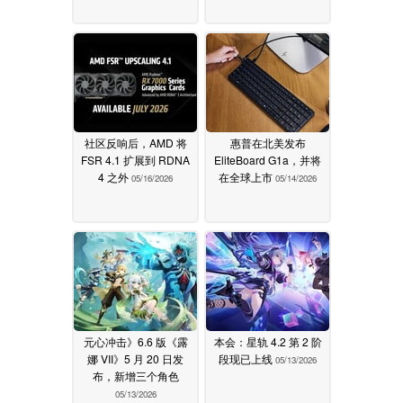
社区反响后，AMD 将
惠普在北美发布
FSR 4.1 扩展到 RDNA
EliteBoard G1a，并将
4 之外
在全球上市
05/16/2026
05/14/2026
元心冲击》6.6 版《露
本会：星轨 4.2 第 2 阶
娜 VII》5 月 20 日发
段现已上线
05/13/2026
布，新增三个角色
05/13/2026