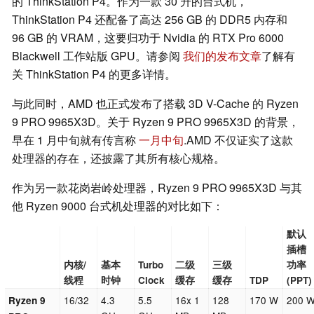
的 ThinkStation P4。作为一款 30 升的台式机，
ThinkStation P4 还配备了高达 256 GB 的 DDR5 内存和
96 GB 的 VRAM，这要归功于 Nvidia 的 RTX Pro 6000
Blackwell 工作站版 GPU。请参阅
我们的发布文章
了解有
关 ThinkStation P4 的更多详情。
与此同时，AMD 也正式发布了搭载 3D V-Cache 的 Ryzen
9 PRO 9965X3D。关于 Ryzen 9 PRO 9965X3D 的背景，
早在 1 月中旬就有传言称
一月中旬
.AMD 不仅证实了这款
处理器的存在，还披露了其所有核心规格。
作为另一款花岗岩岭处理器，Ryzen 9 PRO 9965X3D 与其
他 Ryzen 9000 台式机处理器的对比如下：
默认
插槽
内核/
基本
Turbo
二级
三级
功率
线程
时钟
Clock
缓存
缓存
TDP
(PPT)
16/32
4.3
5.5
16x 1
128
170 W
200 
Ryzen 9