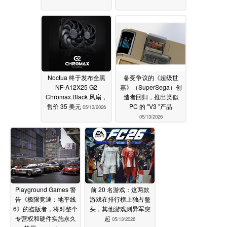
Noctua 终于发布全黑
备受争议的《超级世
NF-A12X25 G2
嘉》（SuperSega）创
Chromax.Black 风扇，
造者回归，推出类似
售价 35 美元
PC 的 "V3 "产品
05/13/2026
05/13/2026
Playground Games 警
前 20 名游戏：这两款
告《极限竞速：地平线
游戏在排行榜上独占鳌
6》的盗版者，将对整个
头，其他游戏则异军突
专营权和硬件实施永久
起
05/13/2026