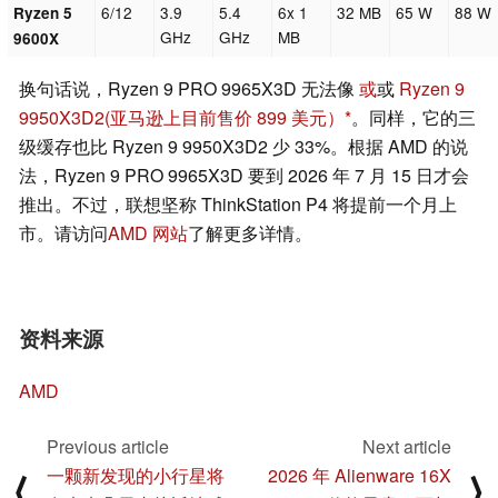
6/12
3.9
5.4
6x 1
32 MB
65 W
88 W
Ryzen 5
GHz
GHz
MB
9600X
换句话说，Ryzen 9 PRO 9965X3D 无法像
或
或
Ryzen 9
9950X3D2
(亚马逊上目前售价 899 美元）
。同样，它的三
级缓存也比 Ryzen 9 9950X3D2 少 33%。根据 AMD 的说
法，Ryzen 9 PRO 9965X3D 要到 2026 年 7 月 15 日才会
推出。不过，联想坚称 ThinkStation P4 将提前一个月上
市。请访问
AMD 网站
了解更多详情。
资料来源
AMD
Previous article
Next article
一颗新发现的小行星将
2026 年 Alienware 16X
⟨
⟩