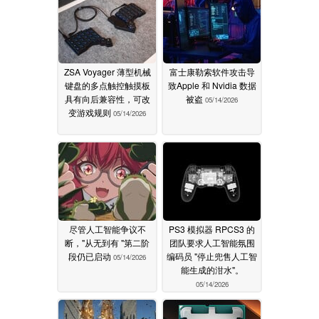
ZSA Voyager 薄型机械
富士康勒索软件攻击导
键盘的多点触控触摸板
致Apple 和 Nvidia 数据
具有向后兼容性，可改
被盗
05/14/2026
变游戏规则
05/14/2026
尽管人工智能争议不
PS3 模拟器 RPCS3 的
断，"从无到有 "第二阶
团队要求人工智能氛围
段仍已启动
编码员 "停止兜售人工智
05/14/2026
能生成的泔水"。
05/14/2026