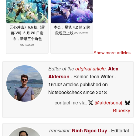
元心冲击》6.6 版《露
本会：星轨 4.2 第 2 阶
娜 VII》5 月 20 日发
段现已上线
05/13/2026
布，新增三个角色
05/13/2026
Show more articles
Editor of the
original article
:
Alex
Alderson
- Senior Tech Writer
-
15142 articles published on
Notebookcheck
since 2018
contact me via:
@aldersonaj
,
Bluesky
Translator:
Ninh Ngoc Duy
- Editorial