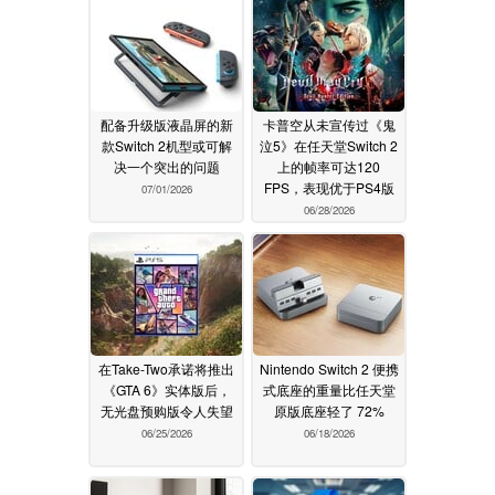
配备升级版液晶屏的新
卡普空从未宣传过《鬼
款Switch 2机型或可解
泣5》在任天堂Switch 2
决一个突出的问题
上的帧率可达120
FPS，表现优于PS4版
07/01/2026
06/28/2026
在Take-Two承诺将推出
Nintendo Switch 2 便携
《GTA 6》实体版后，
式底座的重量比任天堂
无光盘预购版令人失望
原版底座轻了 72%
06/25/2026
06/18/2026