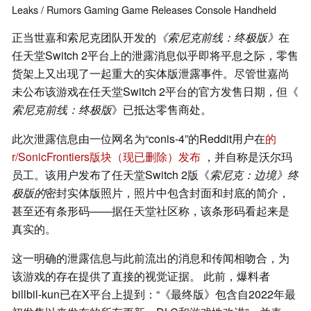
Leaks / Rumors
Gaming
Game Releases
Console
Handheld
正当世嘉和索尼克团队开发的
《索尼克前线：终极版》
在
任天堂Switch 2平台上的泄露消息似乎即将平息之际，零售
货架上又出现了一起重大的实体版泄露事件。
尽管世嘉尚
未公布该游戏在任天堂Switch 2平台的官方发售日期，但《
索尼克前线：终极版
》已抵达零售商处。
此次泄露信息由一位网名为“conis-4”的Reddit用户在
的
r/SonicFrontiers版块（现已删除）发布
，并自称是沃尔玛
员工。该用户发布了任天堂Switch 2版《
索尼克：边境》终
极版的
密封实体版照片，照片中包含封面和封底的简介，
甚至还有条形码——据任天堂社区称，该条形码看起来是
真实的。
这一明确的泄露信息与此前流出的消息和传闻相吻合，为
该游戏的存在提供了直接的视觉证据。 此前，爆料者
billbil-kun已在X平台上提到：“《最终版》包含自2022年最