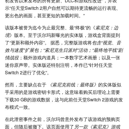
初发售以来发布的所有更新、DLC和游戏性改进”，并表
示“任天堂Switch 2用户自然可以期待更流畅的运行表现、
更出色的画面，甚至更短的加载时间。”
该版本被誉为迄今为止最完整、最“终极”的《
索尼克：边
境
》版本。至于沃尔玛新曝光的实体版，游戏盒背面提到
了“更新和额外内容”。 据悉，完整版游戏将
包含“视觉、音
效与速度”扩展包；“索尼克生日派对”活动；“最终地平线”剧
情战役
；额外游戏内道具；一本数字艺术画册；以及一张
迷你原声带。实体版还特别注明，本作已“针对任天堂
Switch 2进行了优化”。
然而，主要缺点在于
《索尼克前线：最终版》
的实体版似
乎采用的是游戏密钥卡形式，这意味着购买后理论上需要
下载30 GB的游戏数据，这与此前任天堂Switch 2游戏的发
布模式一致。
在此泄密事件之前，沃尔玛曾意外发布了该游戏的预购页
面，但随后被撤下。该页面使用了
另一款《索尼克》游戏