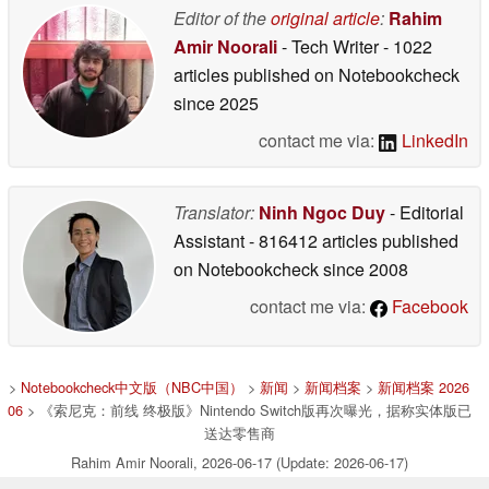
Editor of the
original article
:
Rahim
Amir Noorali
- Tech Writer
- 1022
articles published on Notebookcheck
since 2025
contact me via:
LinkedIn
Translator:
Ninh Ngoc Duy
- Editorial
Assistant
- 816412 articles published
on Notebookcheck
since 2008
contact me via:
Facebook
>
Notebookcheck中文版（NBC中国）
>
新闻
>
新闻档案
>
新闻档案 2026
06
> 《索尼克：前线 终极版》Nintendo Switch版再次曝光，据称实体版已
送达零售商
Rahim Amir Noorali, 2026-06-17 (Update: 2026-06-17)