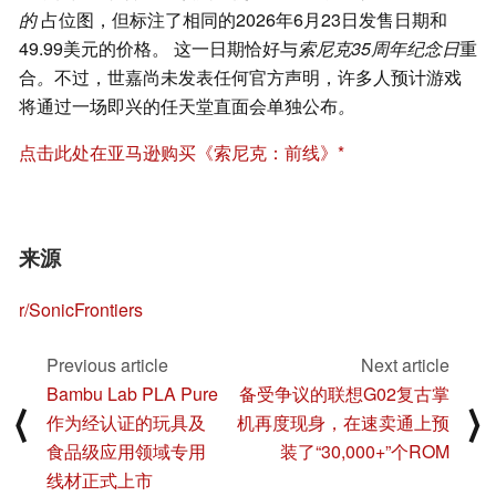
的
占位图，但标注了相同的2026年6月23日发售日期和
49.99美元的价格。 这一日期恰好与
索尼克35周年纪念日
重
合
。
不过，世嘉尚未发表任何官方声明，许多人预计游戏
将通过一场即兴的任天堂直面会单独公布
。
点击此处在亚马逊购买《索尼克：前线》
来源
r/SonicFrontiers
Previous article
Next article
Bambu Lab PLA Pure
备受争议的联想G02复古掌
⟨
⟩
作为经认证的玩具及
机再度现身，在速卖通上预
食品级应用领域专用
装了“30,000+”个ROM
线材正式上市