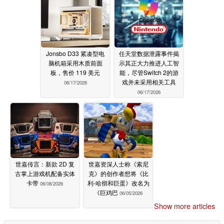
Jonsbo D33 紧凑型电
任天堂数据泄露事件揭
脑机箱采用木质前面
示其正大力推进人工智
板，售价 119 美元
能，尽管Switch 2的游
戏并未采用相关工具
06/17/2026
06/17/2026
世嘉传言：新款 2D 复
世嘉资深人士称《索尼
古掌上游戏机配备实体
克》的创作者想将《比
卡带
利-哈彻和巨蛋》改名为
06/08/2026
《巨鸡巴
06/05/2026
Show more articles