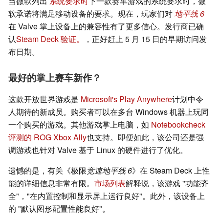
当微软列出
系统要求时
下一款赛车游戏的系统要求时，微
软承诺将满足移动设备的要求。现在，玩家们对
地平线 6
在 Valve 掌上设备上的兼容性有了更多信心。发行商已确
认
Steam Deck 验证。
，正好赶上 5 月 15 日的早期访问发
布日期。
最好的掌上赛车新作？
这款开放世界游戏是
Microsoft's Play Anywhere
计划中令
人期待的新成员。购买者可以在多台 Windows 机器上玩同
一个购买的游戏。其他游戏掌上电脑，如
Notebookcheck
评测的 ROG Xbox Ally
也支持。即便如此，该公司还是强
调游戏也针对 Valve 基于 Linux 的硬件进行了优化。
遗憾的是，有关《极限
竞速地平线 6
》在 Steam Deck 上性
能的详细信息非常有限。
市场列表
解释说，该游戏 "功能齐
全"，"在内置控制和显示屏上运行良好"。此外，该设备上
的 "默认图形配置性能良好"。