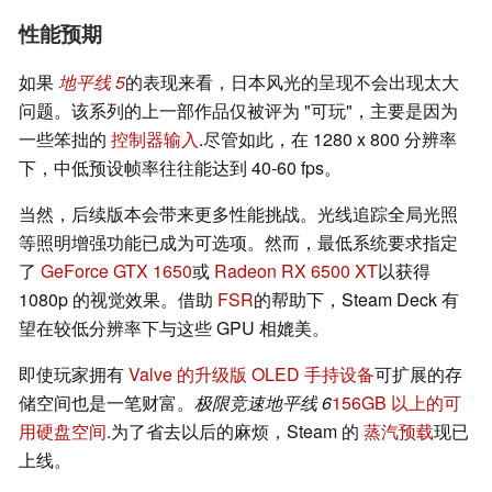
性能预期
如果
地平线 5
的表现来看，日本风光的呈现不会出现太大
问题。该系列的上一部作品仅被评为 "可玩"，主要是因为
一些笨拙的
控制器输入
.尽管如此，在 1280 x 800 分辨率
下，中低预设帧率往往能达到 40-60 fps。
当然，后续版本会带来更多性能挑战。光线追踪全局光照
等照明增强功能已成为可选项。然而，最低系统要求指定
了
GeForce GTX 1650
或
Radeon RX 6500 XT
以获得
1080p 的视觉效果。借助
FSR
的帮助下，Steam Deck 有
望在较低分辨率下与这些 GPU 相媲美。
即使玩家拥有
Valve 的升级版 OLED 手持设备
可扩展的存
储空间也是一笔财富。
极限竞速地平线 6
156GB 以上的可
用硬盘空间
.为了省去以后的麻烦，Steam 的
蒸汽预载
现已
上线。