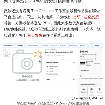
到《
战争机器：E-Day》
的发售日期和预购详情。
微软还没有说明 The Coalition 工作室的最新作品将在哪些
平台上推出。不过，与其他第一方游戏如
光环：进化战役
等第一方游戏都将登陆 PS5，因此大多数玩家都希望
E-
Day
也能跟进。沃尔玛已经上线的列表也表明，《光环：战
役进化》将于
首日发售
在多个系统上推出。
ⓘ screenshot, Walmart
沃尔玛上市的《战争机器：E-Day》PS5 预购展示