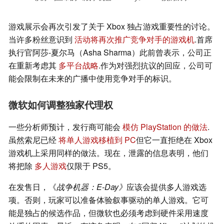
游戏展示会再次引发了关于 Xbox 独占游戏重要性的讨论。
当许多粉丝意识到
活动将再次推广竞争对手的游戏机
.首席
执行官阿莎-夏尔马（Asha Sharma）此前曾表示，公司正
在重新考虑其
多平台战略
.作为对强烈抗议的回应，公司可
能会限制在未来的广播中使用竞争对手的标识。
微软如何调整独家代理权
一些分析师预计，发行商可能会
模仿 PlayStation 的做法
.
虽然索尼已经
将单人游戏移植到 PC
但它一直拒绝在 Xbox
游戏机上采用同样的做法。现在，泄露的信息表明，他们
将把除
多人游戏
仅限于 PS5。
在发售日，《
战争机器：E-Day》
应该会提供多人游戏选
项。否则，玩家可以准备体验叙事驱动的单人游戏。它可
能是独占的候选作品，但微软也必须考虑到硬件采用速度