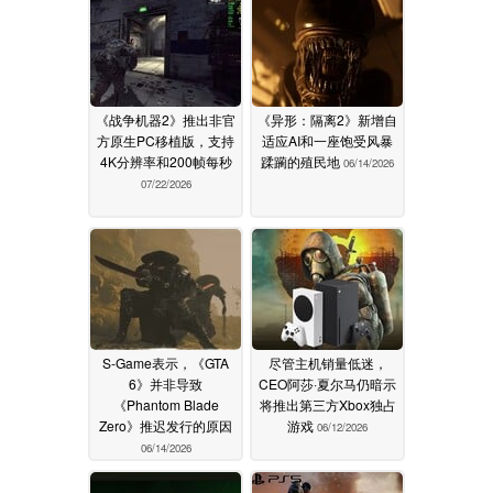
《战争机器2》推出非官
《异形：隔离2》新增自
方原生PC移植版，支持
适应AI和一座饱受风暴
4K分辨率和200帧每秒
蹂躏的殖民地
06/14/2026
07/22/2026
S-Game表示，《GTA
尽管主机销量低迷，
6》并非导致
CEO阿莎·夏尔马仍暗示
《Phantom Blade
将推出第三方Xbox独占
Zero》推迟发行的原因
游戏
06/12/2026
06/14/2026