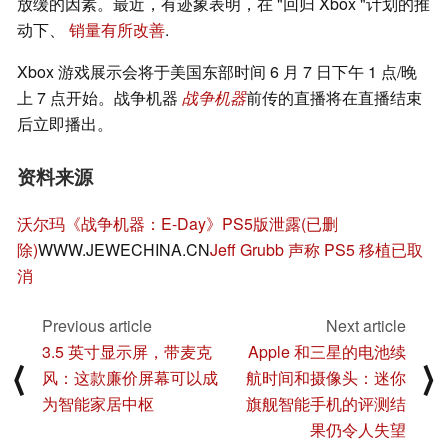
放缓的因素。最近，有迹象表明，在 "回归 Xbox "计划的推
动下、
销量有所改善
.
Xbox 游戏展示会将于美国东部时间 6 月 7 日下午 1 点/晚
上 7 点开始。战争机器
战争机器
前传的直播将在直播结束
后立即播出。
资料来源
沃尔玛《战争机器：E-Day》PS5版泄露(已删
除)
WWW.JEWECHINA.CN
Jeff Grubb 声称 PS5 移植已取
消
Previous article
Next article
3.5 英寸显示屏，带麦克
Apple 和三星的电池续
⟨
⟩
风：这款廉价屏幕可以成
航时间和摄像头：迷你
为智能家居中枢
旗舰智能手机的评测结
果仍令人失望