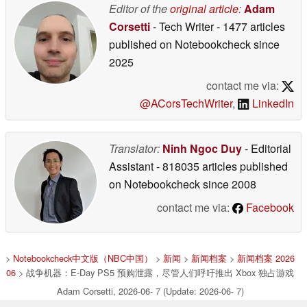
Editor of the
original article
:
Adam
Corsetti
- Tech Writer
- 1477 articles
published on Notebookcheck
since
2025
contact me via:
@ACorsTechWriter
,
LinkedIn
Translator:
Ninh Ngoc Duy
- Editorial
Assistant
- 818035 articles published
on Notebookcheck
since 2008
contact me via:
Facebook
>
Notebookcheck中文版（NBC中国）
>
新闻
>
新闻档案
>
新闻档案 2026
06
> 战争机器：E-Day PS5 预购泄露，尽管人们呼吁推出 Xbox 独占游戏
Adam Corsetti, 2026-06- 7 (Update: 2026-06- 7)