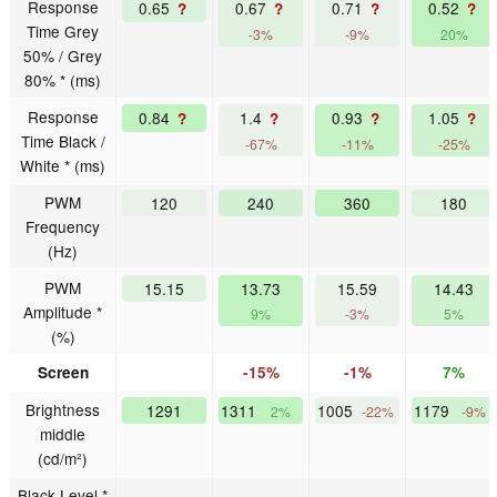
Response
0.65
0.67
0.71
0.52
?
?
?
?
Time Grey
-3%
-9%
20%
50% / Grey
80% * (ms)
Response
0.84
1.4
0.93
1.05
?
?
?
?
Time Black /
-67%
-11%
-25%
White * (ms)
PWM
120
240
360
180
Frequency
(Hz)
PWM
15.15
13.73
15.59
14.43
Amplitude *
9%
-3%
5%
(%)
Screen
-15%
-1%
7%
Brightness
1291
1311
1005
1179
2%
-22%
-9%
middle
(cd/m²)
Black Level *