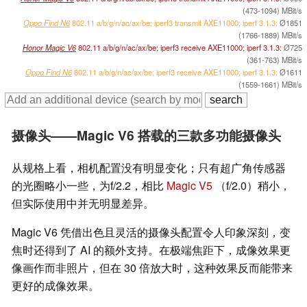
(473-1094) MBit/s
Oppo Find N6
802.11 a/​b/​g/​n/​ac/​ax/​be; iperf3 transmit AXE11000; iperf 3.1.3:
Ø1851
(1766-1889) MBit/s
Honor Magic V6
802.11 a/​b/​g/​n/​ac/​ax/​be; iperf3 receive AXE11000; iperf 3.1.3:
Ø725
(361-763) MBit/s
Oppo Find N6
802.11 a/​b/​g/​n/​ac/​ax/​be; iperf3 receive AXE11000; iperf 3.1.3:
Ø1611
(1559-1661) MBit/s
摄像头——Magic V6 搭载的三款多功能摄像头
从规格上看，相机配置没有明显变化；只有超广角传感器
的光圈略小一些，为f/2.2，相比
Magic V5
（f/2.0）稍小，
但实际使用中并无明显差异。
Magic V6 凭借出色且灵活的摄像头配置令人印象深刻，变
焦时还得到了 AI 的额外支持。在极端焦距下，成像效果更
像画作而非照片，但在 30 倍放大时，这种效果反而能带来
更好的成像效果。