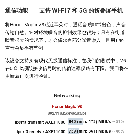
通信功能——支持 Wi-Fi 7 和 5G 的折叠屏手机
将Honor Magic V6贴近耳朵时，通话音质非常出色，声音
传输自然。它对环境噪音的抑制效果也很好；只有在街道
噪音很大的情况下，才会偶尔有部分噪音渗入，且用户的
声音会显得有些闷。
该设备支持所有现代无线通信标准；在我们的测试中，V6
在6 GHz频段接收信号时的传输速率仅略有下降。我们将在
更新后再次进行验证。
Networking
Honor Magic V6
802.11 a/​b/​g/​n/​ac/​ax/​be
946
(min: 473)
MBit/s
∼51%
iperf3 transmit AXE11000
739
(min: 361)
MBit/s
∼46%
iperf3 receive AXE11000