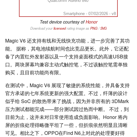
Qualcomm Adreno 840
Smartphone - 07/02/2026 - v8
Test device courtesy of
Honor
Download your
licensed
rating image as
PNG
/
SVG
Magic V6 还支持有线和无线快充功能，进一步完善了其功
能。 据称，其电池续航时间也比竞品更长。此外，它还配
备了内置红外发射器以及一个支持桌面模式的高速USB接
口。两块屏幕均兼容主动式触控笔，不过该触控笔需单独
购买，且目前功能尚有限。
在测试中，Magic V6 展现了敏捷的系统性能，并具备支持
官方承诺的七年系统更新的强大配置。不过，纤薄的设计
似乎给 SoC 的散热带来了挑战，因为并非所有的 3DMark
压力测试都能完成——部分测试因过热而中断。 不过，到
目前为止，这并未对日常使用造成负面影响。Honor 将内
屏的折痕处理得略微平坦了一些，但折痕依然明显且清晰
可见。相比之下，OPPO在Find N6上对此的处理要好得