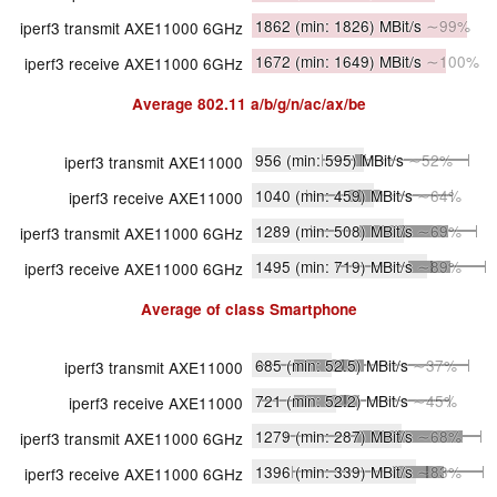
1862
(min: 1826)
MBit/s
∼99%
iperf3 transmit AXE11000 6GHz
1672
(min: 1649)
MBit/s
∼100%
iperf3 receive AXE11000 6GHz
Average
802.11 a/​b/​g/​n/​ac/​ax/​be
956
(min: 595)
MBit/s
∼52%
iperf3 transmit AXE11000
1040
(min: 459)
MBit/s
∼64%
iperf3 receive AXE11000
1289
(min: 508)
MBit/s
∼69%
iperf3 transmit AXE11000 6GHz
1495
(min: 719)
MBit/s
∼89%
iperf3 receive AXE11000 6GHz
Average of class
Smartphone
685
(min: 52.5)
MBit/s
∼37%
iperf3 transmit AXE11000
721
(min: 52.2)
MBit/s
∼45%
iperf3 receive AXE11000
1279
(min: 287)
MBit/s
∼68%
iperf3 transmit AXE11000 6GHz
1396
(min: 339)
MBit/s
∼83%
iperf3 receive AXE11000 6GHz