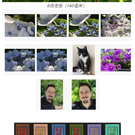
6倍变焦（140毫米）
6.5
3.8
8.2
6.6
4.6
1.9
∆E
∆E
∆E
∆E
∆E
∆E