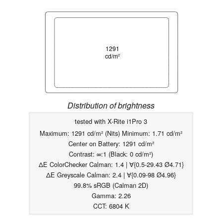
1291
cd/m²
Distribution of brightness
tested with X-Rite i1Pro 3
Maximum: 1291 cd/m² (Nits) Minimum: 1.71 cd/m²
Center on Battery: 1291 cd/m²
Contrast: ∞:1 (Black: 0 cd/m²)
ΔE ColorChecker Calman: 1.4 | ∀{0.5-29.43 Ø4.71}
ΔE Greyscale Calman: 2.4 | ∀{0.09-98 Ø4.96}
99.8% sRGB (Calman 2D)
Gamma: 2.26
CCT: 6804 K