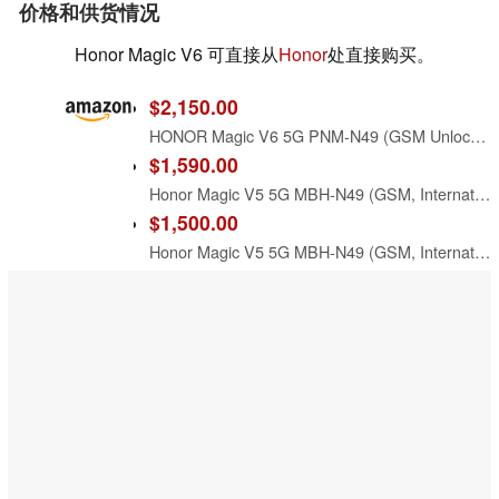
价格和供货情况
Honor Magic V6 可直接从
Honor
处直接购买。
$2,150.00
HONOR Magic V6 5G PNM-N49 (GSM Unlocked, International Version) 512GB Storage 16GB RAM Factory Unlocked Android 16 Foldable Smartphone (White)
$1,590.00
​​H​onor Magic V​5 5G ​​MBH-N49​ (​GSM​, International Version)​ ​Folding Screen | 512GB​ Storage 1​6GB ​RAM Dual-SIM ​Factory ​Unlocked Android 1​5 ​Smartphone (​Black)
$1,500.00
​​H​onor Magic V​5 5G ​​MBH-N49​ (​GSM​, International Version)​ ​Folding Screen | 512GB​ Storage 1​6GB ​RAM Dual-SIM ​Factory ​Unlocked Android 1​5 ​Smartphone (​Dawn Gold)