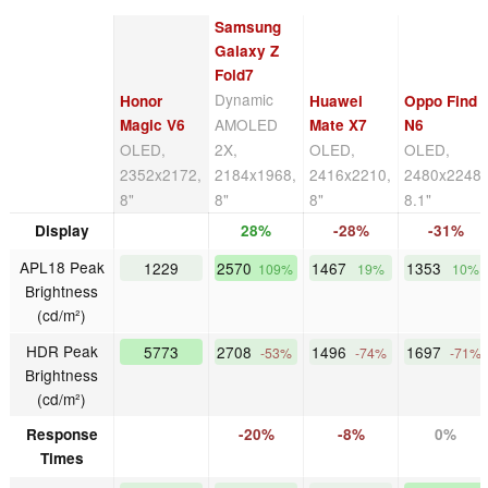
Samsung
Galaxy Z
Fold7
Dynamic
Honor
Huawei
Oppo Find
AMOLED
Magic V6
Mate X7
N6
OLED,
2X,
OLED,
OLED,
2352x2172,
2184x1968,
2416x2210,
2480x2248,
8"
8"
8"
8.1"
Display
28%
-28%
-31%
APL18 Peak
1229
2570
1467
1353
109%
19%
10%
Brightness
(cd/m²)
HDR Peak
5773
2708
1496
1697
-53%
-74%
-71%
Brightness
(cd/m²)
Response
-20%
-8%
0%
Times