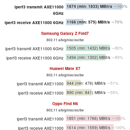
1874
(min: 1833)
MBit/s
∼100%
iperf3 transmit AXE11000
6GHz
1166
(min: 575)
MBit/s
∼70%
iperf3 receive AXE11000 6GHz
Samsung Galaxy Z Fold7
802.11 a/​b/​g/​n/​ac/​ax/​be
1505
(min: 1432)
MBit/s
∼80%
iperf3 transmit AXE11000 6GHz
1494
(min: 1302)
MBit/s
∼89%
iperf3 receive AXE11000 6GHz
Huawei Mate X7
802.11 a/​b/​g/​n/​ac/​ax/​be
944
(min: 476)
MBit/s
∼51%
iperf3 transmit AXE11000
890
(min: 841)
MBit/s
∼55%
iperf3 receive AXE11000
Oppo Find N6
802.11 a/​b/​g/​n/​ac/​ax/​be
1851
(min: 1766)
MBit/s
∼100%
iperf3 transmit AXE11000
1614
(min: 1559)
MBit/s
∼100%
iperf3 receive AXE11000