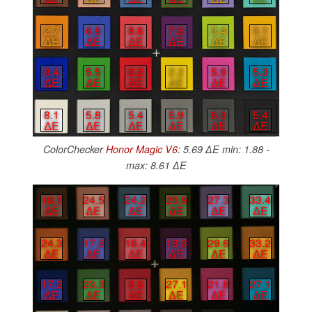
2.7
6.8
8.6
7.5
3.4
3.1
∆E
∆E
∆E
∆E
∆E
∆E
8.4
5.5
8.2
2.2
5.9
5.3
∆E
∆E
∆E
∆E
∆E
∆E
8.1
5.8
5.4
5.9
6.9
5.4
∆E
∆E
∆E
∆E
∆E
∆E
ColorChecker
Honor Magic V6
: 5.69 ∆E min: 1.88 -
max: 8.61 ∆E
18.3
24.5
24.2
20.9
27.3
33.4
∆E
∆E
∆E
∆E
∆E
∆E
24.3
17.5
16.4
18.3
29.6
33.2
∆E
∆E
∆E
∆E
∆E
∆E
17.2
23.3
8.5
27.1
21.8
27.1
∆E
∆E
∆E
∆E
∆E
∆E