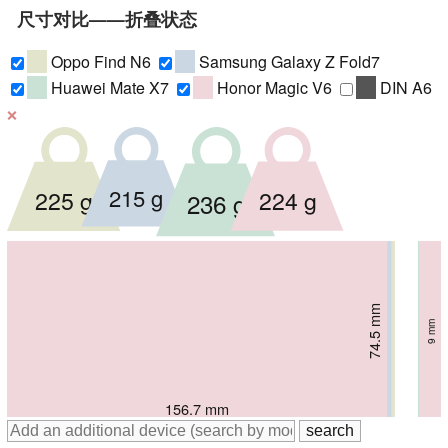
尺寸对比——折叠状态
Oppo Find N6
Samsung Galaxy Z Fold7
Huawei Mate X7
Honor Magic V6
DIN A6
❌
215 g
225 g
224 g
236 g
74.12 mm
72.8 mm
73.8 mm
74.5 mm
8.93 mm
8.9 mm
9.5 mm
9 mm
158.4 mm
156.8 mm
159.87 mm
156.7 mm