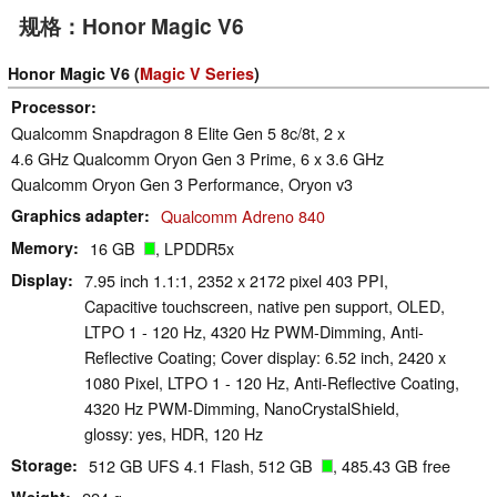
规格：Honor Magic V6
Honor Magic V6 (
Magic V Series
)
Processor
Qualcomm Snapdragon 8 Elite Gen 5 8c/8t, 2 x
4.6 GHz Qualcomm Oryon Gen 3 Prime, 6 x 3.6 GHz
Qualcomm Oryon Gen 3 Performance, Oryon v3
Graphics adapter
Qualcomm Adreno 840
Memory
16 GB
, LPDDR5x
Display
7.95 inch 1.1:1, 2352 x 2172 pixel 403 PPI,
Capacitive touchscreen, native pen support, OLED,
LTPO 1 - 120 Hz, 4320 Hz PWM-Dimming, Anti-
Reflective Coating; Cover display: 6.52 inch, 2420 x
1080 Pixel, LTPO 1 - 120 Hz, Anti-Reflective Coating,
4320 Hz PWM-Dimming, NanoCrystalShield,
glossy: yes, HDR, 120 Hz
Storage
512 GB UFS 4.1 Flash, 512 GB
, 485.43 GB free