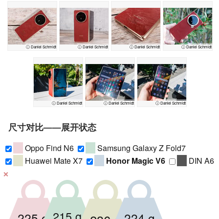
ⓘ Daniel Schmidt
ⓘ Daniel Schmidt
ⓘ Daniel Schmidt
ⓘ Daniel Schmidt
ⓘ Daniel Schmidt
ⓘ Daniel Schmidt
ⓘ Daniel Schmidt
尺寸对比——展开状态
Oppo Find N6
Samsung Galaxy Z Fold7
Huawei Mate X7
Honor Magic V6
DIN A6
❌
215 g
224 g
225 g