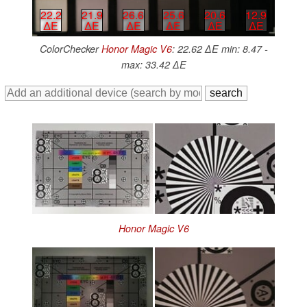
22.2
21.9
26.6
25.6
20.6
12.9
∆E
∆E
∆E
∆E
∆E
∆E
ColorChecker
Honor Magic V6
: 22.62 ∆E min: 8.47 -
max: 33.42 ∆E
Honor Magic V6