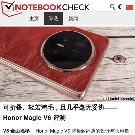
主页
评测
新闻
...
FAQ / 小提示/ 技术参数
资料库
ⓘ Daniel Schmidt
可折叠、轻若鸿毛，且几乎毫无妥协——
Honor Magic V6 评测
V6 全面揭秘。
Honor Magic V6 将极致纤薄的设计与大容量