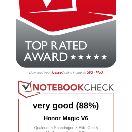
Download your
licensed
rating image as
SVG
/
PNG
very good (88%)
Honor Magic V6
Qualcomm Snapdragon 8 Elite Gen 5